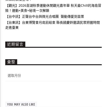
【觀光】2026澎湖秋季運動休閒觀光嘉年華 秋天最Chill的海島冒
險！運動×美食×秘境一次解鎖
【台中訊】正聲台中台與微光合唱團 聲動傳愛到苗栗
【台東訊】台東博覽會月底前結束 縣長饒慶鈴邀請民眾把握時間
走進臺東
近期留言
彙整
彙
整
YOU MAY ALSO LIKE