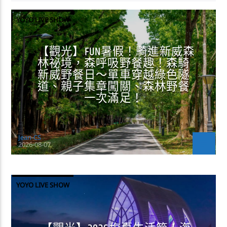
YOYO LIVE SHOW
【觀光】FUN暑假！騎進新威森
林祕境，森呼吸野餐趣！森騎
新威野餐日～單車穿越綠色隧
道、親子集章闖關、森林野餐
一次滿足！
Jean-CS
2026-08-07
YOYO LIVE SHOW