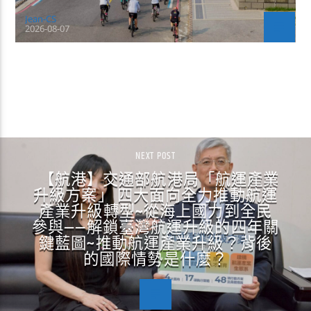
Jean-CS
2026-08-07
CONTINUE READING
NEXT POST
【航港】交通部航港局「航運產業
升級方案」 四大面向全力推動航運
產業升級轉型~從海上國力到全民
參與——解鎖臺灣航運升級的四年關
鍵藍圖~推動航運產業升級？背後
的國際情勢是什麼？