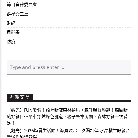
節目自律委員會
群星薈三重
財經
農糧署
防疫
近期文章
【觀光】FUN暑假！騎進新威森林祕境，森呼吸野餐趣！森騎新
威野餐日～單車穿越綠色隧道、親子集章闖關、森林野餐一次滿
足！
【觀光】2026塩夏生活節！海風吹起、夕陽相伴 水晶教堂野餐音
樂派對浪漫登場！