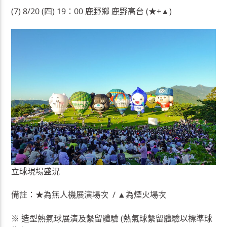
(7) 8/20 (四) 19：00 鹿野鄉 鹿野高台 (★+▲)
立球現場盛況
備註：★為無人機展演場次 / ▲為煙火場次
※ 造型熱氣球展演及繫留體驗 (熱氣球繫留體驗以標準球