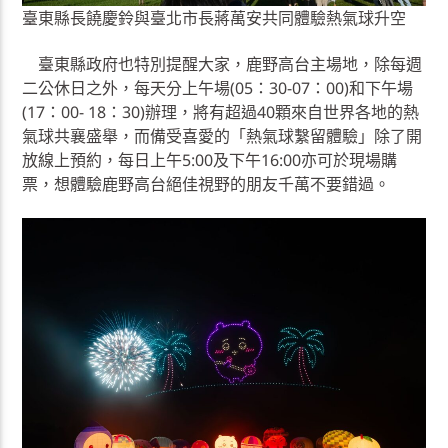
臺東縣長饒慶鈴與臺北市長蔣萬安共同體驗熱氣球升空
臺東縣政府也特別提醒大家，鹿野高台主場地，除每週
二公休日之外，每天分上午場(05：30-07：00)和下午場
(17：00- 18：30)辦理，將有超過40顆來自世界各地的熱
氣球共襄盛舉，而備受喜愛的「熱氣球繫留體驗」除了開
放線上預約，每日上午5:00及下午16:00亦可於現場購
票，想體驗鹿野高台絕佳視野的朋友千萬不要錯過。