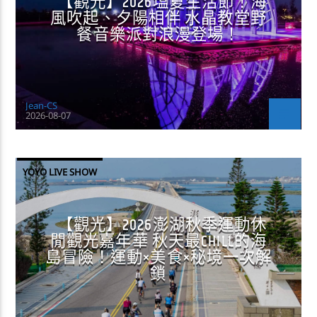
【觀光】2026塩夏生活節！海
風吹起、夕陽相伴 水晶教堂野
餐音樂派對浪漫登場！
Jean-CS
2026-08-07
YOYO LIVE SHOW
【觀光】2026澎湖秋季運動休
閒觀光嘉年華 秋天最CHILL的海
島冒險！運動×美食×秘境一次解
鎖