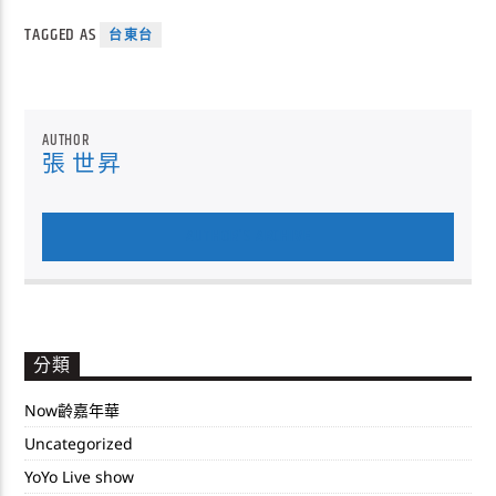
TAGGED AS
台東台
AUTHOR
張 世昇
AUTHOR'S ARCHIVE
分類
Now齡嘉年華
Uncategorized
YoYo Live show