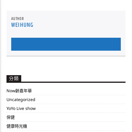
AUTHOR
WEIHUNG
AUTHOR'S ARCHIVE
分類
Now齡嘉年華
Uncategorized
YoYo Live show
保健
健康時光機