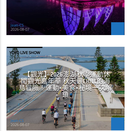
Jean-CS
2026-08-07
YOYO LIVE SHOW
【觀光】2026澎湖秋季運動休
閒觀光嘉年華 秋天最CHILL的海
島冒險！運動×美食×秘境一次解
鎖
Jean-CS
2026-08-07