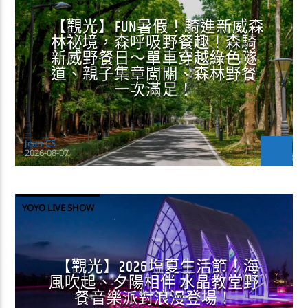
【觀光】FUN暑假！騎進新威森
林祕境，森呼吸野餐趣！森騎
新威野餐日～單車穿越綠色隧
道、親子集章闖關、森林野餐
一次滿足！
Jean-CS
2026-08-07
YOYO LIVE SHOW
【觀光】2026塩夏生活節！海
風吹起、夕陽相伴 水晶教堂野
餐音樂派對浪漫登場！