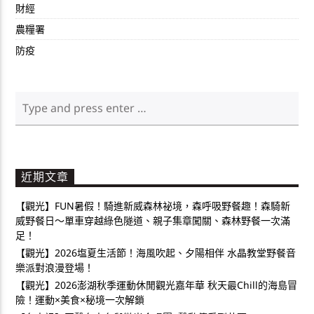
財經
農糧署
防疫
近期文章
【觀光】FUN暑假！騎進新威森林祕境，森呼吸野餐趣！森騎新
威野餐日～單車穿越綠色隧道、親子集章闖關、森林野餐一次滿
足！
【觀光】2026塩夏生活節！海風吹起、夕陽相伴 水晶教堂野餐音
樂派對浪漫登場！
【觀光】2026澎湖秋季運動休閒觀光嘉年華 秋天最Chill的海島冒
險！運動×美食×秘境一次解鎖