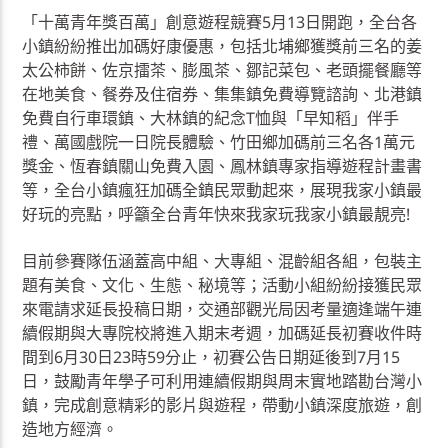
「十萬青年獎百萬」創意遊程競賽5月13日開跑，全台各
小鎮紛紛推出加碼好康優惠，包括北埔鄉獲獎前三名的姜
太公柿餅、佐京擂茶、膨風茶、鄒記菜包、老頭擺餐廳等
在地美食、餐券及住宿券、集集鎮免費導覽諮詢、北港鎮
免費自行車環鎮、大林鎮的紀念T恤與「早知稻」伴手
禮、萬國戲院一日院長體驗、竹田鄉加碼前三名各1萬元
獎金、恆春鎮關山免費入園、鳳林鎮專家指導遊程計畫書
等，全台小鎮瘋狂加碼全鎮民眾動起來，展現我家小鎮最
好玩的亮點，呼籲全台青年快來我家玩我家小鎮最靚亮!
目前參賽隊伍涵蓋高中組、大專組、混齡組各組，包裝主
題有美食、文化、生態、秘境等；活動小組紛紛接獲民眾
來電請求延長投稿日期，交通部觀光局因考量適逢端午連
續假期與大專院校將進入期末考週，加碼延長初賽收件時
間到6月30日23時59分止，初賽公告日期延後到7月15
日，鼓勵青年學子可利用連續假期與周末實地踏勘台灣小
鎮，完成創意精彩的影片與遊程，帶動小鎮深度旅遊，創
造地方經濟。