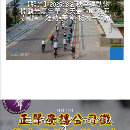
【觀光】2026澎湖秋季運動休
閒觀光嘉年華 秋天最CHILL的海
島冒險！運動×美食×秘境一次解
鎖
Jean-CS
2026-08-07
CONTINUE READING
NEXT POST
正聲廣播公司徵 整合行銷企劃人
才