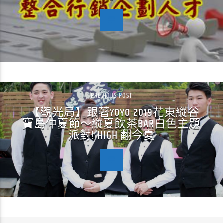
PREVIOUS POST
【觀光局】跟著YOYO 2019花東縱谷
寶島仲夏節～縱夏飲茶BAR白色主題
派對! HIGH 翻今夏