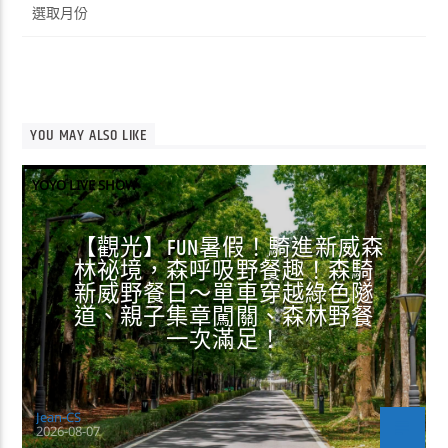
整
YOU MAY ALSO LIKE
YOYO LIVE SHOW
【觀光】FUN暑假！騎進新威森
林祕境，森呼吸野餐趣！森騎
新威野餐日～單車穿越綠色隧
道、親子集章闖關、森林野餐
一次滿足！
Jean-CS
2026-08-07