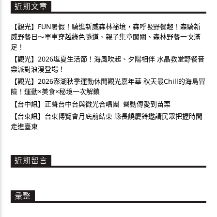
近期文章
【觀光】FUN暑假！騎進新威森林祕境，森呼吸野餐趣！森騎新
威野餐日～單車穿越綠色隧道、親子集章闖關、森林野餐一次滿
足！
【觀光】2026塩夏生活節！海風吹起、夕陽相伴 水晶教堂野餐音
樂派對浪漫登場！
【觀光】2026澎湖秋季運動休閒觀光嘉年華 秋天最Chill的海島冒
險！運動×美食×秘境一次解鎖
【台中訊】正聲台中台與微光合唱團 聲動傳愛到苗栗
【台東訊】台東博覽會月底前結束 縣長饒慶鈴邀請民眾把握時間
走進臺東
近期留言
彙整
彙