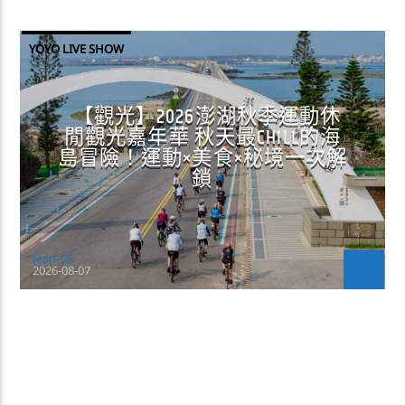
YOYO LIVE SHOW
【觀光】2026澎湖秋季運動休
閒觀光嘉年華 秋天最CHILL的海
島冒險！運動×美食×秘境一次解
鎖
Jean-CS
2026-08-07
CONTINUE READING