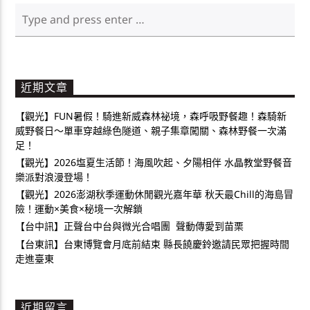
近期文章
【觀光】FUN暑假！騎進新威森林祕境，森呼吸野餐趣！森騎新
威野餐日～單車穿越綠色隧道、親子集章闖關、森林野餐一次滿
足！
【觀光】2026塩夏生活節！海風吹起、夕陽相伴 水晶教堂野餐音
樂派對浪漫登場！
【觀光】2026澎湖秋季運動休閒觀光嘉年華 秋天最Chill的海島冒
險！運動×美食×秘境一次解鎖
【台中訊】正聲台中台與微光合唱團 聲動傳愛到苗栗
【台東訊】台東博覽會月底前結束 縣長饒慶鈴邀請民眾把握時間
走進臺東
近期留言