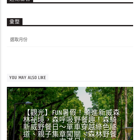
彙整
彙
整
YOU MAY ALSO LIKE
YOYO LIVE SHOW
【觀光】FUN暑假！騎進新威森
林祕境，森呼吸野餐趣！森騎
新威野餐日～單車穿越綠色隧
道、親子集章闖關、森林野餐