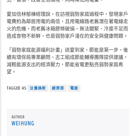
愛加倍林郁棟經理說，在訪視弱勢家庭過程中，發現家戶
電費約為鄰居用電的兩倍，且用電線路老舊潛在著電線走
火的危機，而老舊冰箱膠條破損，無法關緊、冷度不足而
造成食物不新鮮，也是弱勢家戶淺在的安全與健康問題。
「弱勢家庭能源福利計畫」送愛到家，節能是第一步，後
續有環保局專業顧問、志工組成節能輔導團隊提供建議，
減輕能源支出的經濟壓力，節能省電更點亮弱勢家庭希
望。
TAGGED AS
汰舊換新
經濟部
電器
AUTHOR
WEIHUNG