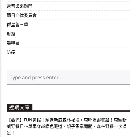
當音樂來敲門
節目自律委員會
群星薈三重
財經
農糧署
防疫
近期文章
【觀光】FUN暑假！騎進新威森林祕境，森呼吸野餐趣！森騎新
威野餐日～單車穿越綠色隧道、親子集章闖關、森林野餐一次滿
足！