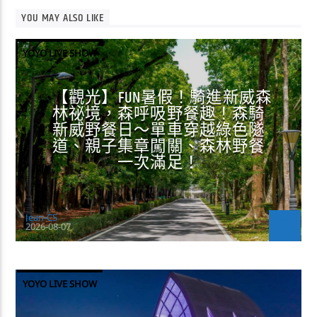
YOU MAY ALSO LIKE
YOYO LIVE SHOW
【觀光】FUN暑假！騎進新威森
林祕境，森呼吸野餐趣！森騎
新威野餐日～單車穿越綠色隧
道、親子集章闖關、森林野餐
一次滿足！
Jean-CS
2026-08-07
YOYO LIVE SHOW