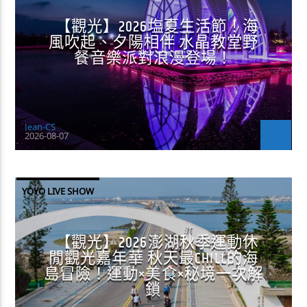
【觀光】2026塩夏生活節！海
風吹起、夕陽相伴 水晶教堂野
餐音樂派對浪漫登場！
Jean-CS
2026-08-07
YOYO LIVE SHOW
【觀光】2026澎湖秋季運動休
閒觀光嘉年華 秋天最CHILL的海
島冒險！運動×美食×秘境一次解
鎖