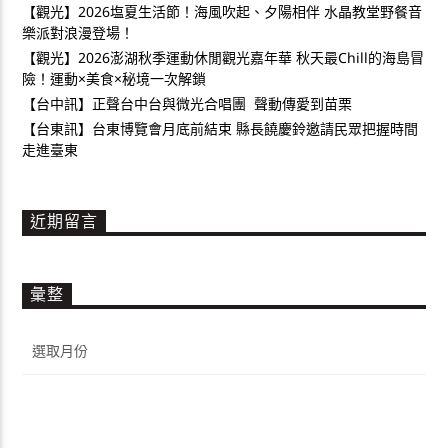
【觀光】2026塩夏生活節！海風吹起、夕陽相伴 水晶教堂野餐音
樂派對浪漫登場！
【觀光】2026澎湖秋季運動休閒觀光嘉年華 秋天最Chill的海島冒
險！運動×美食×秘境一次解鎖
【台中訊】正聲台中台與微光合唱團 聲動傳愛到苗栗
【台東訊】台東博覽會月底前結束 縣長饒慶鈴邀請民眾把握時間
走進臺東
近期留言
彙整
彙
整