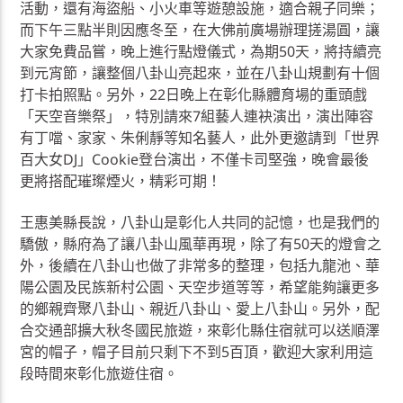
活動，還有海盜船、小火車等遊憩設施，適合親子同樂；
而下午三點半則因應冬至，在大佛前廣場辦理搓湯圓，讓
大家免費品嘗，晚上進行點燈儀式，為期50天，將持續亮
到元宵節，讓整個八卦山亮起來，並在八卦山規劃有十個
打卡拍照點。另外，22日晚上在彰化縣體育場的重頭戲
「天空音樂祭」，特別請來7組藝人連袂演出，演出陣容
有丁噹、家家、朱俐靜等知名藝人，此外更邀請到「世界
百大女DJ」Cookie登台演出，不僅卡司堅強，晚會最後
更將搭配璀璨煙火，精彩可期！
王惠美縣長說，八卦山是彰化人共同的記憶，也是我們的
驕傲，縣府為了讓八卦山風華再現，除了有50天的燈會之
外，後續在八卦山也做了非常多的整理，包括九龍池、華
陽公園及民族新村公園、天空步道等等，希望能夠讓更多
的鄉親齊聚八卦山、親近八卦山、愛上八卦山。另外，配
合交通部擴大秋冬國民旅遊，來彰化縣住宿就可以送順澤
宮的帽子，帽子目前只剩下不到5百頂，歡迎大家利用這
段時間來彰化旅遊住宿。