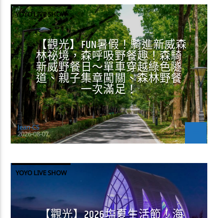
YOYO LIVE SHOW
【觀光】FUN暑假！騎進新威森
林祕境，森呼吸野餐趣！森騎
新威野餐日～單車穿越綠色隧
道、親子集章闖關、森林野餐
一次滿足！
Jean-CS
2026-08-07
YOYO LIVE SHOW
【觀光】2026塩夏生活節！海