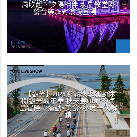
風吹起、夕陽相伴 水晶教堂野
餐音樂派對浪漫登場！
Jean-CS
2026-08-07
YOYO LIVE SHOW
【觀光】2026澎湖秋季運動休
閒觀光嘉年華 秋天最CHILL的海
島冒險！運動×美食×秘境一次解
鎖