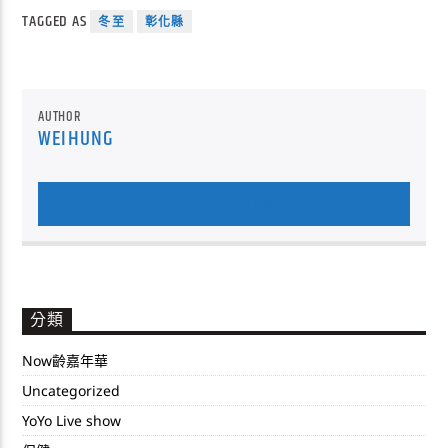
TAGGED AS
冬至
彰化縣
AUTHOR
WEIHUNG
AUTHOR'S ARCHIVE
分類
Now齡嘉年華
Uncategorized
YoYo Live show