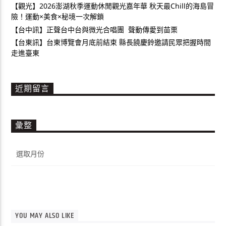
【觀光】2026澎湖秋季運動休閒觀光嘉年華 秋天最Chill的海島冒
險！運動×美食×秘境一次解鎖
【台中訊】正聲台中台與微光合唱團 聲動傳愛到苗栗
【台東訊】台東博覽會月底前結束 縣長饒慶鈴邀請民眾把握時間
走進臺東
近期留言
彙整
彙
整
YOU MAY ALSO LIKE