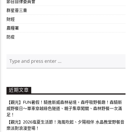
節目自律委員會
群星薈三重
財經
農糧署
防疫
近期文章
【觀光】FUN暑假！騎進新威森林祕境，森呼吸野餐趣！森騎新
威野餐日～單車穿越綠色隧道、親子集章闖關、森林野餐一次滿
足！
【觀光】2026塩夏生活節！海風吹起、夕陽相伴 水晶教堂野餐音
樂派對浪漫登場！