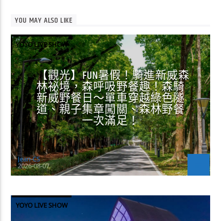
YOU MAY ALSO LIKE
YOYO LIVE SHOW
【觀光】FUN暑假！騎進新威森
林祕境，森呼吸野餐趣！森騎
新威野餐日～單車穿越綠色隧
道、親子集章闖關、森林野餐
一次滿足！
Jean-CS
2026-08-07
YOYO LIVE SHOW