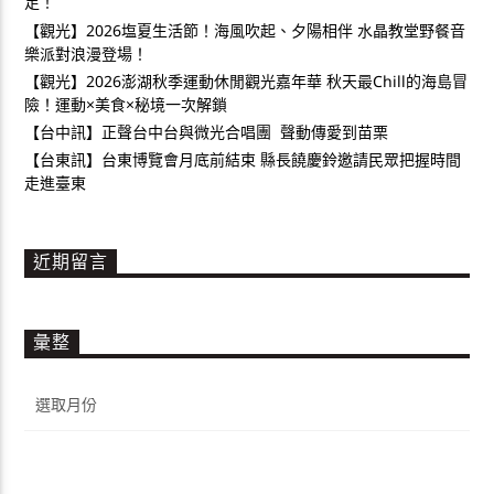
足！
【觀光】2026塩夏生活節！海風吹起、夕陽相伴 水晶教堂野餐音
樂派對浪漫登場！
【觀光】2026澎湖秋季運動休閒觀光嘉年華 秋天最Chill的海島冒
險！運動×美食×秘境一次解鎖
【台中訊】正聲台中台與微光合唱團 聲動傳愛到苗栗
【台東訊】台東博覽會月底前結束 縣長饒慶鈴邀請民眾把握時間
走進臺東
近期留言
彙整
彙
整