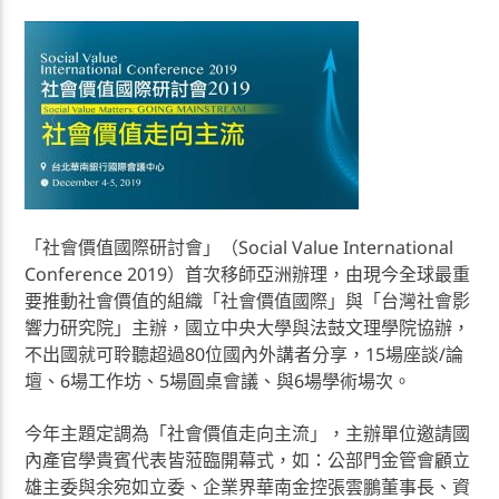
「社會價值國際研討會」（Social Value International
Conference 2019）首次移師亞洲辦理，由現今全球最重
要推動社會價值的組織「社會價值國際」與「台灣社會影
響力研究院」主辦，國立中央大學與法鼓文理學院協辦，
不出國就可聆聽超過80位國內外講者分享，15場座談/論
壇、6場工作坊、5場圓桌會議、與6場學術場次。
今年主題定調為「社會價值走向主流」，主辦單位邀請國
內產官學貴賓代表皆蒞臨開幕式，如：公部門金管會顧立
雄主委與余宛如立委、企業界華南金控張雲鵬董事長、資