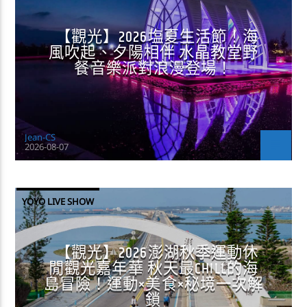
【觀光】2026塩夏生活節！海
風吹起、夕陽相伴 水晶教堂野
餐音樂派對浪漫登場！
Jean-CS
2026-08-07
YOYO LIVE SHOW
【觀光】2026澎湖秋季運動休
閒觀光嘉年華 秋天最CHILL的海
島冒險！運動×美食×秘境一次解
鎖