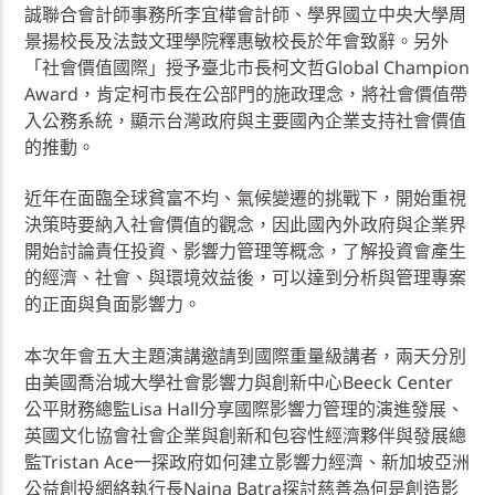
誠聯合會計師事務所李宜樺會計師、學界國立中央大學周
景揚校長及法鼓文理學院釋惠敏校長於年會致辭。另外
「社會價值國際」授予臺北市長柯文哲Global Champion
Award，肯定柯市長在公部門的施政理念，將社會價值帶
入公務系統，顯示台灣政府與主要國內企業支持社會價值
的推動。
近年在面臨全球貧富不均、氣候變遷的挑戰下，開始重視
決策時要納入社會價值的觀念，因此國內外政府與企業界
開始討論責任投資、影響力管理等概念，了解投資會產生
的經濟、社會、與環境效益後，可以達到分析與管理專案
的正面與負面影響力。
本次年會五大主題演講邀請到國際重量級講者，兩天分別
由美國喬治城大學社會影響力與創新中心Beeck Center
公平財務總監Lisa Hall分享國際影響力管理的演進發展、
英國文化協會社會企業與創新和包容性經濟夥伴與發展總
監Tristan Ace一探政府如何建立影響力經濟、新加坡亞洲
公益創投網絡執行長Naina Batra探討慈善為何是創造影