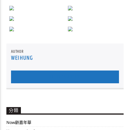
AUTHOR
WEIHUNG
AUTHOR'S ARCHIVE
分類
Now齡嘉年華