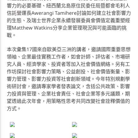
響力的必要基礎、紐西蘭北島原住民委任局暨都會毛利人
信託營運長Awerangi Tamihere討論如何建立社會影響力
的生態、及瑞士世界企業永續發展委員會價值定義重塑經
理Matthew Watkins分享企業管理現況與可能面臨的挑
戰。
本次彙集17國來自歐美亞三洲的講者，邀請國際重要思想
領袖、企業最佳實務工作者，如會計師、評估者、市場研
究人員、經濟學家、投資者等加入社會價值網絡。另有工
作坊探討社會影響力策略、公益創投、社會價值衡量、影
響力管理、影響力投資等社會創新領域。今年特別規劃學
術研討會，邀請專家學者發表論文，含括公共政策、影響
力投資與管理、企業社會責任、社會企業等多元議題，期
望透過此次年會，用策略性思考共同改變社會詮釋價值的
方式。