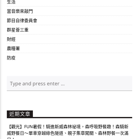
生活
當音樂來敲門
節目自律委員會
群星薈三重
財經
農糧署
防疫
近期文章
【觀光】FUN暑假！騎進新威森林祕境，森呼吸野餐趣！森騎新
威野餐日～單車穿越綠色隧道、親子集章闖關、森林野餐一次滿