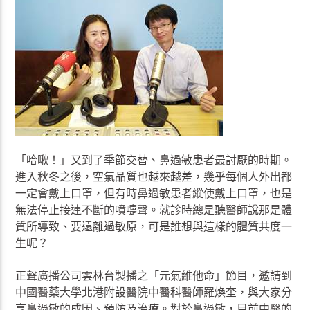
「哈啾！」又到了季節交替、鼻過敏患者最討厭的時期。
進入秋冬之後，空氣品質也越來越差，幾乎每個人外出都
一定會戴上口罩，但有時鼻過敏患者縱使戴上口罩，也是
無法停止接連不斷的噴嚏聲。就診時總是聽醫師說那是體
質所導致、要遠離過敏原，可是誰想與這樣的體質共度一
生呢？
正聲廣播公司雲林台製播之「元氣維他命」節目，邀請到
中國醫藥大學北港附設醫院中醫科醫師羅煥奎，與大家分
享鼻過敏的成因、預防及治療。對於鼻過敏，目前中醫的