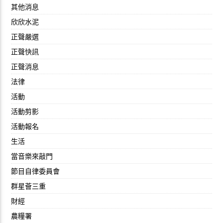
其他消息
欣欣水泥
正聲嚴選
正聲快訊
正聲消息
法律
活動
活動剪影
活動報名
生活
當音樂來敲門
節目自律委員會
群星薈三重
財經
農糧署