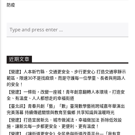
防疫
近期文章
【營建】人本新竹縣．交通更安全、步行更安心 打造交通寧靜示
範區，限速30不是找麻煩，而是守護每一位學童、長者與用路人
的安全！
【營建】一條街，改變一座城！青年創意翻轉人本環境，打造安
全、有溫度、人人都想走的幸福街道
【臺北訊】青春共創「藝」「數」臺灣數學藝術跨域嘉年華演出
完美落幕 持續傳遞關懷與教育至偏鄉 共享知識與溫暖時光
【營建】打造宜居新北．城市做減法，幸福做加法 拆除低效設
施，讓新北每一步都更安全、更便利、更有溫度！
【營建】《讓街道更安全》全民參與街道改善平台—「我有意