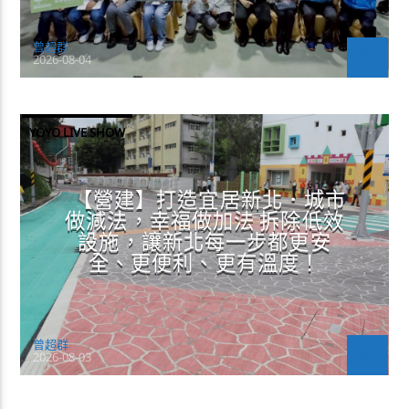
曾超群
2026-08-04
YOYO LIVE SHOW
【營建】打造宜居新北．城市
做減法，幸福做加法 拆除低效
設施，讓新北每一步都更安
全、更便利、更有溫度！
曾超群
2026-08-03