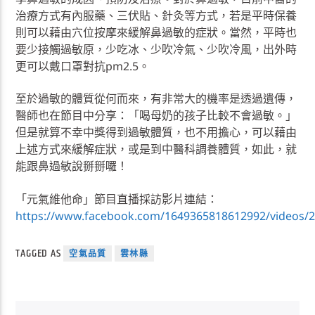
治療方式有內服藥、三伏貼、針灸等方式，若是平時保養
則可以藉由穴位按摩來緩解鼻過敏的症狀。當然，平時也
要少接觸過敏原，少吃冰、少吹冷氣、少吹冷風，出外時
更可以戴口罩對抗pm2.5。
至於過敏的體質從何而來，有非常大的機率是透過遺傳，
醫師也在節目中分享：「喝母奶的孩子比較不會過敏。」
但是就算不幸中獎得到過敏體質，也不用擔心，可以藉由
上述方式來緩解症狀，或是到中醫科調養體質，如此，就
能跟鼻過敏說掰掰囉！
「元氣維他命」節目直播採訪影片連結：
https://www.facebook.com/1649365818612992/videos/
TAGGED AS
空氣品質
雲林縣