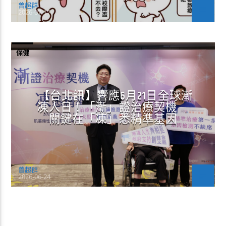
曾超群
2026-07-17
保健
【台北訊】響應6月21日全球漸
凍人日！「漸」證治療契機
關鍵在「凍」悉精準基因
曾超群
2026-06-24