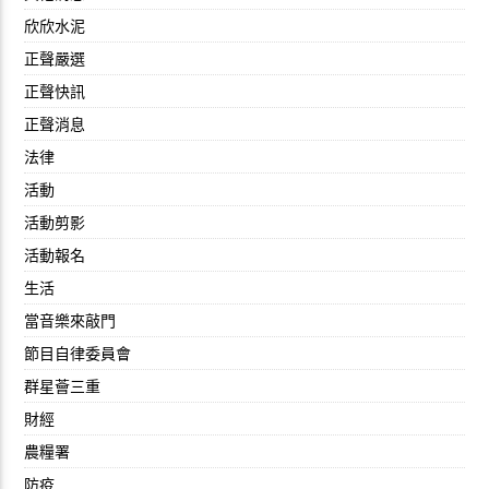
欣欣水泥
正聲嚴選
正聲快訊
正聲消息
法律
活動
活動剪影
活動報名
生活
當音樂來敲門
節目自律委員會
群星薈三重
財經
農糧署
防疫