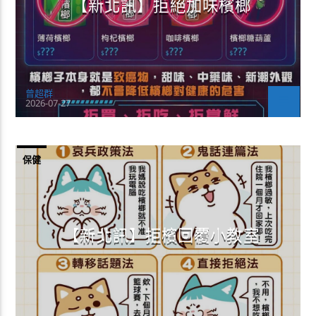
【新北訊】拒絕加味檳榔
曾超群
2026-07-27
保健
【新北訊】拒檳回覆小教室