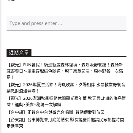
近期文章
【觀光】FUN暑假！騎進新威森林祕境，森呼吸野餐趣！森騎新
威野餐日～單車穿越綠色隧道、親子集章闖關、森林野餐一次滿
足！
【觀光】2026塩夏生活節！海風吹起、夕陽相伴 水晶教堂野餐音
樂派對浪漫登場！
【觀光】2026澎湖秋季運動休閒觀光嘉年華 秋天最Chill的海島冒
險！運動×美食×秘境一次解鎖
【台中訊】正聲台中台與微光合唱團 聲動傳愛到苗栗
【台東訊】台東博覽會月底前結束 縣長饒慶鈴邀請民眾把握時間
走進臺東