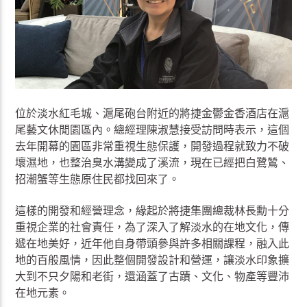
位於淡水紅毛城、滬尾砲台附近的將捷金鬱金香酒店在滬
尾藝文休閒園區內。總經理陳淑慧接受訪問時表示，這個
去年開幕的園區非常重視生態保護，開發過程就致力不破
壞濕地，也整治臭水溝變成了溪流，現在已經把白鷺鷥、
招潮蟹等生態原住民都找回來了。
這樣的開發和經營理念，緣起於將捷集團總裁林長勳十分
重視企業的社會責任，為了深入了解淡水的在地文化，傳
遞在地美好，近年他自身帶頭參與許多相關課程，融入此
地的百般風情，因此整個開發設計和營運，讓淡水印象擴
大到不只夕陽和老街，還涵蓋了古蹟、文化、物產等豐沛
在地元素。