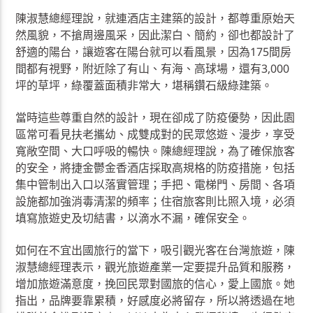
陳淑慧總經理說，就連酒店主建築的設計，都尊重原始天
然風貌，不搶周邊風采，因此潔白、簡約，卻也都設計了
舒適的陽台，讓遊客在陽台就可以看風景，因為175間房
間都有視野，附近除了有山、有海、高球場，還有3,000
坪的草坪，綠覆蓋面積非常大，堪稱鑽石級綠建築。
當時這些尊重自然的設計，現在卻成了防疫優勢，因此園
區常可看見扶老攜幼、成雙成對的民眾悠遊、漫步，享受
寬敞空間、大口呼吸的暢快。陳總經理說，為了確保旅客
的安全，將捷金鬱金香酒店採取高規格的防疫措施，包括
集中管制出入口以落實管理；手把、電梯門、房間、各項
設施都加強消毒清潔的頻率；住宿旅客則比照入境，必須
填寫旅遊史及切結書，以滴水不漏，確保安全。
如何在不宜出國旅行的當下，吸引觀光客在台灣旅遊，陳
淑慧總經理表示，觀光旅遊產業一定要提升品質和服務，
增加旅遊滿意度，挽回民眾對國旅的信心，愛上國旅。她
指出，品牌要靠累積，好感度必將留存，所以將透過在地