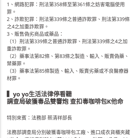
1、網路犯罪：刑法第358條至第361條之妨害電腦使用
罪。
2、詐欺犯罪：刑法第339條之普通詐欺罪、刑法第339條
之4之加重詐欺罪。
3、販售偽劣商品或藥品：
（1）刑法第339條之普通詐欺罪、刑法第339條之4之加
重詐欺罪。
（2）藥事法第82條、第83條之製造、輸入、販賣偽藥、
禁藥罪。
（3）藥事法第85條製造、輸入、販賣劣藥或不良醫療器
材罪。
▍yo yo生活法律停看聽
調查局破獲毒品雙響炮 查扣毒咖啡包K他命
特別來賓：法務部 蔡清祥部長
法務部調查局分別破獲毒咖啡包工廠、進口成衣貨櫃夾藏