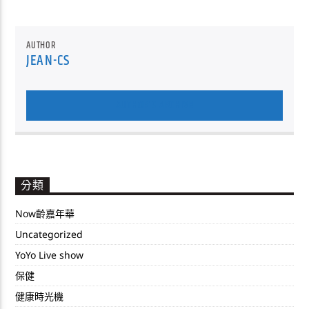
AUTHOR
JEAN-CS
AUTHOR'S ARCHIVE
分類
Now齡嘉年華
Uncategorized
YoYo Live show
保健
健康時光機