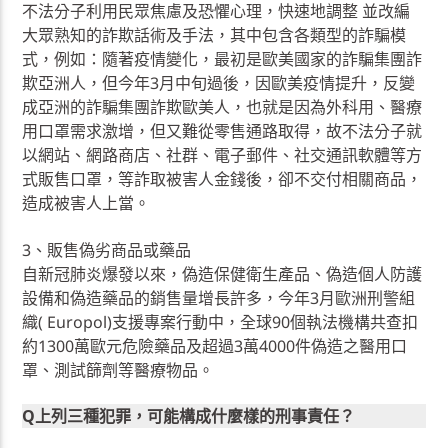
不法分子利用民眾焦慮及恐懼心理，快速地調整 並改編
大眾熟知的詐欺話術及手法，其中包含各類型的詐騙模
式，例如：隨著疫情變化，最初是歐美國家的詐騙集團詐
欺亞洲人，但今年3月中旬過後，因歐美疫情提升，反變
成亞洲的詐騙集團詐欺歐美人，也就是因為外科用、醫療
用口罩需求激增，但又難從零售通路取得，故不法分子就
以網站、網路商店、社群、電子郵件、社交通訊軟體等方
式販售口罩，等詐取被害人金錢後，卻不交付相關商品，
造成被害人上當。
3、販售偽劣商品或藥品
自新冠肺炎爆發以來，偽造保健衛生產品、偽造個人防護
設備和偽造藥品的銷售量增長許多，今年3月歐洲刑警組
織( Europol)支援專案行動中，全球90個執法機構共查扣
約1300萬歐元危險藥品及超過3萬4000件偽造之醫用口
罩、測試篩劑等醫療物品。
Q上列三種犯罪，可能構成什麼樣的刑事責任？