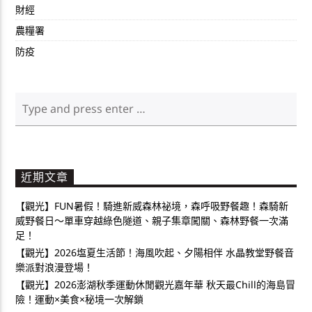
財經
農糧署
防疫
近期文章
【觀光】FUN暑假！騎進新威森林祕境，森呼吸野餐趣！森騎新
威野餐日～單車穿越綠色隧道、親子集章闖關、森林野餐一次滿
足！
【觀光】2026塩夏生活節！海風吹起、夕陽相伴 水晶教堂野餐音
樂派對浪漫登場！
【觀光】2026澎湖秋季運動休閒觀光嘉年華 秋天最Chill的海島冒
險！運動×美食×秘境一次解鎖