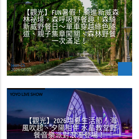
【觀光】FUN暑假！騎進新威森
林祕境，森呼吸野餐趣！森騎
新威野餐日～單車穿越綠色隧
道、親子集章闖關、森林野餐
一次滿足！
Jean-CS
2026-08-07
YOYO LIVE SHOW
【觀光】2026塩夏生活節！海
風吹起、夕陽相伴 水晶教堂野
餐音樂派對浪漫登場！