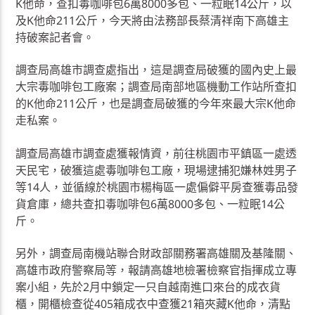
K他命，查扣毒咖啡包6萬8000多包、一粒眠14公斤，以
及K他命211公斤，今天將由法務部長蔡清祥南下高雄主
持破案記者會。
調查局高雄市調查處指出，這是調查局破獲的國內史上最
大宗毒咖啡包工廠案；調查局南部地區機動工作站所查扣
的K他命211公斤，也是調查局破獲的今年來最大宗K他命
走私案。
調查局高雄市調查處獲報情資，前往桃園市平鎮區一處透
天民宅，破獲這處毒咖啡包工廠，現場逮捕犯嫌林姓男子
等14人，並循線於桃園市楊梅區一處偏僻平房查獲毒品發
貨倉庫，總共查扣毒咖啡包6萬8000多包、一粒眠14公
斤。
另外，調查局南機站聯合財政部關務署高雄關及基隆關、
高雄市政府警察局等，報請高雄地檢署檢察官指揮成立專
案小組，先於2月中鎖定一只自越南進口來台的成衣貨
櫃，開櫃檢查從405箱成衣中查獲21箱夾藏K他命，清點