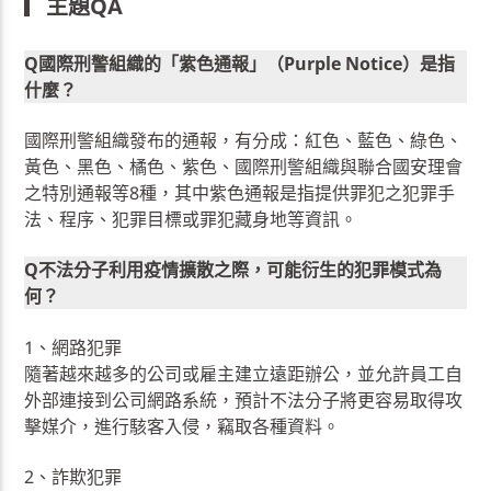
▎
主題QA
Q國際刑警組織的「紫色通報」（Purple Notice）是指
什麼？
國際刑警組織發布的通報，有分成：紅色、藍色、綠色、
黃色、黑色、橘色、紫色、國際刑警組織與聯合國安理會
之特別通報等8種，其中紫色通報是指提供罪犯之犯罪手
法、程序、犯罪目標或罪犯藏身地等資訊。
Q不法分子利用疫情擴散之際，可能衍生的犯罪模式為
何？
1、網路犯罪
隨著越來越多的公司或雇主建立遠距辦公，並允許員工自
外部連接到公司網路系統，預計不法分子將更容易取得攻
擊媒介，進行駭客入侵，竊取各種資料。
2、詐欺犯罪