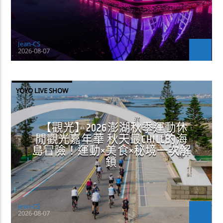
Jean-CS
2026-08-07
YOYO LIVE SHOW
【觀光】2026澎湖秋季運動休
閒觀光嘉年華 秋天最CHILL的海
島冒險！運動×美食×秘境一次解
鎖
Jean-CS
2026-08-07