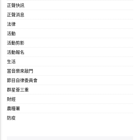
正聲快訊
正聲消息
法律
活動
活動剪影
活動報名
生活
當音樂來敲門
節目自律委員會
群星薈三重
財經
農糧署
防疫