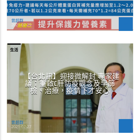
曾超群
2021-07-29
生活
【台北訊】迎接微解封 專家建
議：重啟C肝防疫觀念及早篩
檢、治療，疫情下才安心
曾超群
2021-07-27