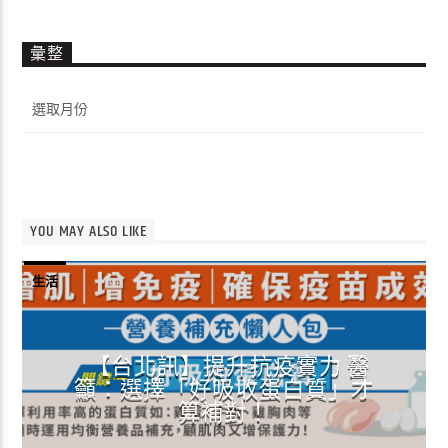
彙整
彙
整
YOU MAY ALSO LIKE
生活
【台北訊】提升抗疫實力 醫
籲：選擇「好吸收蛋白質」才
算補對！