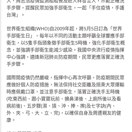
人、周志浩疫情監測組組長及莊人祥發言人，示範正確洗
手步驟，提醒民眾加強手部衛生，一起「手住疫情，手護
台灣」。
世界衛生組織(WHO)自2009年起，將5月5日訂為「世界
手部衛生日」，每年以不同的活動主題呼籲全球響應手部
衛生，以5隻手指頭象徵手部衛生5時機，強化手部衛生概
念，並強調手部衛生能減少感染。我國中央流行疫情指揮
中心強調，適逢新冠肺炎防疫期間，民眾更應落實正確洗
手步驟。
國際間疫情仍然嚴峻，指揮中心再次呼籲，防疫期間民眾
應做好個人防疫措施，無法保持社交距離及搭乘大眾運輸
時應佩戴口罩，並注意手部衛生，落實正確洗手五時機
(吃東西前、跟小寶寶玩前、擤鼻涕後、上廁所後以及看
病前後)、五步驟(濕、搓、沖、捧、擦)及七字訣(內、
外、夾、弓、大、立、完)，以確保自身及周遭親友的健
康。