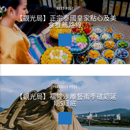
NEXT POST
【觀光局】正宗泰國皇家點心及美
食推薦路線
PREVIOUS POST
【觀光局】福隆沙雕藝術季確認延
期5月底