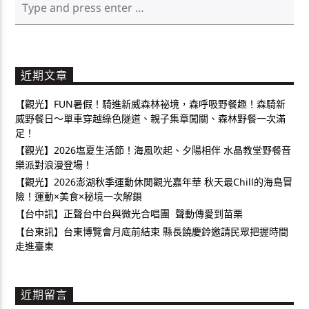
近期文章
【觀光】FUN暑假！騎進新威森林祕境，森呼吸野餐趣！森騎新
威野餐日～單車穿越綠色隧道、親子集章闖關、森林野餐一次滿
足！
【觀光】2026塩夏生活節！海風吹起、夕陽相伴 水晶教堂野餐音
樂派對浪漫登場！
【觀光】2026澎湖秋季運動休閒觀光嘉年華 秋天最Chill的海島冒
險！運動×美食×秘境一次解鎖
【台中訊】正聲台中台與微光合唱團 聲動傳愛到苗栗
【台東訊】台東博覽會月底前結束 縣長饒慶鈴邀請民眾把握時間
走進臺東
近期留言