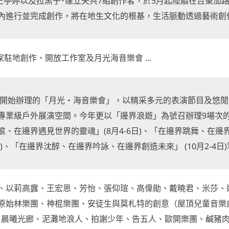
O’與王亭婷以及拉黑子･達立夫共7組創作者，於5月起陸續在台東加
內進行並完成創作，將在地生文化的根基，生活脈動透過藝術創
6年開始辦理的「月光‧海音樂會」，以精采多元的表演節目及悠
專業級戶外展演空間。今年更以「邊界浪遊」為號召辦理9場次
、在邊界遇見世界的靈魂」(8月4-6日)、「在邊界跳舞、在邊
)、「在邊界沈醉、在邊界吟詠、在邊界創造未來」 (10月2-4日
、以莉高露、王宏恩、芳怡、張仰瑄、高偉勛、戴曉君、米莎、
原始林樂團、神棍樂團、安徒生與莫札特的創意（屋頂兒童音樂
樂團、晨曦光廊、泥灘地浪人、拍謝少年、告五人、歐開樂團、鹹豬肉