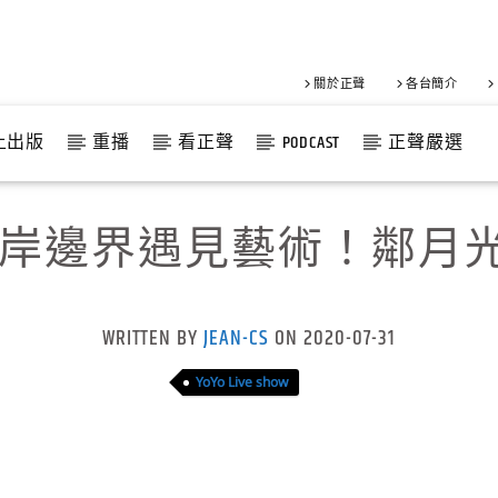
關於正聲
各台簡介
上出版
重播
看正聲
PODCAST
正聲嚴選
岸邊界遇見藝術！鄰月光海
WRITTEN BY
JEAN-CS
ON 2020-07-31
YoYo Live show