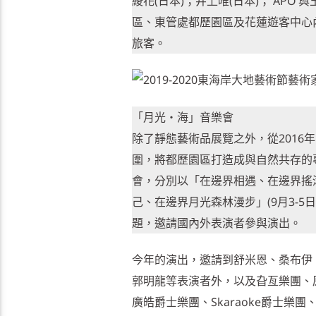
綾花(日本)；井上唯(日本)； AP
區、東管處都歷園區及花蓮遊客中心
旅客。
「月光‧海」音樂會
除了靜態藝術品展覽之外，從201
圍，將都歷園區打造成與自然共存的
會，分別以「在邊界相遇、在邊界搖滾
己、在邊界月光森林漫步」(9月3-5日
題，邀請國內外表演者參與演出。
今年的演出，邀請到舒米恩、桑布伊
郭明龍等表演者外，以及旮亙樂團、
廣皓爵士樂團、Skaraoke爵士