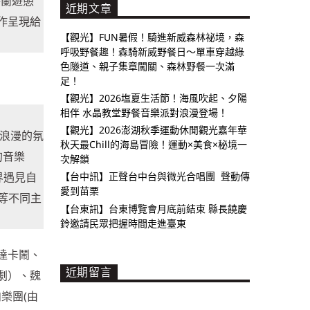
路蘭遊憩
近期文章
作呈現給
【觀光】FUN暑假！騎進新威森林祕境，森
呼吸野餐趣！森騎新威野餐日～單車穿越綠
色隧道、親子集章闖關、森林野餐一次滿
足！
【觀光】2026塩夏生活節！海風吹起、夕陽
相伴 水晶教堂野餐音樂派對浪漫登場！
【觀光】2026澎湖秋季運動休閒觀光嘉年華
閒浪漫的氛
秋天最Chill的海島冒險！運動×美食×秘境一
的音樂
次解鎖
界遇見自
【台中訊】正聲台中台與微光合唱團 聲動傳
愛到苗栗
)等不同主
【台東訊】台東博覽會月底前結束 縣長饒慶
鈴邀請民眾把握時間走進臺東
達卡鬧、
近期留言
劇）、魏
樂團(由