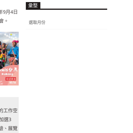
彙整
年9月4日
彙
會。
整
的工作空
加選3
驗、展覽