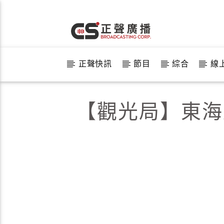
正聲快訊
節目
綜合
線
【觀光局】東海