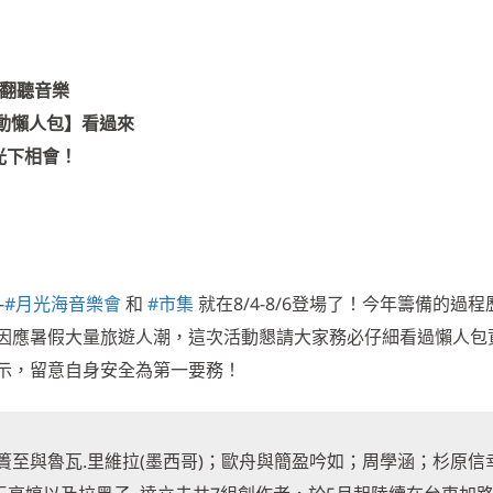
h翻聽音樂
6活動懶人包】看過來
月光下相會！
-
#月光海音樂會
和
#市集
就在8/4-8/6登場了！今年籌備的過
因應暑假大量旅遊人潮，這次活動懇請大家務必仔細看過懶人包
示，留意自身安全為第一要務！
至與魯瓦.里維拉(墨西哥)；歐舟與簡盈吟如；周學涵；杉原信