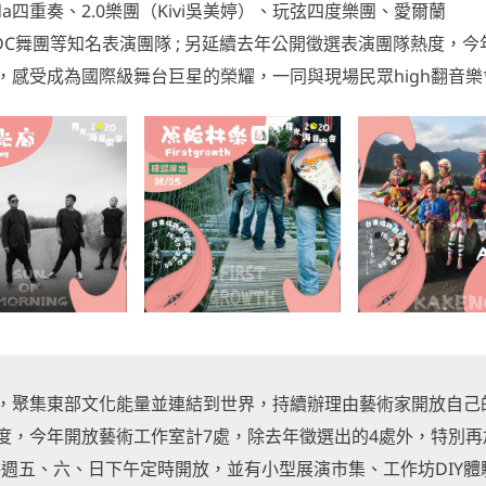
da四重奏、2.0樂團（Kivi吳美婷）、玩弦四度樂團、愛爾蘭
瑞揚BDC舞團等知名表演團隊 ; 另延續去年公開徵選表演團隊熱度，今
感受成為國際級舞台巨星的榮耀，一同與現場民眾high翻音樂
，聚集東部文化能量並連結到世界，持續辦理由藝術家開放自己
度，今年開放藝術工作室計7處，除去年徵選出的4處外，特別再
，每週五、六、日下午定時開放，並有小型展演市集、工作坊DIY體