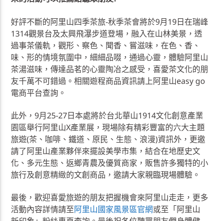
好評不斷的阿里山四季茶旅-秋季茶會將於9月19日在瑞峰
1314觀景台及太興飛瀑步道登場，融入在山林美景，透
過事茶儀軌，觀形、察色、聞香、嘗滋味，在色、香、
味、形的情境氛圍中，細細品啜，通過心靈，體驗阿里山
茶湯滋味，傳達品茗的心靈陶冶之感受，喜愛茶文化的朋
友千萬不可錯過。相關遊程商品資訊請上阿里山easy go
電商平台查詢。
此外，9月25-27日本處將於台北華山1914文化創意產業
園區舉行阿里山X產業展，現場除有精彩豐富的六大主題
旅遊(茶、咖啡、鐵道、原民、生態、浪漫)資訊外，更邀
請了阿里山產業夥伴來擺設美學市集，結合在地歷史文
化、多元生態、返鄉青農及優質商家，販售許多獨特的小
旅行及創意精緻的文創商品，邀請大家親臨現場體驗。
最後，歡迎喜愛旅遊的朋友把握機會來阿里山走走，更多
活動內容詳情請至
阿里山國家風景區官網
或至「阿里山