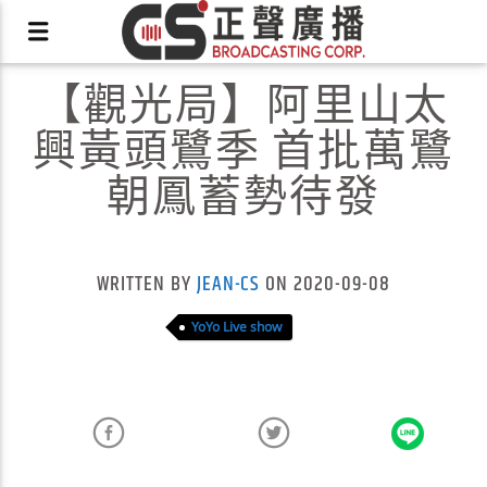
【觀光局】阿里山太
興黃頭鷺季 首批萬鷺
朝鳳蓄勢待發
X
WRITTEN BY
JEAN-CS
ON 2020-09-08
YoYo Live show