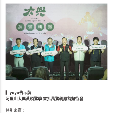
▍yoyo告示牌
阿里山太興黃頭鷺季 首批萬鷺朝鳳蓄勢待發
特別來賓：