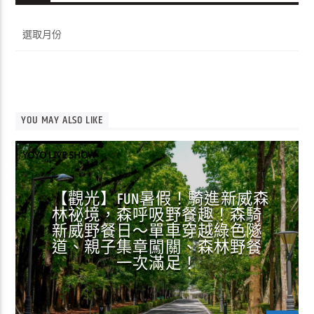
彙
整
YOU MAY ALSO LIKE
YOYO LIVE SHOW
【觀光】FUN暑假！騎進新威森
林祕境，森呼吸野餐趣！森騎
新威野餐日～單車穿越綠色隧
道、親子集章闖關、森林野餐
一次滿足！