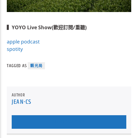
▍YOYO Live Show(歡迎訂閱/重聽)
apple podcast
spotity
TAGGED AS
觀光局
AUTHOR
JEAN-CS
AUTHOR'S ARCHIVE