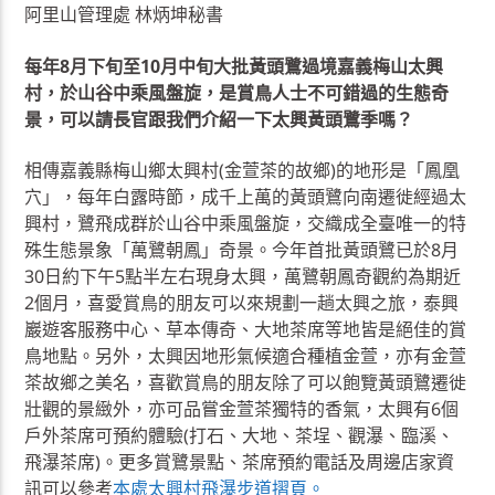
阿里山管理處 林炳坤秘書
每年8月下旬至10月中旬大批黃頭鷺過境嘉義梅山太興
村，於山谷中乘風盤旋，是賞鳥人士不可錯過的生態奇
景，可以請長官跟我們介紹一下太興黃頭鷺季嗎？
相傳嘉義縣梅山鄉太興村(金萱茶的故鄉)的地形是「鳳凰
穴」，每年白露時節，成千上萬的黃頭鷺向南遷徙經過太
興村，鷺飛成群於山谷中乘風盤旋，交織成全臺唯一的特
殊生態景象「萬鷺朝鳳」奇景。今年首批黃頭鷺已於8月
30日約下午5點半左右現身太興，萬鷺朝鳳奇觀約為期近
2個月，喜愛賞鳥的朋友可以來規劃一趟太興之旅，泰興
巖遊客服務中心、草本傳奇、大地茶席等地皆是絕佳的賞
鳥地點。另外，太興因地形氣候適合種植金萱，亦有金萱
茶故鄉之美名，喜歡賞鳥的朋友除了可以飽覽黃頭鷺遷徙
壯觀的景緻外，亦可品嘗金萱茶獨特的香氣，太興有6個
戶外茶席可預約體驗(打石、大地、茶埕、觀瀑、臨溪、
飛瀑茶席)。更多賞鷺景點、茶席預約電話及周邊店家資
訊可以參考
本處太興村飛瀑步道摺頁。