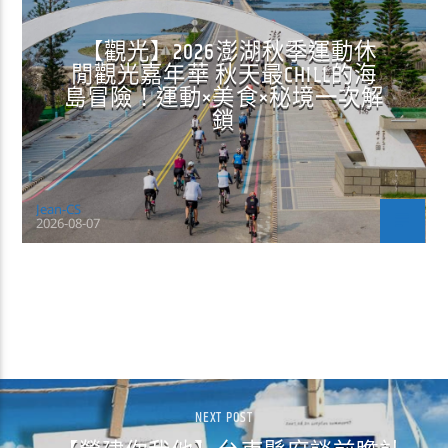
【觀光】2026澎湖秋季運動休
閒觀光嘉年華 秋天最CHILL的海
島冒險！運動×美食×秘境一次解
鎖
Jean-CS
2026-08-07
CONTINUE READING
NEXT POST