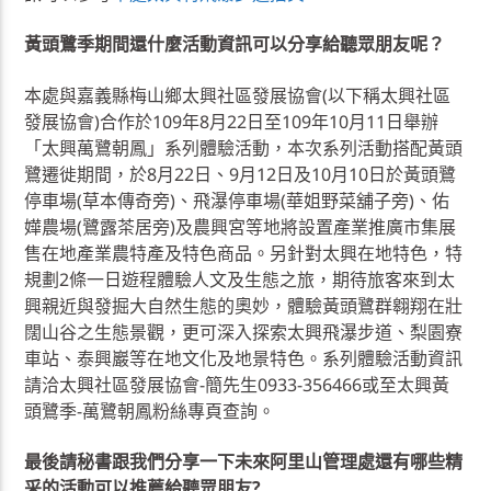
黃頭鷺季期間還什麼活動資訊可以分享給聽眾朋友呢？
本處與嘉義縣梅山鄉太興社區發展協會(以下稱太興社區
發展協會)合作於109年8月22日至109年10月11日舉辦
「太興萬鷺朝鳳」系列體驗活動，本次系列活動搭配黃頭
鷺遷徙期間，於8月22日、9月12日及10月10日於黃頭鷺
停車場(草本傳奇旁)、飛瀑停車場(華姐野菜舖子旁)、佑
嬅農場(鷺露茶居旁)及農興宮等地將設置產業推廣市集展
售在地產業農特產及特色商品。另針對太興在地特色，特
規劃2條一日遊程體驗人文及生態之旅，期待旅客來到太
興親近與發掘大自然生態的奧妙，體驗黃頭鷺群翱翔在壯
闊山谷之生態景觀，更可深入探索太興飛瀑步道、梨園寮
車站、泰興巖等在地文化及地景特色。系列體驗活動資訊
請洽太興社區發展協會-簡先生0933-356466或至太興黃
頭鷺季-萬鷺朝鳳粉絲專頁查詢。
最後請秘書跟我們分享一下未來阿里山管理處還有哪些精
采的活動可以推薦給聽眾朋友?