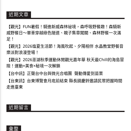
近期文章
【觀光】FUN暑假！騎進新威森林祕境，森呼吸野餐趣！森騎新
威野餐日～單車穿越綠色隧道、親子集章闖關、森林野餐一次滿
足！
【觀光】2026塩夏生活節！海風吹起、夕陽相伴 水晶教堂野餐音
樂派對浪漫登場！
【觀光】2026澎湖秋季運動休閒觀光嘉年華 秋天最Chill的海島冒
險！運動×美食×秘境一次解鎖
【台中訊】正聲台中台與微光合唱團 聲動傳愛到苗栗
【台東訊】台東博覽會月底前結束 縣長饒慶鈴邀請民眾把握時間
走進臺東
近期留言
彙整