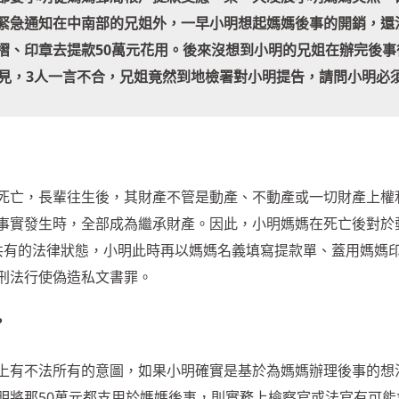
緊急通知在中南部的兄姐外，一早小明想起媽媽後事的開銷，還
摺、印章去提款50萬元花用。後來沒想到小明的兄姐在辦完後事
意見，3人一言不合，兄姐竟然到地檢署對小明提告，請問小明必
死亡，長輩往生後，其財產不管是動產、不動產或一切財產上權
事實發生時，全部成為繼承財產。因此，小明媽媽在死亡後對於
共有的法律狀態，小明此時再以媽媽名義填寫提款單、蓋用媽媽
刑法行使偽造私文書罪。
?
上有不法所有的意圖，如果小明確實是基於為媽媽辦理後事的想
明將那50萬元都支用於媽媽後事，則實務上檢察官或法官有可能