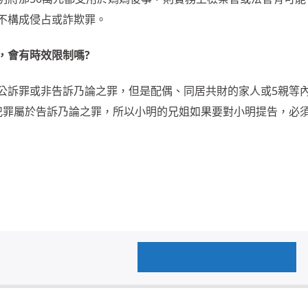
不構成侵占或詐欺罪。
，會有時效限制嗎?
公訴罪或非告訴乃論之罪，但是配偶、同居共財的家人或5親等
犯罪屬於告訴乃論之罪，所以小明的兄姐如果要對小明提告，必
AUTHOR'S ARCHIVE