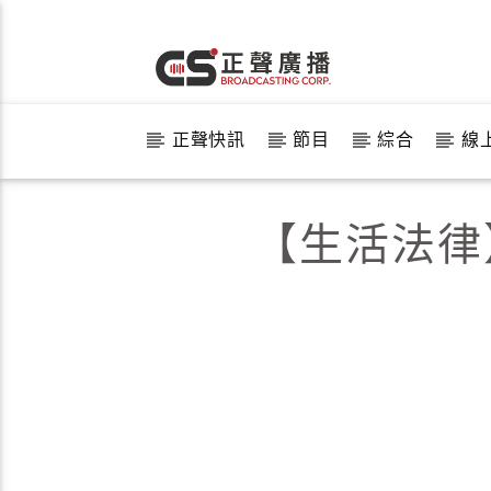
正聲快訊
節目
綜合
線
【生活法律