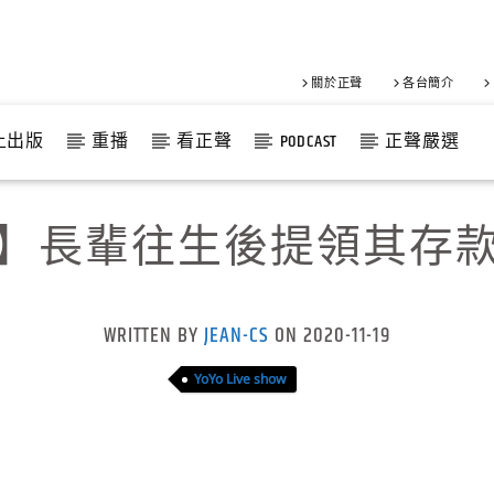
關於正聲
各台簡介
上出版
重播
看正聲
PODCAST
正聲嚴選
】長輩往生後提領其存
WRITTEN BY
JEAN-CS
ON 2020-11-19
YoYo Live show