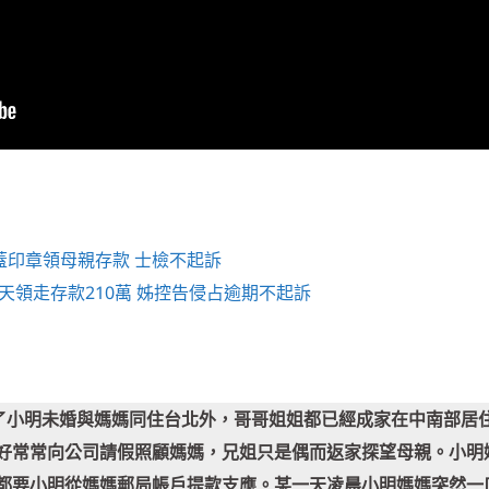
告盜蓋印章領母親存款 士檢不起訴
亡當天領走存款210萬 姊控告侵占逾期不起訴
除了小明未婚與媽媽同住台北外，哥哥姐姐都已經成家在中南部居
好常常向公司請假照顧媽媽，兄姐只是偶而返家探望母親。小明
都要小明從媽媽郵局帳戶提款支應。某一天凌晨小明媽媽突然一