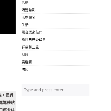
活動
活動剪影
活動報名
生活
當音樂來敲門
節目自律委員會
群星薈三重
財經
農糧署
防疫
住。但近
媽媽體貼
口痰卡住