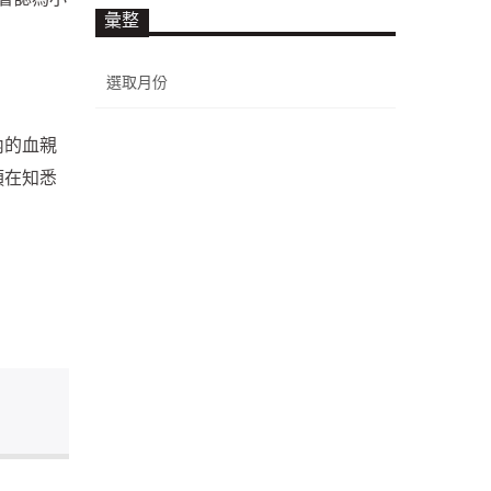
彙整
彙
整
內的血親
須在知悉