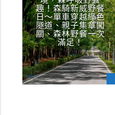
境，森呼吸野餐
趣！森騎新威野餐
日～單車穿越綠色
隧道、親子集章闖
關、森林野餐一次
滿足！
Jean-CS
2026-08-07