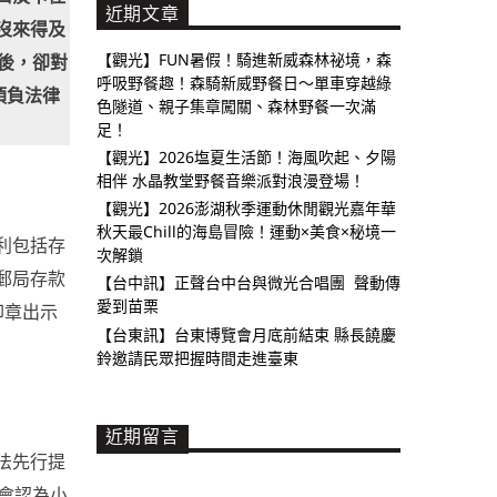
近期文章
沒來得及
【觀光】FUN暑假！騎進新威森林祕境，森
後，卻對
呼吸野餐趣！森騎新威野餐日～單車穿越綠
須負法律
色隧道、親子集章闖關、森林野餐一次滿
足！
【觀光】2026塩夏生活節！海風吹起、夕陽
相伴 水晶教堂野餐音樂派對浪漫登場！
【觀光】2026澎湖秋季運動休閒觀光嘉年華
秋天最Chill的海島冒險！運動×美食×秘境一
利包括存
次解鎖
郵局存款
【台中訊】正聲台中台與微光合唱團 聲動傳
愛到苗栗
印章出示
【台東訊】台東博覽會月底前結束 縣長饒慶
鈴邀請民眾把握時間走進臺東
近期留言
法先行提
會認為小