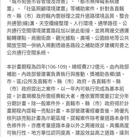
「城市街道市容管理及改善」、「都市無障礙系統建
置」、「社區照顧環境建置」等補助案件，針對各直轄
市、縣（市）政府轄內需辦理之提升道路環境品質、整合
共通管(線)溝、天空纜線整理、人行環境、通學路徑、公
共通行空間環境建置路段加以彼此銜接，並將周邊交通運
輸轉運點、商圈街廓、觀光據點、廣場、公園綠地等公共
開放空間一併納入規劃透過各路段之補助逐步建構完善之
公共通行空間系統。
本計畫期程為四年(106-109)，總經費212億元，由內政部
補助，內政部營建署負責執行與推動，獎補助各鄉(鎮、
市、區)公所及直轄市、縣（市）政府，各直轄市、縣
（市）政府提出之案件，以一年內可執行完成為基本前
提。計畫規模及所需經費較大者，應依實際需要訂定分年
分期計畫。除一般案件外，直轄市、縣（市）政府得於計
畫期程內提報一亮點計畫，本部營建署經審查後，將優先
核列該亮點計畫為示範區域。提報案件除考量道路本身特
色條件外，亦應考量道路本身以外之周邊效益，具備高度
可執行性、地方單位認同度高、建設效益高之道路，達到