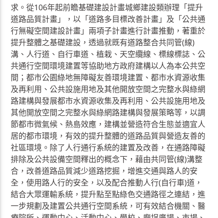
求。從106年起前瞻基礎建設計畫城鄉建設類辦理「提升
道路品質計畫」，以「道路多目標改善計畫」及「公共通
行無礙空間建設計畫」兩項子計畫進行計畫推動，著重於
提升整體之基礎建設，透過就既有道路整合共同管(線)
溝、人行道、自行車道、植栽、天空纜線、標線標誌、公
共通行空間環境建置等協助地方政府建構以人為本公共空
間；都市公園綠地無障礙友善環境建置、都市水資源收集
及再利用、公共設施用地及其他開放空間之完整水與綠網
路建構與發展都市水資源收集及再利用、公共設施用地及
其他開放空間之完整水與綠網路建構與發展策略等，以調
節都市微氣候、熱島效應，建構並營造符合生態並適宜人
居的都市環境，有效的提升整體的道路品質與營造友善的
社區環境。除了人行通行系統的建置及改善，在通路障礙
排除及公共設備空間釋出的概念下，藉由共同管(線)溝整
合，改善道路品質減少道路挖掘，增進交通與路人的安
全，使用路人行的安全，以及配合推動人行(自行車)道，
結合大眾運輸系統，提升點至點綠色交通路徑之連結，進
一步規劃及建置公共通行空間系統，可有效結合機關、醫
療院所、運動中心、活動中心、學校、廟埕廣場、市場、