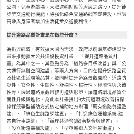
公園、兒童遊戲場、大眾運輸站點等周邊之路段，提升徒
步型交通暢行機能，除強化綠色交通路網基礎建設，也讓
高齡與身障者增加生活徒步交通便利性。
提升道路品質計畫是在做些什麼？
為振興經濟，有效擴大國內需求，政府以前瞻基礎建設計
畫來推動擴大公共建設投資計畫， 「提升道路品質計
畫」為其中之一，其重點分為「道路多目標改善」與「公
共通行無礙空間建設」等兩大方向，目的在提升道路品質
及社區生活環境品質，並同時提升道路景觀風貌、道路防
災性、安全性、生態性、舒適性、暢行性、經濟性與永續
性等，透過道路景觀風貌再造與形塑，讓道路環境品質全
面性升級與進化，為此本計畫提出9大街道環境改善指標
係採競爭型補助方式核定補助地方辦理「既有道路養護整
建」、「綠色生態路網建置」、「打造綠色運輸系統-建
置自行車路網」、「辦理共通管(線)溝整合與建置」、
「設立街道幸福設施」、「型塑城鄉人文地景街道」、