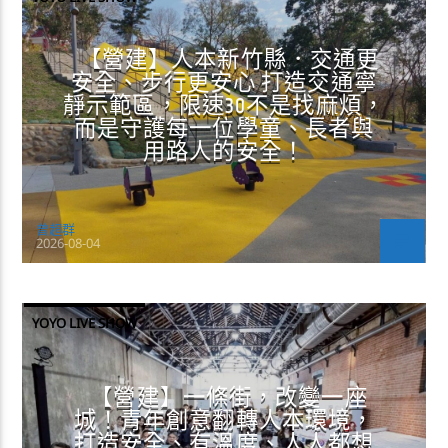
【營建】人本新竹縣．交通更
安全、步行更安心 打造交通寧
靜示範區，限速30不是找麻煩，
而是守護每一位學童、長者與
用路人的安全！
曾超群
2026-08-04
YOYO LIVE SHOW
【營建】一條街，改變一座
城！青年創意翻轉人本環境，
打造安全、有溫度、人人都想