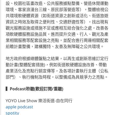
設、校園社區畫改造、公共服務據點整備、營造休閒運動
環境、客家浪漫台三線、原民部落營造等），整體檢視公
共環境軟硬體資源（如街道資源之創新或活化、街道旅遊
資訊之時效及取得之便利性、交通舒適性等），找出現有
觀光服務設施或措施不足或應相互結合強化之處，改善各
項軟硬體服務設施品質，進而提升交通、行人、觀光及產
業相關服務等配套設施之亮點，並配合進行周邊相關配套
前瞻計畫整備，建構獨特、友善及無障礙之公共環境。
地方政府根據總體盤點之結果，以再生或創新思維訂定行
動計畫(整體配套措施)，例如街道軟硬體設施改善、帶動
產業活化及亮點行銷宣傳等，及各項計畫執行主體（公私
部門）、執行機制及時程，以整備成為具競爭力之亮點。
▍Podcast聆聽(歡迎訂閱/重聽)
YOYO Live Show 樂活街道-自在同行
apple podcast
spotity