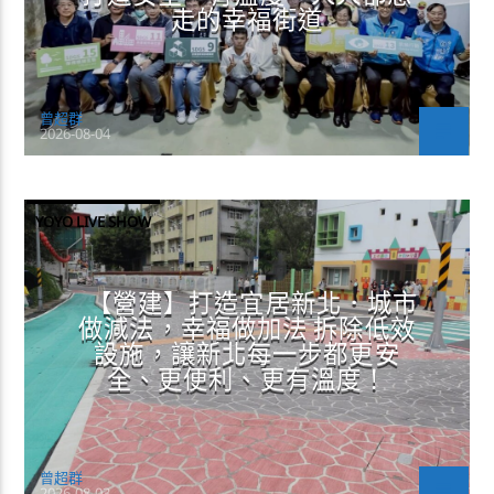
走的幸福街道
曾超群
2026-08-04
YOYO LIVE SHOW
【營建】打造宜居新北．城市
做減法，幸福做加法 拆除低效
設施，讓新北每一步都更安
全、更便利、更有溫度！
曾超群
2026-08-03