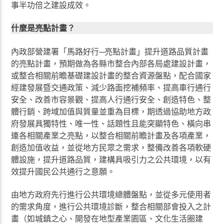
事半功倍之建設成效。
什麼是亮點計畫？
內政部營建署「馬路好行─亮點計畫」提升道路品質計畫
的亮點計畫，預期做為各縣市整合內部各局處建設計畫，
或整合相關前瞻基礎建設計畫的整合資源盤點，配合國家
經建發展暨交通政策、減少路面挖補頻率、提高車行通行
安全、改善市容景觀、提高人行通行安全、創造特色、整
體行銷、跨域加值與質量並重為目標，期透過協助地方政
府發展具獨特性、唯一性、話題性且能突顯特色、橫向串
連各相關產業之亮點，以整合相關前瞻計畫及各項產業，
創造加值收益，並從地方民眾之需求，整備改善各項軟硬
體設施，提升道路品質，建構具吸引力之公共環境，以有
效提升國民公共通行之意願。
由地方政府先行進行公共環境總體盤點，並從多元使用者
的需求角度，進行公共環境診斷，整合相關部會投入之計
畫（如城鎮之心、開發在地型產業園區、文化生活圈建