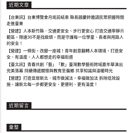
近期文章
【台東訊】台東博覽會月底前結束 縣長饒慶鈴邀請民眾把握時間
走進臺東
【營建】人本新竹縣．交通更安全、步行更安心 打造交通寧靜示
範區，限速30不是找麻煩，而是守護每一位學童、長者與用路人
的安全！
【營建】一條街，改變一座城！青年創意翻轉人本環境，打造安
全、有溫度、人人都想走的幸福街道
【臺北訊】青春共創「藝」「數」臺灣數學藝術跨域嘉年華演出
完美落幕 持續傳遞關懷與教育至偏鄉 共享知識與溫暖時光
【營建】打造宜居新北．城市做減法，幸福做加法 拆除低效設
施，讓新北每一步都更安全、更便利、更有溫度！
近期留言
彙整