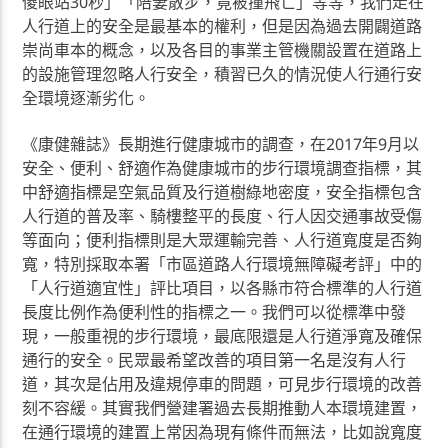
傻眼站30秒」「陪妻散步，竟被撞飛亡」等等，我們走在
人行道上的安全是最基本的權利，但是因為過去開闢道路
崇尚車本的概念，以及各目的事業主管機關設置在道路上
的設施管理忽略人行安全，積習已久的情況使人行通行安
全環境逐漸劣化。
《康健雜誌》長期進行健康城市的調查，在2017年9月以
安全、便利、舒適作為健康城市的步行環境調查指標，其
中舒適指標是空氣品質及行道樹綠地密度，安全指標包含
人行道的普及率、騎樓整平的長度、行人因交通事故受傷
等面向；便利指標則是大眾運輸完善、人行道寬度是否夠
寬，特別採取本署「市區道路人行環境無障礙考評」中的
「人行道適宜性」評比項目，以各縣市符合標準的人行道
長度比例作為便利性的指標之一。我們可以從標準中發
現，一般重視的步行環境，最底限還是人行道淨寬及確保
通行的安全。民眾最希望改善的項目第一名是沒有人行
道，其次是佔用及違規停車的問題，可見步行環境的改善
刻不容緩。其實我們營建署過去長期推動人本環境建置，
在通行環境的建置上常因為現有條件而無法，比如說寬度