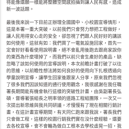
待能像還願一樣能將整體空間感拍攝到讓人民有感，造成
新一波話題。
最後我來說一下目前正辦理全國國中、小校園宣導情形，
這是本署一重大突破，以前我們只會努力想把工程做好，
讓人民用得安心走的安全，卻忽視了們跟人民好好的講該
如何使用，這就有如：我們買了一電氣設施回家，首先一
定會好好看看使用說明書，絕不會亂用後跑去跟商家說你
的東西為什麼壞掉了，而我們以前只會生產好的產品，缺
忽略了該如何使用的宣導說明，本次前瞻計畫打破了以往
的思維，以前瞻性想法將如何良好的使用向下扎根透過向
學童說明宣導，讓學生回家後跟家人分享，原來我們忽視
了很多我們因該知道的通行使用觀念，我很感謝在我任職
署長期間能有機會執行這樣的突破性計畫，由吳副署長弘
碩，督導著張組長之明率領的道路工程組團隊，一次又一
次提出新思維與我共同研議，才慢慢有了現在相關行銷計
畫，在這計畫宣導期間，有天同仁跑來跟我說，署長我們
只會做工程，這樣的校園行銷我們實在沒什麼經驗，還要
去各校宣導，會不會輪為做白工根本去學校虛晃一招，我