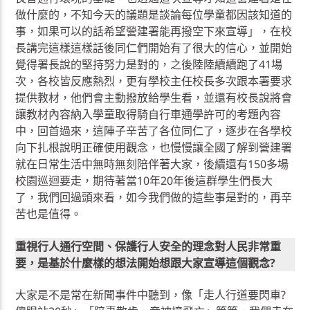
做什麼的，不知今天的議題是談論每位學童都因該知道的
事，如果可以的話希望營建署能再撥空下來宣導」，在校
長講完這樣這樣話後同仁們開始有了很大的信心，並開始
覺得署長說的堅持努力是對的，之後陸陸續續跑了41場
次，各校皆反應熱烈，更有學校主任校長多次跟本署要求
提供教材，他們會主動撥放給學生看，並還有校長說將會
讓教材內容納入學童取得騎自行車通學許可的考題內容
中，回首過來，這陣子辛苦了各位同仁了，逐步在各學校
向下扎根說明正確使用觀念，也慢慢讓全國了解到營建署
就在日常生活中無時無刻陪伴著大家，後續還有150多場
校園巡迴要走，期待著當10年20年後這群學生們長大
了，我們回過頭來看，如今我們做的這些事是對的，再辛
苦也是值得。
重視行人通行空間、保護行人安全的理念對人民非常重
要，是基於什麼樣的想法開始想跟大家宣導這個觀念?
大家是不是常在新聞事件中聽到，像「走人行道要閃車?