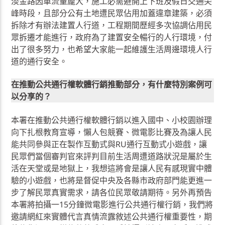
淡金路因車流量龐大，施工必需避開上下班及假日交通尖
峰時段，且部分公有土地遭民眾佔用加蓋違章建築，必須
拆除才有辦法建置人行道，工程期間歷經多次協調佔用民
眾拆遷才能進行，政府為了建置安全暢行的人行環境，付
出了很多努力，也希望大家能一起維護生活周邊環境人行
道的通行安全。
在推動公共通行權軟體行銷推動部分，有什麼特別案例可
以分享的？
本署在推動公共通行權軟體行銷以進入國中、小校園辦理
向下扎根教育宣導，懶人包競賽、微電影比賽及為讓人民
能共同參與正在製作互動式與RU通行互動式小遊戲，讓
民眾們當個審判官來評判目前生活周遭道路狀況是屬於生
活在天堂或是地獄上，我想這將會是讓人民有感現實中體
驗的小遊戲，也將是督促中央及各縣市政府部門能更進一
步了解民眾真實需求，請各位民眾敬請期待。另外再預告
本署將拍攝一15分鐘微電影進行公共通行權行銷，我們將
邀請網紅來實體代言真情流露敘述公共通行權重要性，期