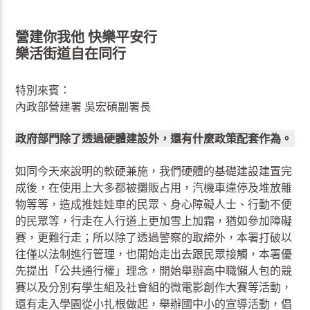
營建你我他 快樂平安行
樂活街道自在同行
特別來賓：
內政部營建署 吳宏碩副署長
政府部門除了透過硬體建設外，還有什麼政策配套作為。
如同今天來說明的軟硬兼施，我們硬體的基礎建設建置完
成後，在使用上大多都被攤販占用，汽機車違停及堆放雜
物等等，造成推娃娃車的民眾、身心障礙人士、行動不便
的民眾等，行走在人行道上更加雪上加霜，猶如參加障礙
賽，更難行走；所以除了透過警察的取締外，本署打破以
往僅以法制進行管理，也開始走出去跟民眾接觸，本署優
先提出「公共通行權」理念，開始舉辦高中職懶人包的競
賽以及分別有學生組及社會組的微電影創作大賽等活動，
還有走入學園從小扎根做起，舉辦國中小的宣導活動，倡