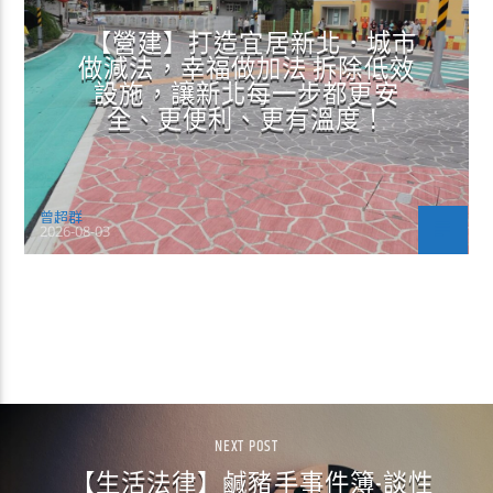
【營建】打造宜居新北．城市
做減法，幸福做加法 拆除低效
設施，讓新北每一步都更安
全、更便利、更有溫度！
曾超群
2026-08-03
CONTINUE READING
NEXT POST
【生活法律】鹹豬手事件簿-談性