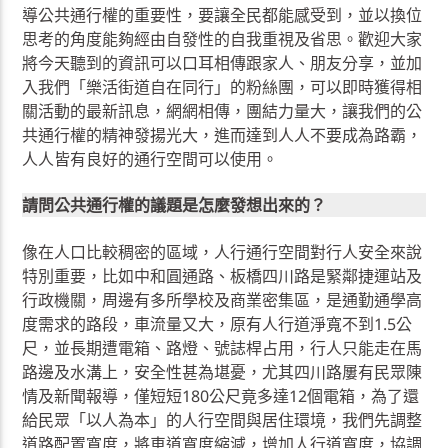
導公共通行權的重要性，要讓全民都能感受到，並以換位
思考的角度能夠經由自發性的自我重視及省思。歡迎大家
將今天聽到的資訊可以口耳相傳跟家人、朋友分享，並加
入我們「樂活街道自在同行」的粉絲團，可以即時獲得相
關活動的最新訊息，網網相傳，團結力量大，讓我們的公
共通行權的精神發揚光大，進而達到人人不要成為路霸，
人人皆有良好的通行空間可以使用。
請問公共通行權的議題是怎麼發想出來的？
像在人口比較稠密的區域，人行通行空間對行人安全來說
特別重要，比如中和圓通路、板橋四川路是緊鄰捷運站及
行政機關，周邊有多所學校及商業密集區，是通勤通學高
度需求的路段，車流量又大，原有人行道淨寬不到1.5公
尺，並長期遭電箱、路燈、號誌桿占用，行人只能走在馬
路邊及水溝上，安全性甚為堪憂，尤其四川路屢有民眾陳
情及新聞報導，僅短短180公尺竟多達12個電箱，為了還
給民眾「以人為本」的人行空間與居住環境，我們先調整
道路配置寬度，將車道寬度縮減，增加人行道寬度，協調