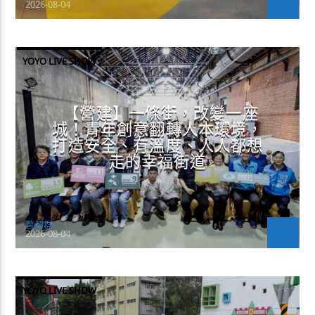
2026-08-04
YOYO LIVE SHOW
【營建】一條街，改變一座
城！青年創意翻轉人本環境，
打造安全、有溫度、人人都想
走的幸福街道
曾超群
2026-08-04
YOYO LIVE SHOW