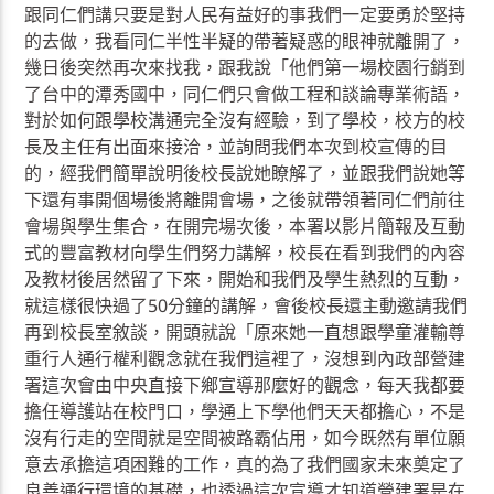
跟同仁們講只要是對人民有益好的事我們一定要勇於堅持
的去做，我看同仁半性半疑的帶著疑惑的眼神就離開了，
幾日後突然再次來找我，跟我說「他們第一場校園行銷到
了台中的潭秀國中，同仁們只會做工程和談論專業術語，
對於如何跟學校溝通完全沒有經驗，到了學校，校方的校
長及主任有出面來接洽，並詢問我們本次到校宣傳的目
的，經我們簡單說明後校長說她瞭解了，並跟我們說她等
下還有事開個場後將離開會場，之後就帶領著同仁們前往
會場與學生集合，在開完場次後，本署以影片簡報及互動
式的豐富教材向學生們努力講解，校長在看到我們的內容
及教材後居然留了下來，開始和我們及學生熱烈的互動，
就這樣很快過了50分鐘的講解，會後校長還主動邀請我們
再到校長室敘談，開頭就說「原來她一直想跟學童灌輸尊
重行人通行權利觀念就在我們這裡了，沒想到內政部營建
署這次會由中央直接下鄉宣導那麼好的觀念，每天我都要
擔任導護站在校門口，學通上下學他們天天都擔心，不是
沒有行走的空間就是空間被路霸佔用，如今既然有單位願
意去承擔這項困難的工作，真的為了我們國家未來奠定了
良善通行環境的基礎，也透過這次宣導才知道營建署是在