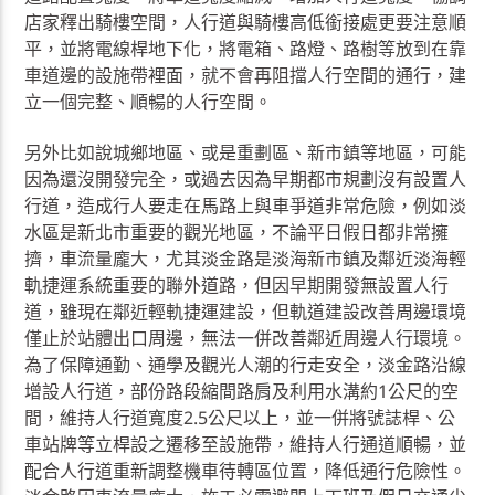
店家釋出騎樓空間，人行道與騎樓高低銜接處更要注意順
平，並將電線桿地下化，將電箱、路燈、路樹等放到在靠
車道邊的設施帶裡面，就不會再阻擋人行空間的通行，建
立一個完整、順暢的人行空間。
另外比如說城鄉地區、或是重劃區、新市鎮等地區，可能
因為還沒開發完全，或過去因為早期都市規劃沒有設置人
行道，造成行人要走在馬路上與車爭道非常危險，例如淡
水區是新北市重要的觀光地區，不論平日假日都非常擁
擠，車流量龐大，尤其淡金路是淡海新市鎮及鄰近淡海輕
軌捷運系統重要的聯外道路，但因早期開發無設置人行
道，雖現在鄰近輕軌捷運建設，但軌道建設改善周邊環境
僅止於站體出口周邊，無法一併改善鄰近周邊人行環境。
為了保障通勤、通學及觀光人潮的行走安全，淡金路沿線
增設人行道，部份路段縮間路肩及利用水溝約1公尺的空
間，維持人行道寬度2.5公尺以上，並一併將號誌桿、公
車站牌等立桿設之遷移至設施帶，維持人行通道順暢，並
配合人行道重新調整機車待轉區位置，降低通行危險性。