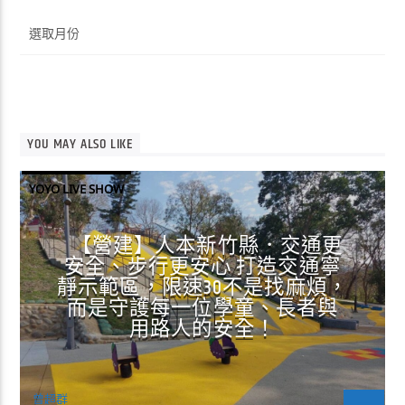
彙
整
YOU MAY ALSO LIKE
YOYO LIVE SHOW
【營建】人本新竹縣．交通更
安全、步行更安心 打造交通寧
靜示範區，限速30不是找麻煩，
而是守護每一位學童、長者與
用路人的安全！
曾超群