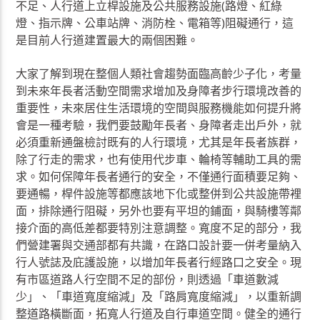
不足、人行道上立桿設施及公共服務設施(路燈、紅綠
燈、指示牌、公車站牌、消防栓、電箱等)阻礙通行，這
是目前人行道建置最大的兩個困難。
大家了解到現在整個人類社會趨勢面臨高齡少子化，考量
到未來年長者活動空間需求增加及身障者步行環境改善的
重要性，未來居住生活環境的空間與服務機能如何提升將
會是一種考驗，我們要鼓勵年長者、身障者走出戶外，就
必須重新通盤檢討既有的人行環境，尤其是年長者族群，
除了行走的需求，也有使用代步車、輪椅等輔助工具的需
求。如何保障年長者通行的安全，不僅通行面積要足夠、
要通暢，桿件設施等都應該地下化或整併到公共設施帶裡
面，排除通行阻礙，另外也要有平坦的鋪面，與騎樓等鄰
接介面的高低差都要特別注意調整。寬度不足的部分，我
們營建署與交通部都有共識，在路口設計要一併考量納入
行人號誌及庇護設施，以增加年長者行經路口之安全。現
有市區道路人行空間不足的部份，則透過「車道數減
少」、「車道寬度縮減」及「路肩寬度縮減」，以重新調
整道路橫斷面，拓寬人行道及自行車道空間。健全的通行