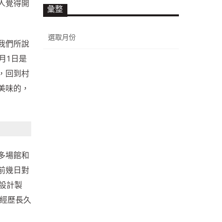
人覺得開
彙整
彙
整
我們所說
月1日是
，回到村
美味的，
多場館和
前幾日對
設計製
，經歷長久