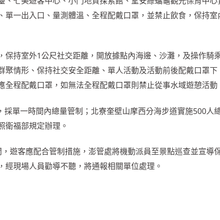
臺、七美遊客中心、小門地質探索館、望安綠蠵龜觀光保育中心
、單一出入口、量測體溫、全程配戴口罩，並禁止飲食，保持室內
，保持室外1公尺社交距離，開放據點內海邊、沙灘，及操作騎
群聚情形、保持社交安全距離、單人活動及活動前後配戴口罩下
應全程配戴口罩，如無法全程配戴口罩則禁止從事水域遊憩活動
%，採單一時間內總量管制；北寮奎壁山摩西分海步道實施500人
照衛福部規定辦理。
間，遊客應配合管制措施，澎管處將機動派員至景點巡查並宣導
，經現場人員勸導不聽，將通報相關單位處理。