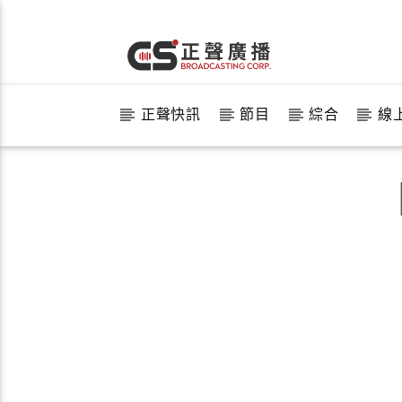
正聲快訊
節目
綜合
線