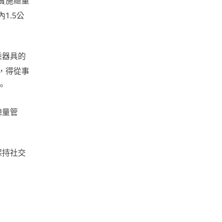
實施總量
1.5公
乘器具的
，得從事
。
總量管
保持社交