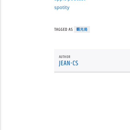
spotity
TAGGED AS
觀光局
AUTHOR
JEAN-CS