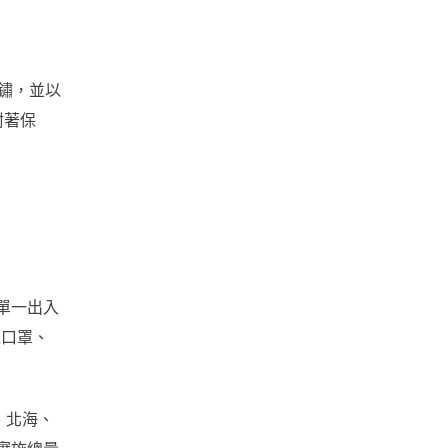
鏽，並以
附著保
單一出入
戴口罩、
、北海、