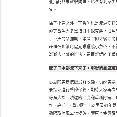
煮搭配芥末就很夠味，也會有商家製
胃。
除了小管之外，丁香魚也是澎湖漁撈
的丁香魚大多是指日本銀帶鯡，成魚約
丁香魚的禁捕期，等產完卵之後才能
莊裡在繼續用陽光曝曬成小魚乾，不
澎湖人老饕的吃法，是買新鮮的丁香
聽了口水都流下來了，那想問副座疫
澎湖的美景依然沒有改變，仍然美麗
景點都進行整修保養，期待大家再次
跨海大橋西嶼端的老漁翁重新除鏽，
作，高5米、重2噸半，於民國81
艷陽及海風氧化侵蝕，讓原本金黃