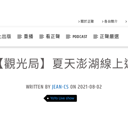
關於正聲
各台簡介
上出版
重播
看正聲
PODCAST
正聲嚴選
【觀光局】夏天澎湖線上
WRITTEN BY
JEAN-CS
ON 2021-08-02
YoYo Live show