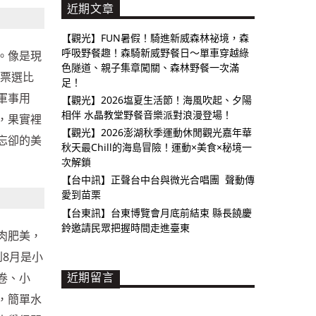
近期文章
【觀光】FUN暑假！騎進新威森林祕境，森
呼吸野餐趣！森騎新威野餐日～單車穿越綠
。像是現
色隧道、親子集章闖關、森林野餐一次滿
友票選比
足！
軍事用
【觀光】2026塩夏生活節！海風吹起、夕陽
相伴 水晶教堂野餐音樂派對浪漫登場！
，果實裡
【觀光】2026澎湖秋季運動休閒觀光嘉年華
忘卻的美
秋天最Chill的海島冒險！運動×美食×秘境一
次解鎖
【台中訊】正聲台中台與微光合唱團 聲動傳
愛到苗栗
【台東訊】台東博覽會月底前結束 縣長饒慶
鈴邀請民眾把握時間走進臺東
肉肥美，
8月是小
卷、小
近期留言
，簡單水