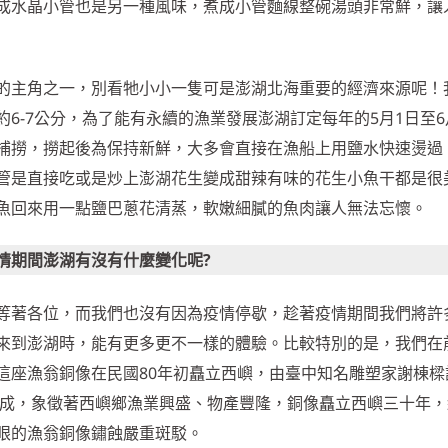
成水晶小管也是另一種風味，煮成小管麵線整碗湯頭非常鮮，讓
的主角之一，別看牠小小一隻可是澎湖北海重要的經濟來源呢！
6-7公分，為了能有永續的漁業發展澎湖訂定每年的5月1日至6
捕撈，撈起後為保持新鮮，大多會直接在漁船上用鹽水快速燙過
管是直接吃或是炒上澎湖花生變成甜辣有味的花生小魚干都是很
魚回來用一點鹽巴蔥花清蒸，軟嫩細膩的魚肉讓人無法忘懷。
情期間澎湖有沒有什麼變化呢?
等著各位，而我們也沒有因為疫情停歇，趁著疫情期間我們將許
來到澎湖時，能有更多更不一樣的體驗。比較特別的是，我們在
這座漁翁銅像在民國80年初矗立西嶼，由臺中知名雕塑家謝棟樑
年落成，象徵著西嶼鄉漁業興盛、物產豐隆，銅像矗立西嶼三十年
耀眼的漁翁銅像鏽蝕嚴重斑駁。