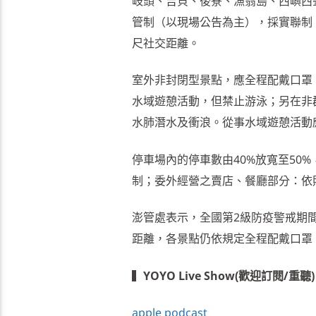
岐頭、吉貝、後寮、漁翁島、西嶼西
管制（以現場公告為主），採實聯制
尺社交距離。
室外非封閉型景點，應全程配戴口罩
水域遊憩活動，但禁止游泳；另在非
水肺潛水及衝浪。從事水域遊憩活動
停車場內的停車數由40%放寬至50
制；委外經營之賣店、餐廳部分：依
澎管處表示，全國第2級防疫警戒期
距離，各景點仍依規定全程配戴口罩
▍
YOYO Live Show(歡迎訂閱/重聽)
apple podcast