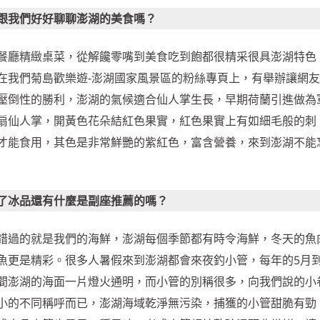
跟我們好好聊聊澎湖的美食嗎？
餐廳精緻桌菜，從解饞零嘴到美食吃到飽都很精采很具澎湖特色
在我們菊島歡樂遊-澎湖國家風景區的粉絲專頁上，有舉辦讓網
壓倒性的勝利，澎湖的氣候適合仙人掌生長，早期荷蘭引進做為
扇仙人掌，開黃色花朵結紅色果實，紅色果實上有如細毛般的刺
才能食用，其色是非常鮮艷的紫紅色，富含營養，來到澎湖不能
了冰品還有什麼是副座推薦的嗎？
錯過的就是我們的海鮮，澎湖每個季節都有時令海鮮，冬天的魚
魚更是精彩。很多人暑假來到澎湖都會來夜釣小管，每年的5月到
間澎湖的海面一片燈火通明，而小管的別稱很多，向我們說的小
小的不同稱呼而已，澎湖海域乾淨無污染，捕獲的小管甜脆有勁