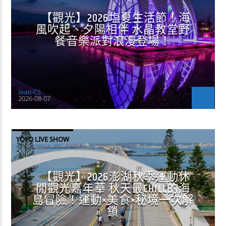
【觀光】2026塩夏生活節！海
風吹起、夕陽相伴 水晶教堂野
餐音樂派對浪漫登場！
Jean-CS
2026-08-07
YOYO LIVE SHOW
【觀光】2026澎湖秋季運動休
閒觀光嘉年華 秋天最CHILL的海
島冒險！運動×美食×秘境一次解
鎖