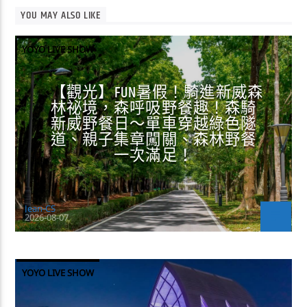
YOU MAY ALSO LIKE
YOYO LIVE SHOW
【觀光】FUN暑假！騎進新威森
林祕境，森呼吸野餐趣！森騎
新威野餐日～單車穿越綠色隧
道、親子集章闖關、森林野餐
一次滿足！
Jean-CS
2026-08-07
YOYO LIVE SHOW