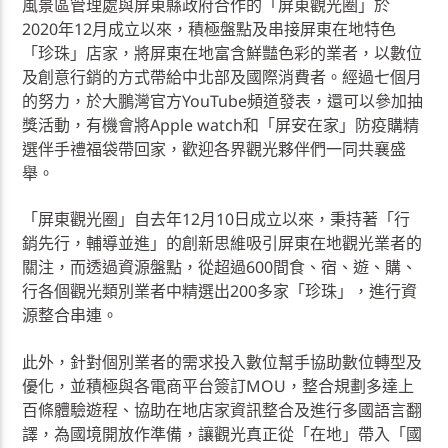
風景區管理處與屏東縣政府合作的「屏東觀光圈」於
2020年12月成立以來，積極盤點及串接屏東在地特色
「珍珠」店家，將屏東在地富含鮮豔色彩的業者，以數位
及創意行銷的方式帶給中北部及國際消費者。經過七個月
的努力，於大鵬灣官方YouTube頻道發表，還可以參加抽
獎活動，有機會將Apple watch和「屏安在家」防疫購精
選伴手禮福袋帶回家，歡迎各界觀光夥伴們一同共襄盛
舉。
「屏東觀光圈」自去年12月10日成立以來，秉持著「行
銷先行，輔導並進」的創新思維吸引屏東在地觀光業者的
關注，而透過資源盤點，從超過600間食、宿、遊、購、
行各個觀光類別業者中精選出200多家「珍珠」，進行資
源整合串連。
此外，針對個別業者的需求投入數位幫手協助數位轉型及
優化，並積極與各電商平台簽訂MOU，整合規劃多達上
百條體驗遊程、協助在地店家資訊整合及進行多國語言翻
譯，為國境開放作準備，讓觀光真正從「在地」帶入「國