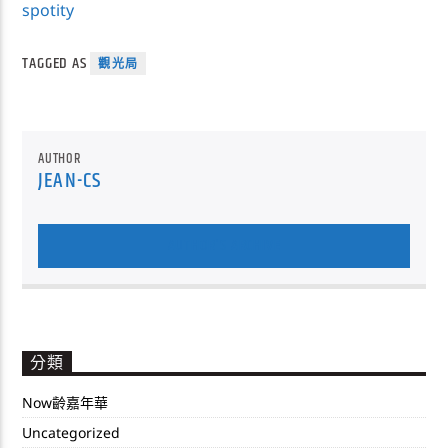
spotity
TAGGED AS
觀光局
AUTHOR
JEAN-CS
AUTHOR'S ARCHIVE
分類
Now齡嘉年華
Uncategorized