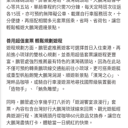
東琉線碼頭站、屏客東港站、濱灣碼頭站、大鵬灣遊客中
心等共五站，單趟車程約只需70分鐘，每天定時班次往返
各15班，亦可預約無障礙公車、載運自行車服務班次，十
分便捷，再搭配相關多元套票搭乘，省時、省荷包，讓您
輕鬆暢遊大鵬灣週邊景點。
善用超值套票 輕鬆規劃遊程
遊程規劃方面，鵬管處推薦遊客可選擇首日入住東港，再
前進小琉球的雙核心規劃，並善用超值套票讓遊程更豐
富。鵬管處強烈推薦最有特色的濱灣碼頭站，因為在此站
不僅可預約轉乘鵬琉線交通船前往小琉球，更可搭乘遊艇
或重型帆船飽覽大鵬灣潟湖、順遊新景點「濱灣之心」、
灣畔品咖啡，或騎自行車漫遊濕地尋找國際級裝置藝術
「造物手」、「鮪魚雕塑」。
同時，鵬管處分享幾乎打八折的「遊湖饗宴浪漫行」套
票，內容包含台灣好行大鵬灣琉球線來回票、觀光遊艇經
典遊湖行程、濱灣碼頭丹堤咖啡60元飲品兌換券，讓您在
大鵬灣盡情打卡，體驗當一日網紅的快樂。