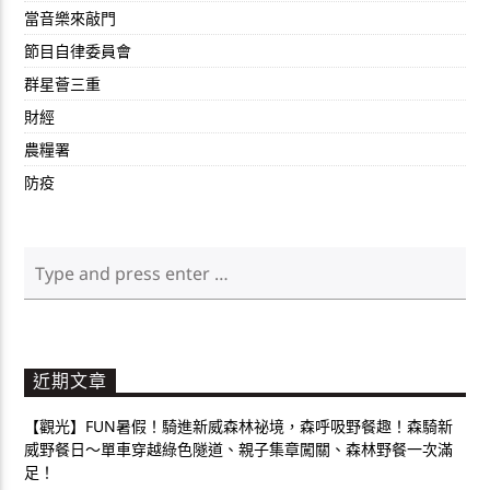
當音樂來敲門
節目自律委員會
群星薈三重
財經
農糧署
防疫
近期文章
【觀光】FUN暑假！騎進新威森林祕境，森呼吸野餐趣！森騎新
威野餐日～單車穿越綠色隧道、親子集章闖關、森林野餐一次滿
足！