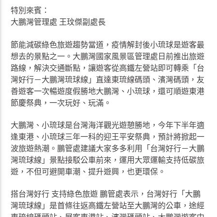
特別來賓：
大鵬灣管理處 王玟傑副處長
節能減碳綠色旅遊趨勢當道，疫情解封後小琉球是遊客最
想去的景點之一。大鵬灣國家風景區管理處日前推出旅遊
路線，解決交通斷點，讓遊客從高鐵左營站即可轉乘「台
灣好行－大鵬灣琉球線」直達東琉線碼頭、濱灣碼頭，友
善遊客一次暢遊度假勝地大鵬灣、小琉球，還可順遊東港
節慶祭典，一次玩好、玩滿。
大鵬灣、小琉球是台灣海洋觀光遊憩勝地，今年下半年適
逢東港、小琉球三年一科的迎王平安祭典，預計將掀起一
波旅遊熱潮。鵬管處建議大家多多利用「台灣好行－大鵬
灣琉球線」景點接駁公車前來，運用大眾運輸支持低碳旅
遊，不但可避開車潮、提升遊興，也更環保。
搭台灣好行 支持綠色旅遊 鵬管處表示，台灣好行「大鵬
灣琉球線」是首條往返高鐵左營站至大鵬灣的公車，途經