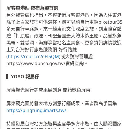
屏客東港站 夜宿落腳首選
另外鵬管處也指出，不容錯過屏客東港站，因為入住東港
除了上百家旅宿可供選擇，還可以騎自行車經biketour35
多元自行車路線，來一趟東港文化深度之旅，到東隆宮體
驗「打屁股」改運、朝聖全國最大艘木造王船，品嘗旗魚
黑輪、雙糕潤、海鮮等當地名產美食。更多資訊詳情歡迎
上到台灣好行旅遊服務網-好行路線
(
https://reurl.cc/eEl5QM
)或大鵬灣管理處
https://www.dbnsa.gov.tw/官網查詢。
▍
YOYO 報馬仔
屏東觀光圈行銷成果展創意 開箱艷色屏東
屏東觀光圈將發表地方創意行銷成果，業者群高手雲集
https://pingtung.imarts.tw/
持續發展台灣地方旅遊與產官學多方串遊，由大鵬灣國家