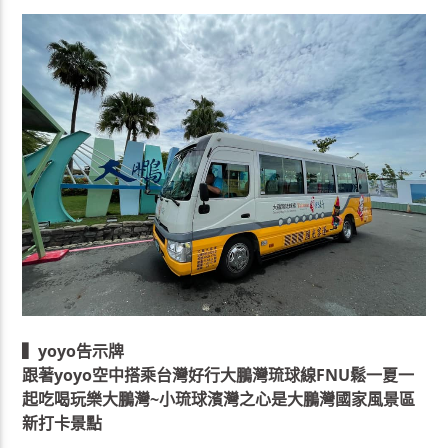
▍yoyo告示牌
跟著yoyo空中搭乘台灣好行大鵬灣琉球線FNU鬆一夏一
起吃喝玩樂大鵬灣~小琉球濱灣之心是大鵬灣國家風景區
新打卡景點