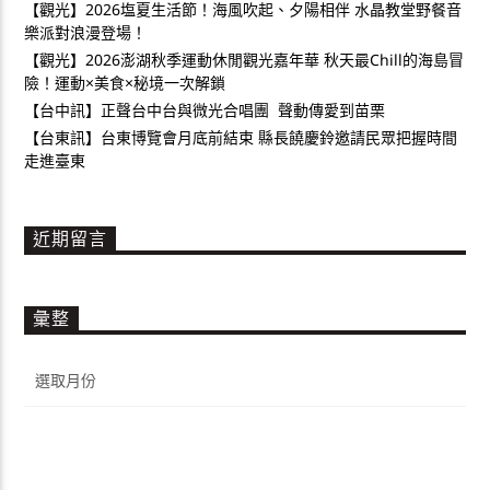
【觀光】2026塩夏生活節！海風吹起、夕陽相伴 水晶教堂野餐音
樂派對浪漫登場！
【觀光】2026澎湖秋季運動休閒觀光嘉年華 秋天最Chill的海島冒
險！運動×美食×秘境一次解鎖
【台中訊】正聲台中台與微光合唱團 聲動傳愛到苗栗
【台東訊】台東博覽會月底前結束 縣長饒慶鈴邀請民眾把握時間
走進臺東
近期留言
彙整
彙
整