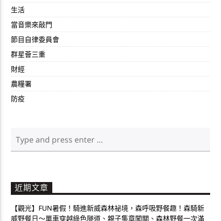
生活
當音樂來敲門
節目自律委員會
群星薈三重
財經
農糧署
防疫
近期文章
【觀光】FUN暑假！騎進新威森林祕境，森呼吸野餐趣！森騎新
威野餐日～單車穿越綠色隧道、親子集章闖關、森林野餐一次滿