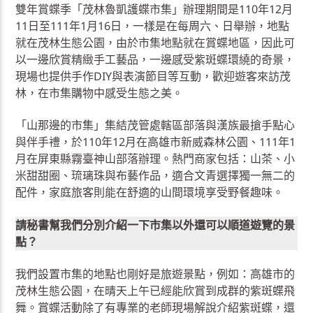
雙年賞蝶季「茂林魯凱護蝶市集」辦理期間是110年12月
11日至111年1月16日，一樣是在每周六、日舉辦，地點
就在茂林生態公園，由於市集地點就在賞蝶地區，因此可
以一邊欣賞精緻手工藝品，一邊感受紫斑蝶環繞的奇景，
現場也提供手作DIY與表演節目等互動，歡迎遊客來訪茂
林，在市集購物中感受生態之美。
「山那邊的市集」集結茂管處轄區部落與漢族最搶手點心
與伴手禮，於110年12月在高雄市新威森林公園、111年1
月在屏東縣霧臺神山部落辦理。熱門商家包括：山茶、小
米甜甜圈、琉璃珠與布藝作品，適合文青選擇獨一無二的
配件，家庭旅客則能在舒適的山間環境享受野餐趣味。
請秘書幫我們分別介紹一下市集以外還可以順道遊覽的景
點？
我們設置市集的地點也剛好是旅遊景點，例如：高雄市的
茂林生態公園，在晴天上午已經能欣賞到成群的紫斑蝶飛
舞。賞蝶活動除了有專業的老師現場解說介紹紫斑蝶，還