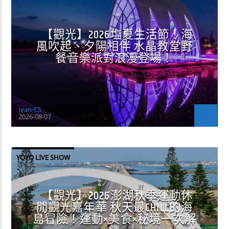
【觀光】2026塩夏生活節！海
風吹起、夕陽相伴 水晶教堂野
餐音樂派對浪漫登場！
Jean-CS
2026-08-07
YOYO LIVE SHOW
【觀光】2026澎湖秋季運動休
閒觀光嘉年華 秋天最CHILL的海
島冒險！運動×美食×秘境一次解