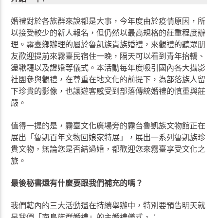
婚禮對於各族群來說都是大事，今年度由於疫情原因，所
以接受較少的新人報名，但仍然以最高規格的莊重程度辦
理。霧臺鄉辦理的屬於魯凱族貴族婚禮，來觀禮的聽眾朋
友歡迎提前來霧臺民宿住一晚，隔天可以看到青年抬轎、
盪鞦韆以及證婚等儀式。本活動每年度吸引國內各大攝影
社團參與觀禮，在尊重在地文化的前提下，為部落族人留
下珍貴的影像，也讓遊客感受到部落傳統婚禮的慎重與莊
嚴。
值得一提的是，霧臺文化廣場旁的霧台魯凱族文物館正在
展出「魯凱百年文物回娘家特展」，展出一系列魯凱族珍
貴文物，無論您是否結過婚，都歡迎您來霧臺享受文化之
旅。
最後秘書還有什麼要跟我們補充的嗎？
我們轄內的三大活動還在持續舉辦中，特別要預告明天就
是我們「南島族群婚禮」的主婚禮儀式，：