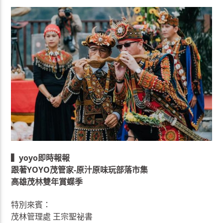
▍yoyo即時報報
跟著YOYO茂管家-原汁原味玩部落市集
高雄茂林雙年賞蝶季
特別來賓：
茂林管理處 王宗聖祕書