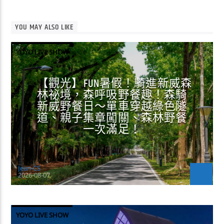
YOU MAY ALSO LIKE
YOYO LIVE SHOW
【觀光】FUN暑假！騎進新威森
林祕境，森呼吸野餐趣！森騎
新威野餐日～單車穿越綠色隧
道、親子集章闖關、森林野餐
一次滿足！
Jean-CS
2026-08-07
YOYO LIVE SHOW