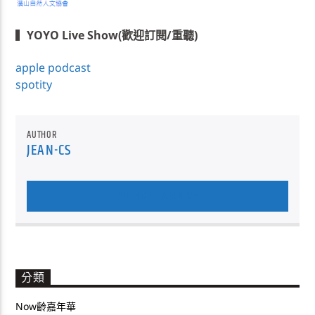
▍
YOYO Live Show(歡迎訂閱/重聽)
apple podcast
spotity
AUTHOR
JEAN-CS
AUTHOR'S ARCHIVE
分類
Now齡嘉年華