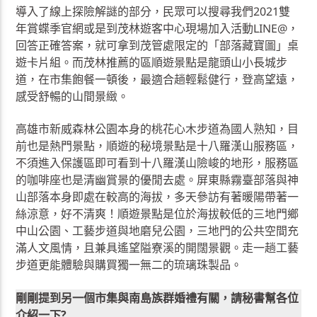
導入了線上探險解謎的部分，民眾可以搜尋我們2021雙
年賞蝶季官網或是到茂林遊客中心現場加入活動LINE@，
回答正確答案，就可拿到茂管處限定的「部落藏寶圖」桌
遊卡片組。而茂林推薦的區順遊景點是龍頭山小長城步
道，在市集飽餐一頓後，最適合趟輕鬆健行，登高望遠，
感受舒暢的山間景緻。
高雄市新威森林公園本身的桃花心木步道為國人熟知，目
前也是熱門景點，順遊的秘境景點是十八羅漢山服務區，
不須進入保護區即可看到十八羅漢山險峻的地形，服務區
的咖啡座也是清幽賞景的優閒去處。屏東縣霧臺部落與神
山部落本身即處在較高的海拔，多天參訪有著暖陽帶著一
絲涼意，好不清爽！順遊景點是位於海拔較低的三地門鄉
中山公園、工藝步道與地磨兒公園，三地門的公共空間充
滿人文風情，且兼具遙望隘寮溪的開闊景觀。走一趟工藝
步道更能體驗與購買獨一無二的琉璃珠製品。
剛剛提到另一個市集與南島族群婚禮有關，請秘書幫各位
介紹一下?