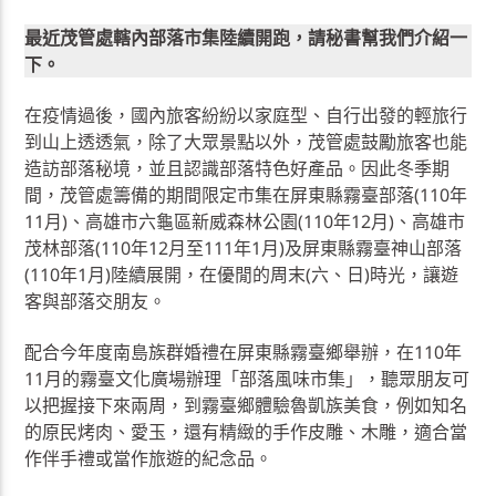
最近茂管處轄內部落市集陸續開跑，請秘書幫我們介紹一
下。
在疫情過後，國內旅客紛紛以家庭型、自行出發的輕旅行
到山上透透氣，除了大眾景點以外，茂管處鼓勵旅客也能
造訪部落秘境，並且認識部落特色好產品。因此冬季期
間，茂管處籌備的期間限定市集在屏東縣霧臺部落(110年
11月)、高雄市六龜區新威森林公園(110年12月)、高雄市
茂林部落(110年12月至111年1月)及屏東縣霧臺神山部落
(110年1月)陸續展開，在優閒的周末(六、日)時光，讓遊
客與部落交朋友。
配合今年度南島族群婚禮在屏東縣霧臺鄉舉辦，在110年
11月的霧臺文化廣場辦理「部落風味市集」，聽眾朋友可
以把握接下來兩周，到霧臺鄉體驗魯凱族美食，例如知名
的原民烤肉、愛玉，還有精緻的手作皮雕、木雕，適合當
作伴手禮或當作旅遊的紀念品。