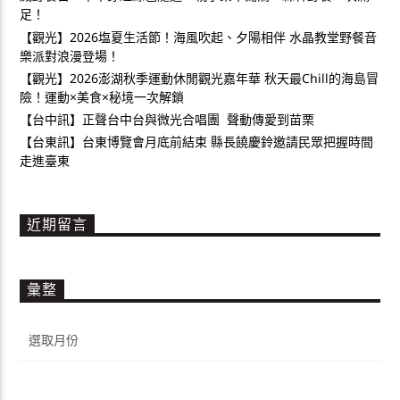
足！
【觀光】2026塩夏生活節！海風吹起、夕陽相伴 水晶教堂野餐音
樂派對浪漫登場！
【觀光】2026澎湖秋季運動休閒觀光嘉年華 秋天最Chill的海島冒
險！運動×美食×秘境一次解鎖
【台中訊】正聲台中台與微光合唱團 聲動傳愛到苗栗
【台東訊】台東博覽會月底前結束 縣長饒慶鈴邀請民眾把握時間
走進臺東
近期留言
彙整
彙
整