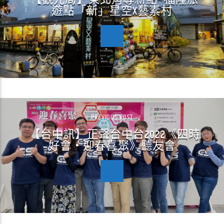
遊點「新」星空X藝素村
PREVIOUS POST
【台中訊】正聲台中台2022《四時
好會‧迎春喜聚》聽友會