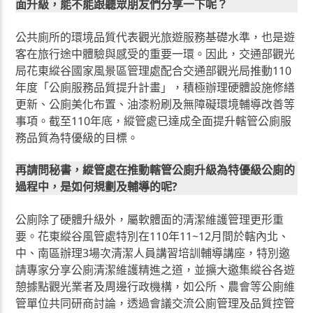
面升級，能不能跟聽眾朋友們分享一下呢？
公共廁所的環境品質代表觀光旅遊服務基礎水準，也是遊
客在旅行途中體驗與感受的重要一環。因此，交通部觀光
局花東縱谷國家風景區管理處配合交通部觀光局推動110
年度「公廁服務品質提升計畫」，積極辦理硬體設施修繕
更新、公廁美化布置、油漆粉刷及無障礙環境輔導改善等
事項。截至110年底，縱管處已達成全面提升轄管公廁服
務品質為特優級的目標。
再請問秘書，縱管處在推動轄管公廁升級為特優級公廁的
過程中，是如何規劃及輔導的呢?
公廁除了硬體升級外，屬軟體面的清潔維護管理更形重
要。花東縱谷風管處特別在110年11~12月間於轄內北、
中、南區辦理3場次清潔人員講習培訓輔導講座，特別邀
請專家分享公廁清潔維護精進之道，並擴大邀集縱谷各遊
憩據點觀光業者及周邊行政機構，如公所、農會等公廁維
管單位共同研商討論，透過會議交流公廁管理及品質控管