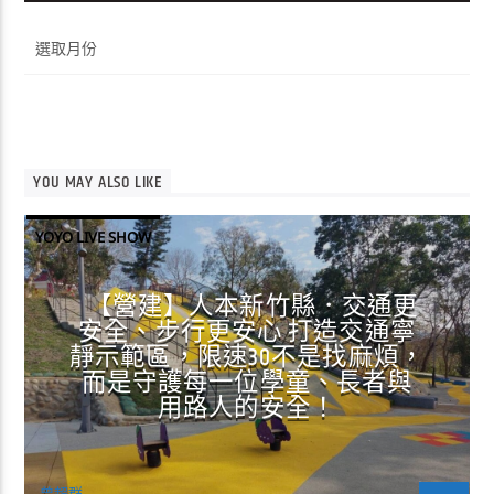
彙
整
YOU MAY ALSO LIKE
YOYO LIVE SHOW
【營建】人本新竹縣．交通更
安全、步行更安心 打造交通寧
靜示範區，限速30不是找麻煩，
而是守護每一位學童、長者與
用路人的安全！
曾超群