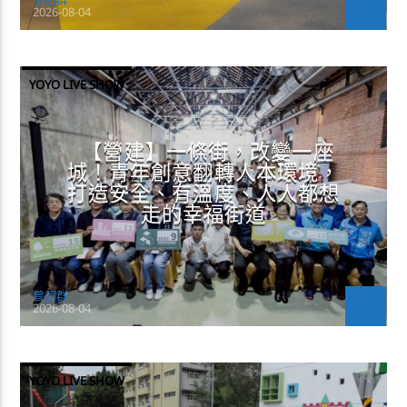
2026-08-04
YOYO LIVE SHOW
【營建】一條街，改變一座
城！青年創意翻轉人本環境，
打造安全、有溫度、人人都想
走的幸福街道
曾超群
2026-08-04
YOYO LIVE SHOW