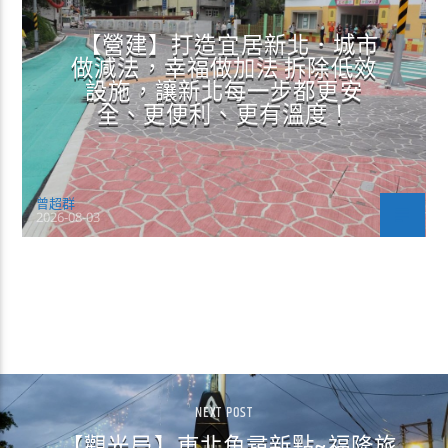
【營建】打造宜居新北．城市
做減法，幸福做加法 拆除低效
設施，讓新北每一步都更安
全、更便利、更有溫度！
曾超群
2026-08-03
CONTINUE READING
NEXT POST
【觀光局】東北角尋新點~福隆旅