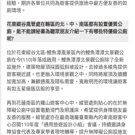
經驗，期許各單位共同為遊客提供旅途中最方便友善的如
廁環境。
花東縱谷風管處在轄區的北、中、南區都有設置優質公
廁，能不能請秘書為聽眾朋友介紹一下有哪些特優級公廁
呢?
位於花東縱谷北區-鯉魚潭風景區內的鯉魚潭潭北景觀公
廁在今(110)年落成啟用。鯉魚潭潭北景觀公廁除了全新
設施外，建築物屋頂採圓弧斜坡設計，去掉過多稜角提供
遊客親近感，也更融入環境景觀之中，同時將屋頂及牆體
加寬加高，兼顧通風及隱私需要，寬敞明亮的環境讓遊客
有如五星級飯店般的享受。
再到花蓮南區的羅山遊客中心中，縱管處則貼心的在於無
障礙公廁中設置電動滑門及照護床，希望提供身障朋友最
友善的服務。縱管處亦在最南端屬臺東縣內的卑南遊客中
心召開110年度「通用旅遊設計小組」會議，持續邀請身
障協會代表及專家學者現地輔導，提升無障礙公廁設施友