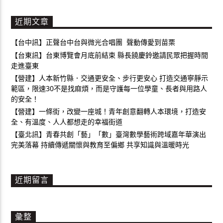
近期文章
【台中訊】正聲台中台與微光合唱團 聲動傳愛到苗栗
【台東訊】台東博覽會月底前結束 縣長饒慶鈴邀請民眾把握時間
走進臺東
【營建】人本新竹縣．交通更安全、步行更安心 打造交通寧靜示
範區，限速30不是找麻煩，而是守護每一位學童、長者與用路人
的安全！
【營建】一條街，改變一座城！青年創意翻轉人本環境，打造安
全、有溫度、人人都想走的幸福街道
【臺北訊】青春共創「藝」「數」臺灣數學藝術跨域嘉年華演出
完美落幕 持續傳遞關懷與教育至偏鄉 共享知識與溫暖時光
近期留言
彙整