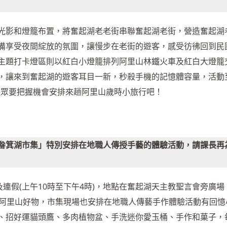
光影和燈籠布置，將奮起湖老老街串聯奮起湖老街，營造奮起湖
備享受夜間綻放的氛圍，讓慢步在老街的遊客，感受彷彿回到民
主題打卡燈區則以紅白小燈籠排列阿里山林鐵火車及紅白大燈籠
，讓來到奮起湖的遊客耳目一新，秒殺手機的記憶體容量，活動
)各位聽眾要把握機會安排來趟阿里山歲時小旅行吧！
畚箕湖市集」特別安排在地職人傳授手藝的體驗活動，請課長再
及連假(上午10時至下午4時)，地點在奮起湖天主教聖言會旁廣場
售阿里山好物，市集現場也安排在地職人傳藝手作體驗活動有回憶
、招好運貓頭鷹、多肉植物盆、手洗迷你愛玉桶、手作和菓子，