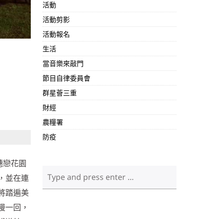
活動
活動剪影
活動報名
生活
當音樂來敲門
節目自律委員會
群星薈三重
財經
農糧署
防疫
穗戀花園
，並在連
將踏遍美
漫一回，