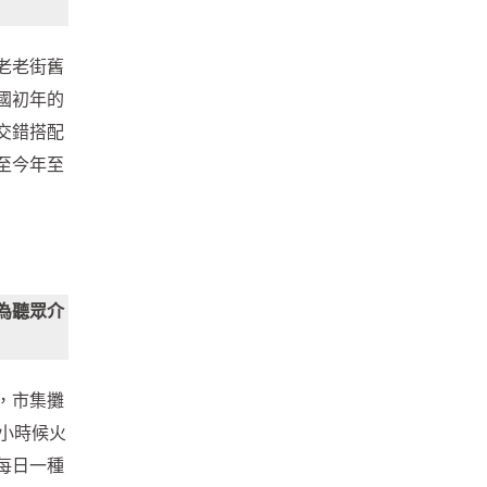
老老街舊
國初年的
交錯搭配
至今年至
為聽眾介
，市集攤
小時候火
每日一種