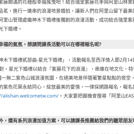
紫藤飽滿的花穗般幸福搖曳吧！結合瑞里紫藤花季與阿里山林業
品茗，進行一連串的浪漫地景婚拍，讓新人們在阿里山留下最美
阿里山管理處繼神木下婚禮後獨創的浪漫活動，成功結合瑞里紫
光下婚禮。
幸福的氣氛，想請問課長活動可以在哪裡報名呢?
木下婚禮貳部曲-星光下婚禮」，活動報名至西洋情人節2月14
5對，星光下婚禮以結合『紫藤花下的浪漫』，串連在地文化、特
造獨一無二紫色山城浪漫氛圍，在絕美地景伴隨著繁星點點的夜空
的紫色花葉永結同心，綻放最美的愛情，一律採網路報名，報名
://alishan.welcometw.com/
。大家要把握機會搜尋「阿里山EASY
外，還有系列浪漫加值方案，可以請課長推薦給我們的聽眾朋友