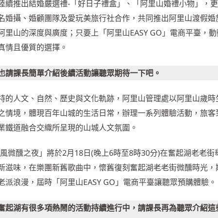
陸續推出結婚嚴選禮-「好日子禮盒」、「阿里山婚禮小物」，
名婚攝、婚顧團隊及愛玩美旅行社合作，共同推出阿里山渡假婚
里山的深度與廣度；只要上「阿里山EASY GO」電商平臺，
真情且優質的選擇。
也請課長簡單介紹後續活動讓聽眾期待一下吧。
特的人文、自然、歷史與文化軌跡，阿里山管理處以阿里山歲時
之情境，體現百年山城的生活日常，辦理一系列體驗活動，旅客
業鐵道融合交織所呈現的山城人文氛圍。
微醺之夜」將於2月18日(晚上6時至8時30分)在奮起湖老老街
新滋味，在樂團新舊歌曲中，懷舊復刻奮起湖老老街微醺時光，
派浪漫，屆時「阿里山EASY GO」電商平臺讓聽眾預購體驗。
奮起湖有很多項熱鬧的活動持續進行中，請課長再為聽眾介紹這