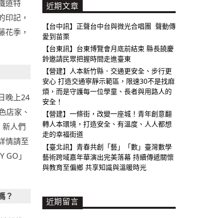
鐵道特
近期文章
的印記，
【台中訊】正聲台中台與微光合唱團 聲動傳
藤花季，
愛到苗栗
【台東訊】台東博覽會月底前結束 縣長饒慶
鈴邀請民眾把握時間走進臺東
【營建】人本新竹縣．交通更安全、步行更
安心 打造交通寧靜示範區，限速30不是找麻
煩，而是守護每一位學童、長者與用路人的
日晚上24
安全！
色店家、
【營建】一條街，改變一座城！青年創意翻
轉人本環境，打造安全、有溫度、人人都想
，新人們
走的幸福街道
詳情請至
【臺北訊】青春共創「藝」「數」臺灣數學
 GO」
藝術跨域嘉年華演出完美落幕 持續傳遞關懷
與教育至偏鄉 共享知識與溫暖時光
嗎？
近期留言