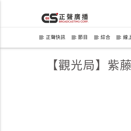
正聲快訊
節目
綜合
線
【觀光局】紫藤