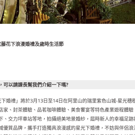
驗紫藤花下浪漫婚禮及歲時生活節
，可以請課長幫我們介紹一下嗎?
光下婚禮」將於3月13日至14日在阿里山的瑞里紫色山城-星光穗
店家、封茶體驗、品茗咖啡體驗、美食饗宴等特色產業遊程體驗
下、交力坪車站等地，拍攝絕美地景婚紗，屆時新人的幸福足跡
域優質品牌，攜手打造獨具浪漫感的星光下婚禮，不妨與伴侶浪