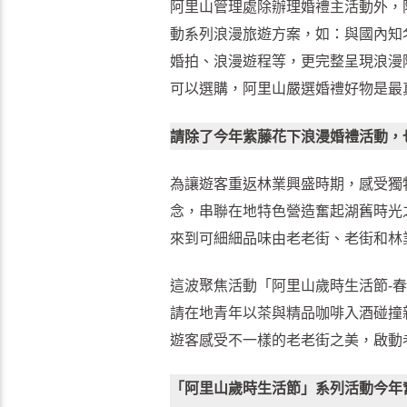
阿里山管理處除辦理婚禮主活動外，
動系列浪漫旅遊方案，如：與國內知
婚拍、浪漫遊程等，更完整呈現浪漫阿
可以選購，阿里山嚴選婚禮好物是最
請除了今年紫藤花下浪漫婚禮活動，
為讓遊客重返林業興盛時期，感受獨
念，串聯在地特色營造奮起湖舊時光
來到可細細品味由老老街、老街和林
這波聚焦活動「阿里山歲時生活節-春風
請在地青年以茶與精品咖啡入酒碰撞
遊客感受不一樣的老老街之美，啟動老
「阿里山歲時生活節」系列活動今年