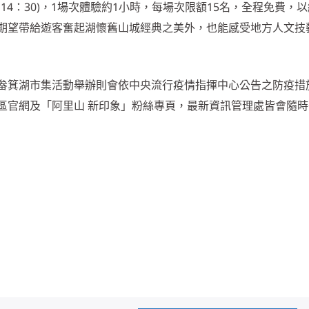
0、14：30)，1場次體驗約1小時，每場次限額15名，全程免費，
期望帶給遊客奮起湖懷舊山城經典之美外，也能感受地方人文技
畚箕湖市集活動舉辦則會依中央流行疫情指揮中心公告之防疫措
區官網及「阿里山 新印象」粉絲專頁，最新資訊管理處皆會隨時