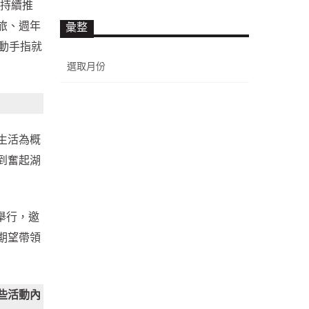
更持續推
旅、週年
彙整
動動手指就
彙
整
生活為概
到奮起湖
舉行，邀
期望帶領
些活動內