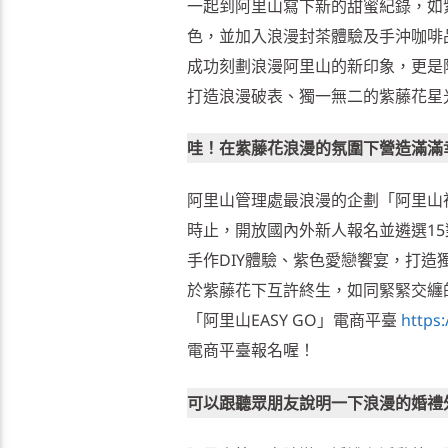
一起到阿里山寫下新的甜蜜紀錄，如
色，並加入浪漫封茶體驗及手沖咖啡
成功刻劃浪漫阿里山的新印象，更是
打造浪漫破表、獨一無二的紫藤花星
哇！在紫藤花浪漫的氛圍下營造滿滿
阿里山管理處最浪漫的企劃「阿里山神
時止，開放國內外新人報名並遴選1
手作DIY體驗、紫色愛戀饗宴，打
於紫藤花下互許終生，如同緊緊交纏
「阿里山EASY GO」電商平臺
https
電商平臺報名喔！
可以跟聽眾朋友說明一下浪漫的婚禮