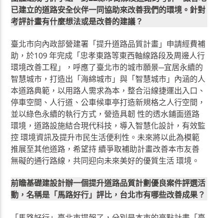
已建立的道路安全伙伴⼀同協助來改善我們的環境。針對
考評計畫有什麼想法或是改善的建議？
臺北市向內政部營建署「提升道路品質計畫」申請經費補
助，於109 年完成「忠孝東路等東西軸線路段及周邊人行
環境改善工程」，呼應了臺北市的城市願景─宜居永續的
智慧城市，打造出「海綿城市」與「智慧城市」內涵的人
本道路典範，以用路人需求為本，整合沿線捷運出入口、
停車空間、人行道、公車候車亭打造新規格之人行空間，
並以綠色永續的執行方式，營造具韌 性的透水鋪面道路
環境，道路設施結合現代科技，導入智慧化設計，有效監
控 環境資訊及提升市民生活便利性。未來將以此為模範
推展至其他道路，希望持 續爭取補助計畫改善本市友善
無礙的通行路線，共同迎向未來美好的優質生活 環境。
前瞻基礎建設計辦一個提升道路品質計劃優良案件評選活
動，名稱是「馬路好行」評比，台北市有哪些改善成果？
「馬路好行」臺北市提報了，分別是本市的亮點計畫「臺