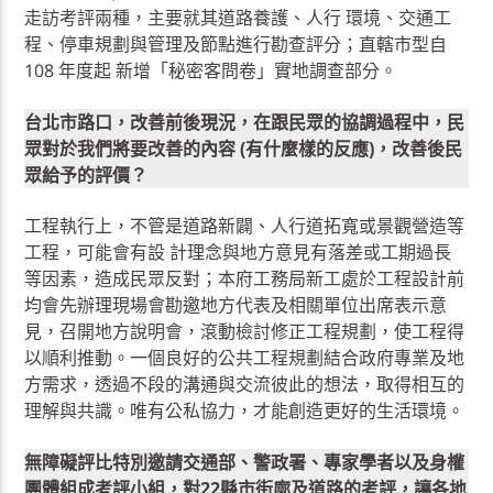
走訪考評兩種，主要就其道路養護、人行 環境、交通工
程、停車規劃與管理及節點進行勘查評分；直轄市型自
108 年度起 新增「秘密客問卷」實地調查部分。
台北市路口，改善前後現況，在跟民眾的協調過程中，民
眾對於我們將要改善的內容 (有什麼樣的反應)，改善後民
眾給予的評價？
工程執行上，不管是道路新闢、人行道拓寬或景觀營造等
工程，可能會有設 計理念與地方意見有落差或工期過長
等因素，造成民眾反對；本府工務局新工處於工程設計前
均會先辦理現場會勘邀地方代表及相關單位出席表示意
見，召開地方說明會，滾動檢討修正工程規劃，使工程得
以順利推動。⼀個良好的公共工程規劃結合政府專業及地
方需求，透過不段的溝通與交流彼此的想法，取得相互的
理解與共識。唯有公私協力，才能創造更好的生活環境。
無障礙評比特別邀請交通部、警政署、專家學者以及身權
團體組成考評小組，對22縣市街廓及道路的考評，讓各地