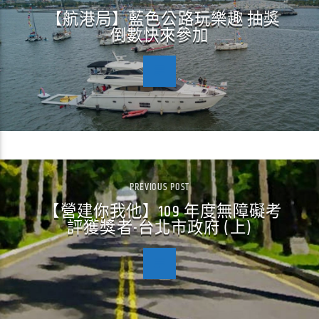
【航港局】藍色公路玩樂趣 抽獎
倒數快來參加
PREVIOUS POST
【營建你我他】109 年度無障礙考
評獲獎者-台北市政府 (上)