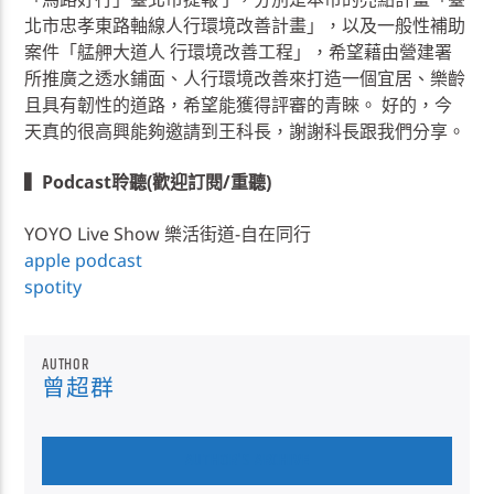
北市忠孝東路軸線人行環境改善計畫」，以及⼀般性補助
案件「艋舺大道人 行環境改善工程」，希望藉由營建署
所推廣之透水鋪面、人行環境改善來打造一個宜居、樂齡
且具有韌性的道路，希望能獲得評審的青睞。 好的，今
天真的很高興能夠邀請到王科長，謝謝科長跟我們分享。
▍Podcast聆聽(歡迎訂閱/重聽)
YOYO Live Show 樂活街道-自在同行
apple podcast
spotity
AUTHOR
曾超群
AUTHOR'S ARCHIVE