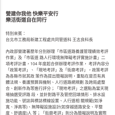
營建你我他 快樂平安行
樂活街道自在同行
特別來賓：
台北市工務局新建工程處共同管道科 王志良科長
內政部營建署歷年分別辦理「市區道路養護管理績效考評
作業」及「市區道 路人行環境無障礙考評實施計畫」二
項考評計畫，104 年度起合併辦理考評作業， 考評內容分
「政策考評」、「現地考評」及「街廓考評」，政策考評
為各縣市就其政 策作為提出簡報說明，重點在是否有具
體法規、養護預算與機制、人行道路網規劃 及跨局處整
合、創新作為等進行評分；「現地考評」之選點為當天現
場抽選受評路 段，並針對路平及管挖回填情形、排水設
施功能、號誌與標誌標線設置、人行道相 關規範(如淨
寬、淨高等)、無障礙設施設計(如穿越道路安全、平整
度、舒適度)人 等；「街廓考評」則分為簡報說明及實際