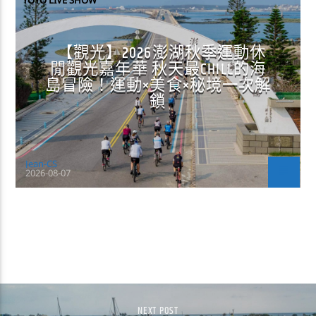
【觀光】2026澎湖秋季運動休
閒觀光嘉年華 秋天最CHILL的海
島冒險！運動×美食×秘境一次解
鎖
Jean-CS
2026-08-07
CONTINUE READING
NEXT POST