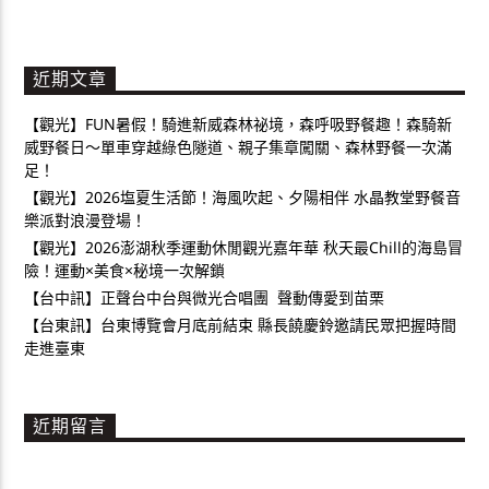
近期文章
【觀光】FUN暑假！騎進新威森林祕境，森呼吸野餐趣！森騎新
威野餐日～單車穿越綠色隧道、親子集章闖關、森林野餐一次滿
足！
【觀光】2026塩夏生活節！海風吹起、夕陽相伴 水晶教堂野餐音
樂派對浪漫登場！
【觀光】2026澎湖秋季運動休閒觀光嘉年華 秋天最Chill的海島冒
險！運動×美食×秘境一次解鎖
【台中訊】正聲台中台與微光合唱團 聲動傳愛到苗栗
【台東訊】台東博覽會月底前結束 縣長饒慶鈴邀請民眾把握時間
走進臺東
近期留言