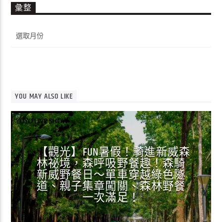
彙整
彙
整
YOU MAY ALSO LIKE
YOYO LIVE SHOW
【觀光】FUN暑假！騎進新威森
林祕境，森呼吸野餐趣！森騎
新威野餐日～單車穿越綠色隧
道、親子集章闖關、森林野餐
一次滿足！