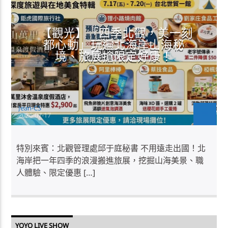
【觀光】「四季北觀，美一刻
都心動」玩遍北海岸山海秘
境、旅展搶限定好康！
Jean-CS
2026-07-17
特別來賓：北觀管理處邱于庭秘書 不用遠走出國！北
海岸把一年四季的浪漫搬進旅展，挖掘山海美景、職
人體驗、限定優惠 […]
YOYO LIVE SHOW