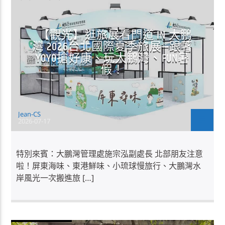
【觀光】逛旅展看門道 IN 大鵬
灣 2026台北國際夏季旅展—跟著
YOYO搶好康、玩大鵬灣、FUN暑
假！
Jean-CS
2026-07-17
特別來賓：大鵬灣管理處施宗泓副處長 北部朋友注意
啦！屏東海味、東港鮮味、小琉球慢旅行、大鵬灣水
岸風光一次搬進旅 […]