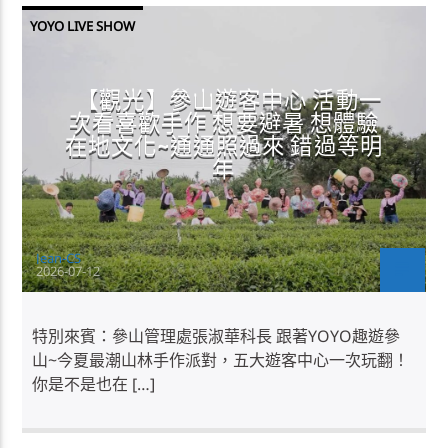
YOYO LIVE SHOW
【觀光】參山遊客中心 活動一
次看喜歡手作 想要避暑 想體驗
在地文化~通通照過來 錯過等明
年
Jean-CS
2026-07-12
特別來賓：參山管理處張淑華科長 跟著YOYO趣遊參
山~今夏最潮山林手作派對，五大遊客中心一次玩翻！
你是不是也在 […]