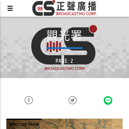
觀光署
X
PAGE: 2
YOYO LIVE SHOW