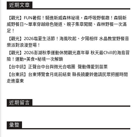
近期文章
【觀光】FUN暑假！騎進新威森林祕境，森呼吸野餐趣！森騎新
威野餐日～單車穿越綠色隧道、親子集章闖關、森林野餐一次滿
足！
【觀光】2026塩夏生活節！海風吹起、夕陽相伴 水晶教堂野餐音
樂派對浪漫登場！
【觀光】2026澎湖秋季運動休閒觀光嘉年華 秋天最Chill的海島冒
險！運動×美食×秘境一次解鎖
【台中訊】正聲台中台與微光合唱團 聲動傳愛到苗栗
【台東訊】台東博覽會月底前結束 縣長饒慶鈴邀請民眾把握時間
走進臺東
近期留言
彙整