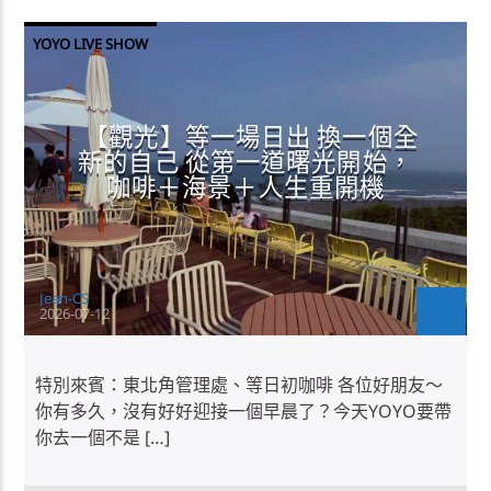
YOYO LIVE SHOW
【觀光】等一場日出 換一個全
新的自己 從第一道曙光開始，
咖啡＋海景＋人生重開機
Jean-CS
2026-07-12
特別來賓：東北角管理處、等日初咖啡 各位好朋友～
你有多久，沒有好好迎接一個早晨了？今天YOYO要帶
你去一個不是 […]