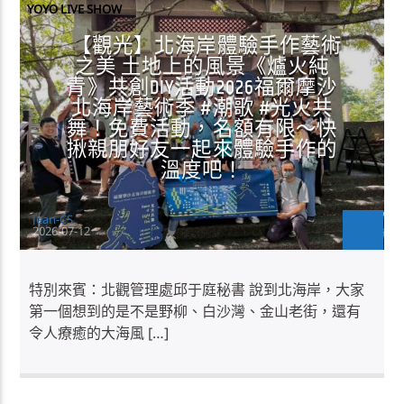
YOYO LIVE SHOW
【觀光】北海岸體驗手作藝術
之美 土地上的風景《爐火純
青》共創DIY活動2026福爾摩沙
北海岸藝術季 #潮歌 #光火共
舞！免費活動，名額有限～快
揪親朋好友一起來體驗手作的
溫度吧！
Jean-CS
2026-07-12
特別來賓：北觀管理處邱于庭秘書 說到北海岸，大家
第一個想到的是不是野柳、白沙灣、金山老街，還有
令人療癒的大海風 […]