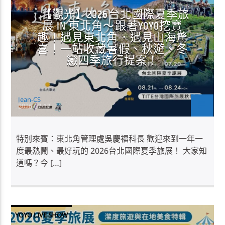
【觀光】2026台北國際夏季旅
展 IN 東北角～跟著YOYO挖寶
趣！遇見東北角．遇見山海驚
喜！一站收藏暑假、秋遊、冬
戀四季旅行提案！
Jean-CS
2026-07-17
特別來賓：東北角管理處吳慶福科長 歡迎來到一年一
度最熱鬧、最好玩的 2026台北國際夏季旅展！ 大家知
道嗎？今 […]
YOYO LIVE SHOW