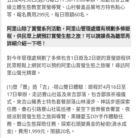
級立體生態教室賞螢導覽、山村餐盒品嘗地方特色點心
等，報名費用299元，每日限額60名。
阿里山除了賞螢系列活動，阿里山管理處還有規劃多條遊
程，供民眾上網預訂賞螢生態之旅！可以請課長為聽眾再
詳細介紹一下吧！
對今年管理處規劃了多條包含1日遊及2日遊的賞螢遊程供
民眾輕鬆上網就可以預約阿里山賞螢生態之旅喔！尋訪阿
里山螢光精靈。
(1)登「豐」造「吉」-塔山雙日體驗：遊程於4月16日至
17日舉辦，走訪豐山社區及來吉部落，包含鄒族祈福儀
式、來吉山豬勇士特色套餐部落山林漫步、神話步道探索
任務、疊石引路豐山社區巡禮、星空下音樂餐食饗宴、夜
遊派對賞螢生態之旅與導覽、黑糖愛玉DIY手作體驗任
務、豐山生態探險任務、探索石頭變黃金的秘密(滴水成
金)，費用1,999元，限額20名。