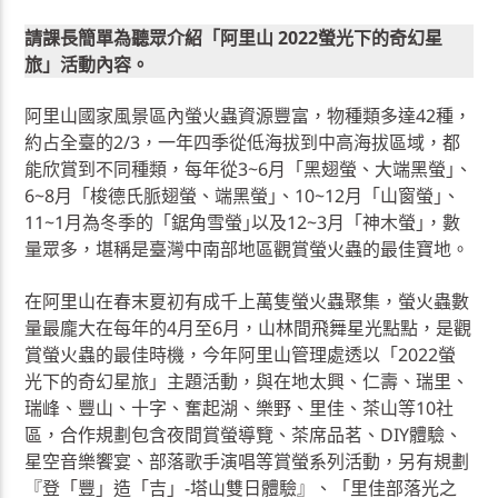
請課長簡單為聽眾介紹「阿里山 2022螢光下的奇幻星
旅」活動內容。
阿里山國家風景區內螢火蟲資源豐富，物種類多達42種，
約占全臺的2/3，一年四季從低海拔到中高海拔區域，都
能欣賞到不同種類，每年從3~6月「黑翅螢、大端黑螢｣、
6~8月「梭德氏脈翅螢、端黑螢｣、10~12月「山窗螢｣、
11~1月為冬季的「鋸角雪螢｣以及12~3月「神木螢｣，數
量眾多，堪稱是臺灣中南部地區觀賞螢火蟲的最佳寶地。
在阿里山在春末夏初有成千上萬隻螢火蟲聚集，螢火蟲數
量最龐大在每年的4月至6月，山林間飛舞星光點點，是觀
賞螢火蟲的最佳時機，今年阿里山管理處透以「2022螢
光下的奇幻星旅」主題活動，與在地太興、仁壽、瑞里、
瑞峰、豐山、十字、奮起湖、樂野、里佳、茶山等10社
區，合作規劃包含夜間賞螢導覽、茶席品茗、DIY體驗、
星空音樂饗宴、部落歌手演唱等賞螢系列活動，另有規劃
『登「豐」造「吉」-塔山雙日體驗』、「里佳部落光之