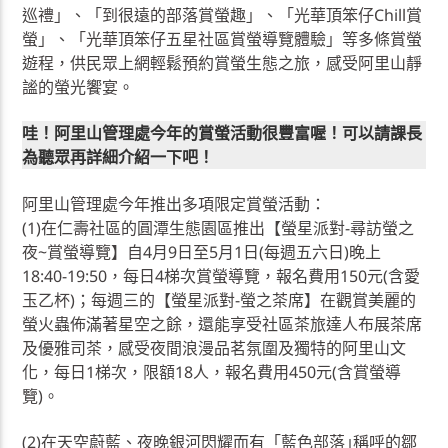
巡禮」、「到很遠的部落賞螢趣」、「光華頂笨仔Chill賞
螢」、「光華頂笨仔五星社區賞螢導覽體驗」等多條賞螢
遊程，供民眾上網輕鬆預約賞螢生態之旅，感受阿里山靜
謐的螢光饗宴。
哇！阿里山管理處今年的賞螢活動很豐富喔！可以請課長
為聽眾再詳細介紹一下吧！
阿里山管理處今年推出多項限定賞螢活動：
(1)在仁壽社區的圓潭生態園區推出【螢星派對-尋訪螢之
夜~賞螢導覽】自4月9日至5月1日(每週五六日)晚上
18:40-19:50，每日4梯次賞螢導覽，報名費用150元(含愛
玉乙杯)；每週三的【螢星派對-螢之茶席】在觀賞美麗的
螢火蟲佈滿著星空之餘，還能享受社區茶旅達人布展茶席
及優雅司茶，感受夜間浪漫品茗氛圍及獨特的阿里山文
化，每日1梯次，限額18人，報名費用450元(含賞螢導
覽)。
(2)在天空蔚藍、夜晚銀河閃耀而有「藍色部落｣稱呼的鄒