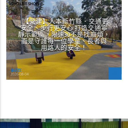
YOYO LIVE SHOW
【營建】人本新竹縣．交通更
安全、步行更安心 打造交通寧
靜示範區，限速30不是找麻煩，
而是守護每一位學童、長者與
用路人的安全！
曾超群
2026-08-04
CONTINUE READING