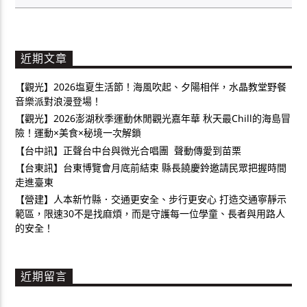
近期文章
【觀光】2026塩夏生活節！海風吹起、夕陽相伴，水晶教堂野餐
音樂派對浪漫登場！
【觀光】2026澎湖秋季運動休閒觀光嘉年華 秋天最Chill的海島冒
險！運動×美食×秘境一次解鎖
【台中訊】正聲台中台與微光合唱團 聲動傳愛到苗栗
【台東訊】台東博覽會月底前結束 縣長饒慶鈴邀請民眾把握時間
走進臺東
【營建】人本新竹縣．交通更安全、步行更安心 打造交通寧靜示
範區，限速30不是找麻煩，而是守護每一位學童、長者與用路人
的安全！
近期留言