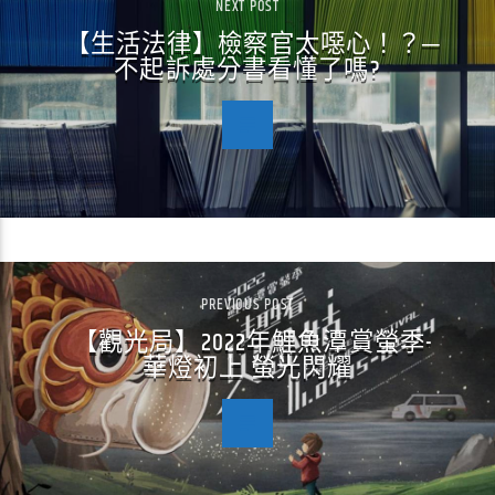
NEXT POST
【生活法律】檢察官太噁心！？─
不起訴處分書看懂了嗎?
PREVIOUS POST
【觀光局】2022年鯉魚潭賞螢季-
華燈初上 螢光閃耀