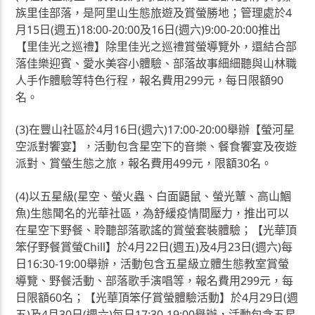
族里佳部落，是阿里山生態旅遊及賞螢勝地；管理處於4
月15日(週五)18:00-20:00及16日(週六)9:00-20:00推出
【里佳光之巡禮】除里佳光之巡禮賞螢導覽外，還結合部
落佳樂迎賓、愛水美容小體驗、部落故事細細聽與山林職
人手作體驗等特色行程，報名費用299元，每日限額90
名。
(3)在豐山社區於4月16日(週六)17:00-20:00舉辦【螢河星
空派對饗宴】，活動包含星空下的音樂、餐食饗宴及夜遊
派對、賞螢生態之旅，報名費用499元，限額30名。
(4)以五星級(星空、螢火蟲、白面鼯鼠、螢光蕈、高山鯝
魚)生態聞名的光華社區，為舒緩疫情間壓力，推出可以
在星空下野餐、聆聽部落歌謠的賞螢套裝體驗；【光華頂
笨仔野餐賞螢Chill】於4月22日(週五)及4月23日(週六)每
日16:30-19:00舉辦，活動包含五星級立體生態教室賞螢
導覽、野餐活動、部落歌手演唱等，報名費用299元，每
日限額60名；【光華頂笨仔賞螢體驗活動】於4月29日(週
五)及4月30日(週六)每日17:30-19:00舉辦，活動包含五星