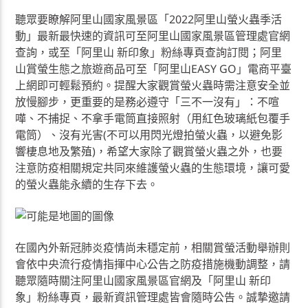
聽眾要瞭解阿里山國家風景區「2022阿里山螢火蟲季活
動」最新最快速的資訊可至阿里山國家風景區管理處官網
查詢，或至「阿里山 新印象」粉絲專頁查詢訂閱；阿里
山賞螢生態之旅遊商品可至「阿里山EASY GO」電商平臺
上網即可輕鬆預約。提醒大家觀賞螢火蟲時需注意安全並
放慢腳步，更重要的是務必遵守「三不一沒有」：不喧
嘩、不捕捉、不拿手電筒直接照射（用紅色玻璃紙包覆手
電筒）、沒有光害(不可以用閃光燈拍螢火蟲，以避免影
響棲息地及繁殖)，希望大家除了觀賞螢火蟲之外，也要
注意防疫相關規定共同來維護螢火蟲的生態環境，讓可愛
的螢火蟲能永續的生存下去。
在國內外新冠肺炎疫情尚未穩定前，相關賞螢活動舉辦則
會依中央流行疫情指揮中心公告之防疫措施機動調整，請
聽眾隨時關注阿里山國家風景區官網及「阿里山 新印
象」粉絲專頁，最新資訊管理處皆會隨時公告。誠摯邀請