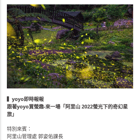
▍yoyo即時報報
跟著yoyo賞螢趣-來一場「阿里山 2022螢光下的奇幻星
旅」
特別來賓：
阿里山管理處 郭姿佑課長