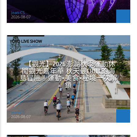
Jean-CS
2026-08-07
YOYO LIVE SHOW
【觀光】2026澎湖秋季運動休
閒觀光嘉年華 秋天最CHILL的海
島冒險！運動×美食×秘境一次解
鎖
Jean-CS
2026-08-07