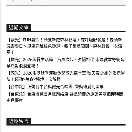
近期文章
【觀光】FUN暑假！騎進新威森林祕境，森呼吸野餐趣！森騎新
威野餐日～單車穿越綠色隧道、親子集章闖關、森林野餐一次滿
足！
【觀光】2026塩夏生活節！海風吹起、夕陽相伴 水晶教堂野餐音
樂派對浪漫登場！
【觀光】2026澎湖秋季運動休閒觀光嘉年華 秋天最Chill的海島冒
險！運動×美食×秘境一次解鎖
【台中訊】正聲台中台與微光合唱團 聲動傳愛到苗栗
【台東訊】台東博覽會月底前結束 縣長饒慶鈴邀請民眾把握時間
走進臺東
近期留言