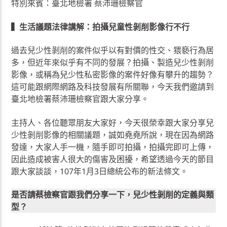
特別來賓：臺北地檢署 蔡沛珊檢察官
▍生活議題法律講解：拍攝兒童性剝削影像行不行
過去兒少性剝削的案件似乎以有對價的性交、猥褻行為居
多，但近年來似乎有不同的發展？拍攝、製造兒少性剝削
影像，或稱為兒少性私密影像的案件好像有攀升的趨勢？
這可能跟網際網路及科技發展有所關聯，今天我們邀請到
臺北地檢署蔡沛珊檢察官跟大家分享。
主持人、各位聽眾朋友大家好，今天很榮幸跟大家分享兒
少性剝削影像的相關議題，誠如堯堯所說，現在因為網路
發達，大家人手一機，隨手即可拍攝，拍攝完即可上傳，
因此造成被害人很大的傷害及困擾，希望透過今天的節目
跟大家談談，107年1月3日總統公布的新法條文。
是否請蔡檢察官跟我們分享一下，兒少性剝削的定義與類
型？