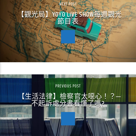
NEXT POST
【觀光局】YOYO LIVE SHOW每週觀光
節目表
PREVIOUS POST
【生活法律】檢察官太噁心！？─
不起訴處分書看懂了嗎?