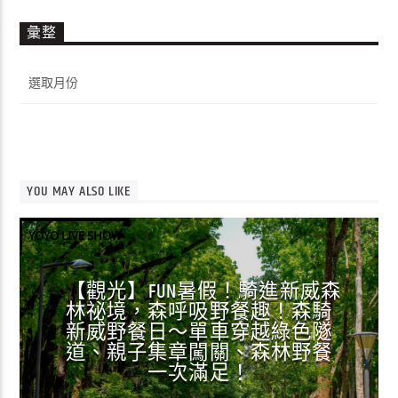
彙整
彙
整
YOU MAY ALSO LIKE
YOYO LIVE SHOW
【觀光】FUN暑假！騎進新威森
林祕境，森呼吸野餐趣！森騎
新威野餐日～單車穿越綠色隧
道、親子集章闖關、森林野餐
一次滿足！