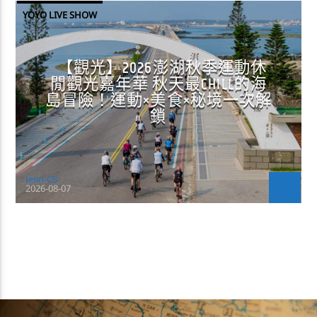
YOYO LIVE SHOW
【觀光】2026澎湖秋季運動休
閒觀光嘉年華 秋天最CHILL的海
島冒險！運動×美食×秘境一次解
鎖
Jean-CS
2026-08-07
CONTINUE READING