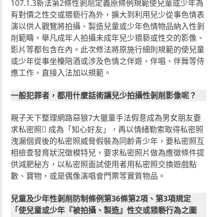
107.1.3新法第2條性剝削定義原條例規範使兒童或少年為
有對價之性交或猥褻行為外，擴大到利用兒少從事色情表
演以供人觀覽將拍攝、製造兒童或少年色情物品納入性剝
削範疇，舉凡成年人拍攝未成年兒少猥褻或性交的影像、
影片等都包含在內。此次修法將原施行細則規範的使兒童
或少年從事坐檯陪酒或涉及色情之伴遊、伴唱、伴舞等侍
應工作，直接入法加以規範。
一般犯罪者，都用什麼話術讓兒少拍攝性剝削影像呢？
親子天下整理網路惡狼7大獵童手法假意成為男女朋友要
求私密照 成為「知心好友」，再以情緒勒索取得私密照
洩漏個資後的私密照威脅假裝為同齡青少年，要私密照互
相檢查發育狀況徵模特兒，要求私密照片做為應徵條件提
供減肥秘方，以私密照面試使用者用私密照交換遊戲點
數、寶物，或是偶像演唱會門票等實質物品。
兒童及少年性剝削防制條例第36條第2項、第3項規定
「使兒童或少年『被拍攝、製造』性交或猥褻行為之圖