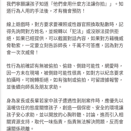
我們寧願讓孩子知道『他們會用什麼方法讓你拍』」。知
道行為人用的手法後，才有機會預防！
線上遊戲時，對方要求要裸照或性器官照換取點數時，記
得先詢問對方姓名，並婉轉以「犯法」或沒辦法提供拒
絕，如果已經提供，可以截圖對話內容，如果對方藉機威
脅勒索，一定要立刻告訴師長，千萬不可答應，因為對方
會一次次威脅！
性行為前確認有無被偷拍、偷錄、側錄可能性，網愛時，
因一方未在現場，被側錄可能性很高，如對方以紀念要求
拍攝時，可婉轉拒絕，如有強制或偷拍，可留證據報警，
並後續向師長及朋友求助。
身為家長或長輩若家中孩子遭遇性剝削案件時，應優先以
溫暖信任的態度關懷孩子，創造一個保密、安全的環境讓
孩子安心求助，並以開放的心胸聆聽、討論，進而引入相
關資源支持，取代一味指責，指責無法解決問題，反而會
讓關係疏離。