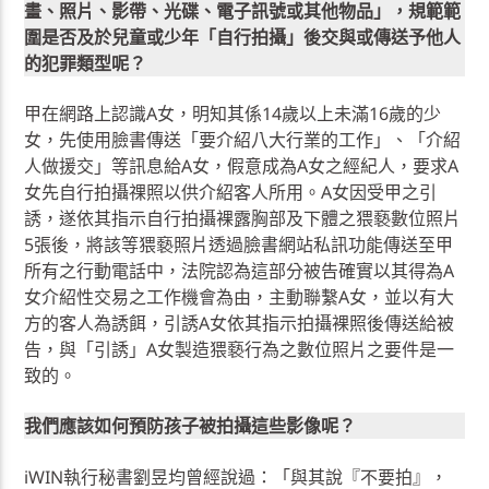
畫、照片、影帶、光碟、電子訊號或其他物品」，規範範
圍是否及於兒童或少年「自行拍攝」後交與或傳送予他人
的犯罪類型呢？
甲在網路上認識A女，明知其係14歲以上未滿16歲的少
女，先使用臉書傳送「要介紹八大行業的工作」、「介紹
人做援交」等訊息給A女，假意成為A女之經紀人，要求A
女先自行拍攝祼照以供介紹客人所用。A女因受甲之引
誘，遂依其指示自行拍攝裸露胸部及下體之猥褻數位照片
5張後，將該等猥褻照片透過臉書網站私訊功能傳送至甲
所有之行動電話中，法院認為這部分被告確實以其得為A
女介紹性交易之工作機會為由，主動聯繫A女，並以有大
方的客人為誘餌，引誘A女依其指示拍攝裸照後傳送給被
告，與「引誘」A女製造猥褻行為之數位照片之要件是一
致的。
我們應該如何預防孩子被拍攝這些影像呢？
iWIN執行秘書劉昱均曾經說過：「與其說『不要拍』，