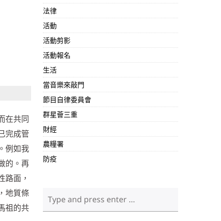
法律
活動
活動剪影
活動報名
生活
當音樂來敲門
節目自律委員會
群星薈三重
而在共同
財經
已完成管
農糧署
。例如我
防疫
做的。再
性路面，
，地質條
馬祖的共