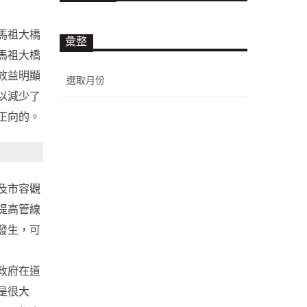
馬祖大橋
彙整
馬祖大橋
彙
效益明顯
整
以減少了
正向的。
及市容觀
提高管線
發生，可
政府在道
是很大