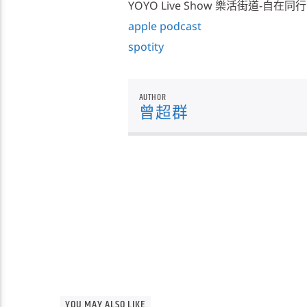
YOYO Live Show 樂活街道-自在同行
apple podcast
spotity
AUTHOR
曾超群
YOU MAY ALSO LIKE