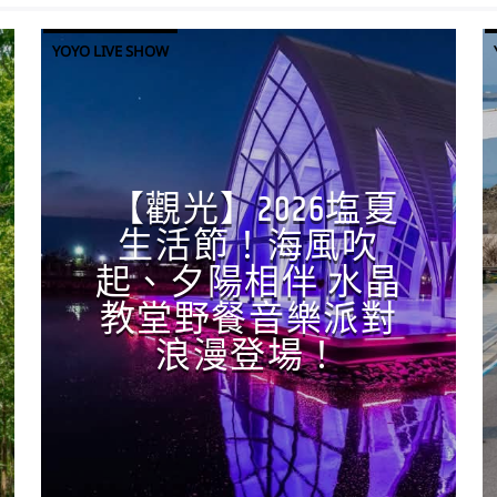
YOYO LIVE SHOW
【觀光】2026塩夏
生活節！海風吹
起、夕陽相伴 水晶
教堂野餐音樂派對
浪漫登場！