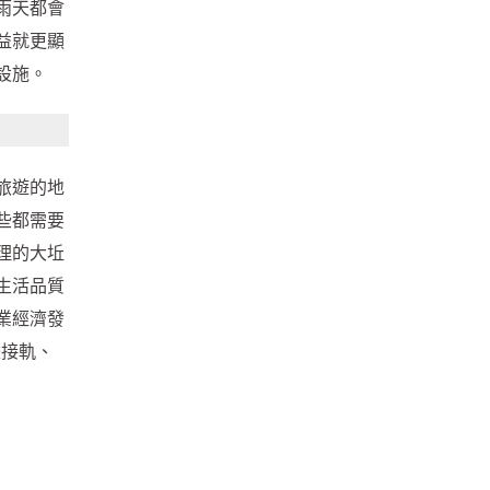
雨天都會
益就更顯
設施。
旅遊的地
些都需要
理的大坵
生活品質
業經濟發
際接軌、