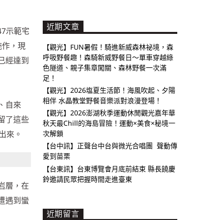
近期文章
47示範宅
施作，現
【觀光】FUN暑假！騎進新威森林祕境，森
呼吸野餐趣！森騎新威野餐日～單車穿越綠
已經達到
色隧道、親子集章闖關、森林野餐一次滿
足！
【觀光】2026塩夏生活節！海風吹起、夕陽
相伴 水晶教堂野餐音樂派對浪漫登場！
、自來
【觀光】2026澎湖秋季運動休閒觀光嘉年華
留了這些
秋天最Chill的海島冒險！運動×美食×秘境一
出來。
次解鎖
【台中訊】正聲台中台與微光合唱團 聲動傳
愛到苗栗
【台東訊】台東博覽會月底前結束 縣長饒慶
鈴邀請民眾把握時間走進臺東
岩層，在
遭遇到蠻
近期留言