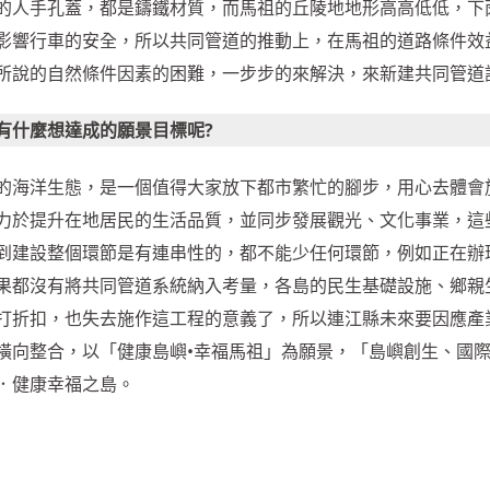
的人手孔蓋，都是鑄鐵材質，而馬祖的丘陵地地形高高低低，下
影響行車的安全，所以共同管道的推動上，在馬祖的道路條件效
所說的自然條件因素的困難，一步步的來解決，來新建共同管道
有什麼想達成的願景目標呢?
的海洋生態，是一個值得大家放下都市繁忙的腳步，用心去體會
力於提升在地居民的生活品質，並同步發展觀光、文化事業，這
到建設整個環節是有連串性的，都不能少任何環節，例如正在辦
果都沒有將共同管道系統納入考量，各島的民生基礎設施、鄉親
打折扣，也失去施作這工程的意義了，所以連江縣未來要因應產
橫向整合，以「健康島嶼•幸福馬祖」為願景，「島嶼創生、國
．健康幸福之島。