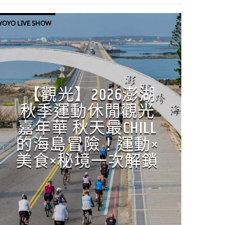
YOYO LIVE SHOW
【觀光】2026澎湖
秋季運動休閒觀光
嘉年華 秋天最CHILL
的海島冒險！運動×
美食×秘境一次解鎖