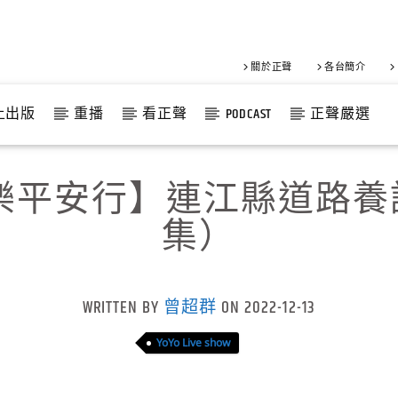
關於正聲
各台簡介
上出版
重播
看正聲
PODCAST
正聲嚴選
樂平安行】連江縣道路
集）
WRITTEN BY
曾超群
ON 2022-12-13
YoYo Live show