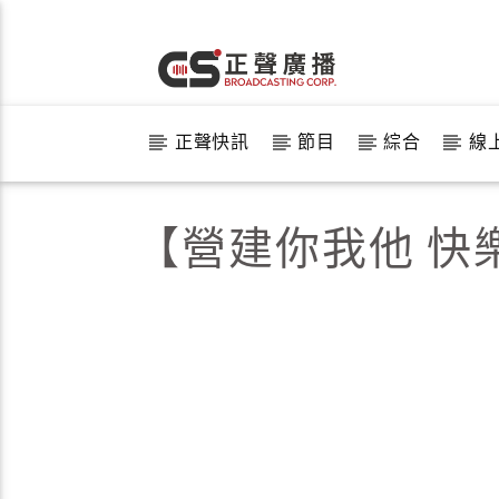
正聲快訊
節目
綜合
線
【營建你我他 快