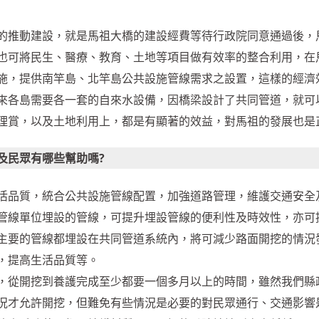
的推動建設，就是馬祖大橋的建設經費等待行政院同意通過後，
也可將民生、醫療、教育、土地等項目做有效率的整合利用，在
施，提供南竿島、北竿島公共設施管線需求之設置，這樣的經濟
來各島需要各一套的自來水設備，因橋梁設計了共同管道，就可
理賞，以及土地利用上，都是有顯著的效益，對馬祖的發展也是
及民眾有哪些幫助嗎?
活品質，統合公共設施管線配置，加強道路管理，維護交通安全
管線單位埋設的管線，可提升埋設管線的便利性及時效性，亦可
主要的管線都埋設在共同管道系統內，將可減少路面開挖的情況
，提高生活品質等。
，從開挖到養護完成至少都要一個多月以上的時間，雖然我們縣
況才允許開挖，但難免有些情況是必要的對民眾通行、交通影響