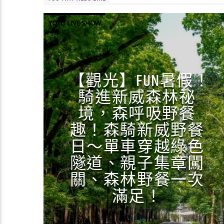
YOYO LIVE SHOW
【觀光】FUN暑假！
騎進新威森林祕
境，森呼吸野餐
趣！森騎新威野餐
日～單車穿越綠色
隧道、親子集章闖
關、森林野餐一次
滿足！