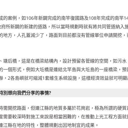
的案例，如106年新闢完成的南竿復國路及108年完成的南竿1
政府所新闢的新建的道路，所以當時規劃時就有將共同管道納入
的地方，人孔蓋減少了，路面到目前都沒有管線單位申請開挖，
、塘后橋，這是在橋梁結構內，設計預留各管線的空間，如污水
的一個形式，例如大坵橋是連結北竿島與大坵島的一座橋梁，預
聯，2各島嶼就可縮減1套維生系統設施，這樣經濟效益就可明顯
特別想向我們分享的事情?
時需開挖路面，但連江縣的地質多屬於花崗岩，極為所謂的硬質
度需要較深時對施工來說是相當困難的，在推動上光工程方面就
連江縣在地的特性，整體規劃出因地制宜的成果。