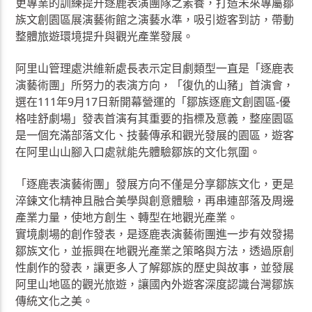
更專業的訓練提升逐鹿表演團隊之素養，打造未來專屬鄒
族文創園區展演藝術館之演藝水準，吸引遊客到訪，帶動
整體旅遊環境提升與觀光產業發展。
阿里山管理處洪維新處長表示定目劇類型一直是「逐鹿表
演藝術團」所努力的表演方向，「復仇的山豬」首演會，
選在111年9月17日新開幕營運的「鄒族逐鹿文創園區-優
格哇舒劇場」發表首演有其重要的指標及意義，整座園區
是一個充滿部落文化、技藝傳承和觀光發展的園區，遊客
在阿里山山腳入口處就能先體驗鄒族的文化氛圍。
「逐鹿表演藝術團」發展方向不僅是分享鄒族文化，更是
淬鍊文化精神且融合美學與創意體驗，再串連部落及周邊
產業力量，使地方創生、轉型在地觀光產業。
實境劇場的創作發表，是逐鹿表演藝術團進一步有效發揚
鄒族文化，並振興在地觀光產業之策略與方法，透過原創
性劇作的發表，讓更多人了解鄒族的歷史與故事，並發展
阿里山地區的觀光旅遊，讓國內外遊客深度認識台灣鄒族
傳統文化之美。