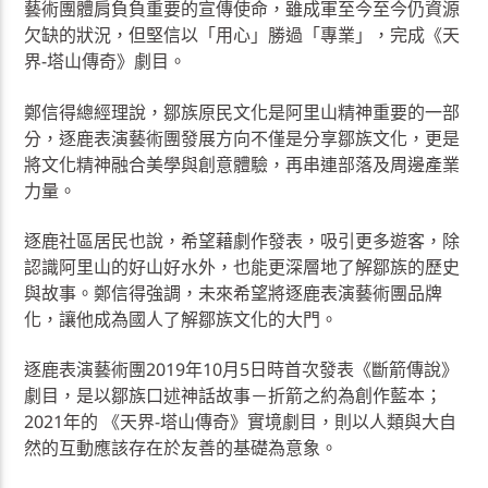
藝術團體肩負負重要的宣傳使命，雖成軍至今至今仍資源
欠缺的狀況，但堅信以「用心」勝過「專業」，完成《天
界-塔山傳奇》劇目。
鄭信得總經理說，鄒族原民文化是阿里山精神重要的一部
分，逐鹿表演藝術團發展方向不僅是分享鄒族文化，更是
將文化精神融合美學與創意體驗，再串連部落及周邊產業
力量。
逐鹿社區居民也說，希望藉劇作發表，吸引更多遊客，除
認識阿里山的好山好水外，也能更深層地了解鄒族的歷史
與故事。鄭信得強調，未來希望將逐鹿表演藝術團品牌
化，讓他成為國人了解鄒族文化的大門。
逐鹿表演藝術團2019年10月5日時首次發表《斷箭傳說》
劇目，是以鄒族口述神話故事－折箭之約為創作藍本；
2021年的 《天界-塔山傳奇》實境劇目，則以人類與大自
然的互動應該存在於友善的基礎為意象。