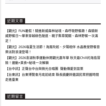
近期文章
【觀光】FUN暑假！騎進新威森林祕境，森呼吸野餐趣！森騎新
威野餐日～單車穿越綠色隧道、親子集章闖關、森林野餐一次滿
足！
【觀光】2026塩夏生活節！海風吹起、夕陽相伴 水晶教堂野餐音
樂派對浪漫登場！
【觀光】2026澎湖秋季運動休閒觀光嘉年華 秋天最Chill的海島冒
險！運動×美食×秘境一次解鎖
【台中訊】正聲台中台與微光合唱團 聲動傳愛到苗栗
【台東訊】台東博覽會月底前結束 縣長饒慶鈴邀請民眾把握時間
走進臺東
近期留言