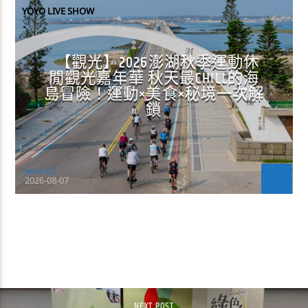
YOYO LIVE SHOW
【觀光】2026澎湖秋季運動休
閒觀光嘉年華 秋天最CHILL的海
島冒險！運動×美食×秘境一次解
鎖
Jean-CS
2026-08-07
CONTINUE READING
NEXT POST