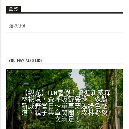
彙整
彙
整
YOU MAY ALSO LIKE
YOYO LIVE SHOW
【觀光】FUN暑假！騎進新威森
林祕境，森呼吸野餐趣！森騎
新威野餐日～單車穿越綠色隧
道、親子集章闖關、森林野餐
一次滿足！