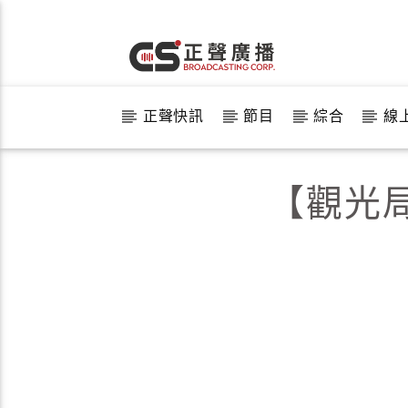
正聲快訊
節目
綜合
線
【觀光局】