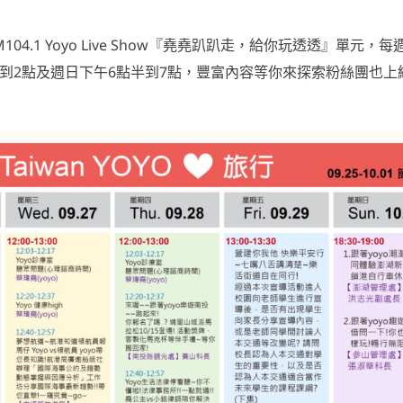
4.1 Yoyo Live Show『堯堯趴趴走，給你玩透透』單元，
點到2點及週日下午6點半到7點，豐富內容等你來探索粉絲團也上