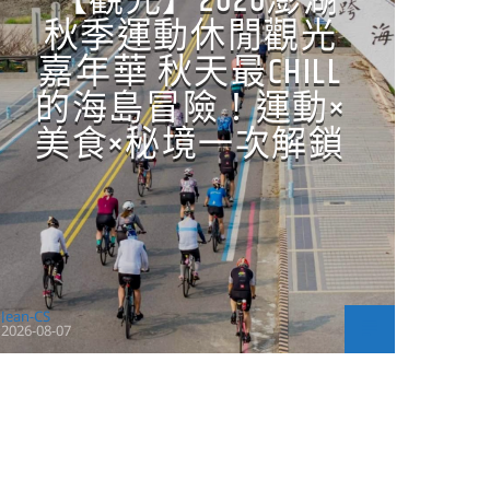
【觀光】2026澎湖
秋季運動休閒觀光
嘉年華 秋天最CHILL
的海島冒險！運動×
美食×秘境一次解鎖
Jean-CS
2026-08-07