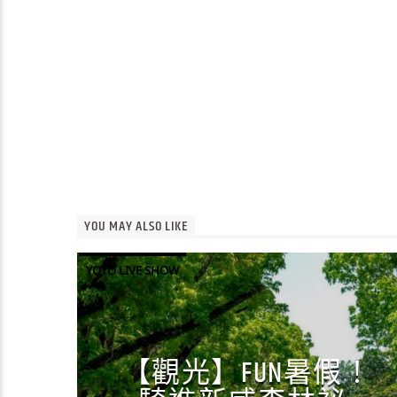
YOU MAY ALSO LIKE
YOYO LIVE SHOW
【觀光】FUN暑假！