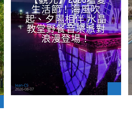
【觀光】2026塩夏
生活節！海風吹
起、夕陽相伴 水晶
教堂野餐音樂派對
浪漫登場！
Jean-CS
2026-08-07