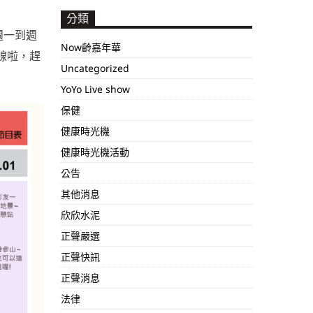
分類
每週一到週
Now齡嘉年華
線啦，趕
Uncategorized
YoYo Live show
保健
健康時光機
健康時光機活動
公告
其他消息
欣欣水泥
正聲嚴選
正聲快訊
正聲消息
法律