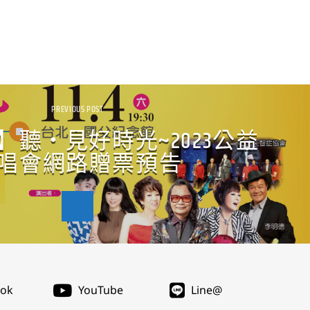
PREVIOUS POST
】聽‧見好時光~2023公益
唱會網路贈票預告
ook
YouTube
Line@