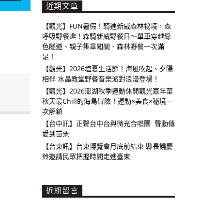
近期文章
【觀光】FUN暑假！騎進新威森林祕境，森
呼吸野餐趣！森騎新威野餐日～單車穿越綠
色隧道、親子集章闖關、森林野餐一次滿
足！
【觀光】2026塩夏生活節！海風吹起、夕陽
相伴 水晶教堂野餐音樂派對浪漫登場！
【觀光】2026澎湖秋季運動休閒觀光嘉年華
秋天最Chill的海島冒險！運動×美食×秘境一
次解鎖
【台中訊】正聲台中台與微光合唱團 聲動傳
愛到苗栗
【台東訊】台東博覽會月底前結束 縣長饒慶
鈴邀請民眾把握時間走進臺東
近期留言