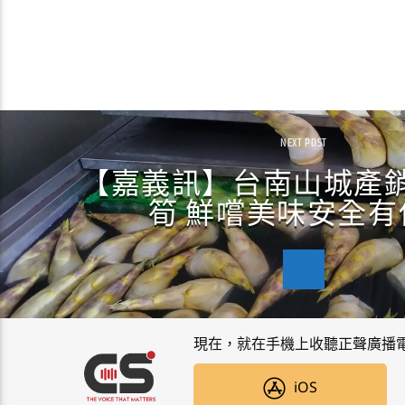
NEXT POST
【嘉義訊】台南山城產
筍 鮮嚐美味安全有
現在，就在手機上收聽正聲廣播
iOS