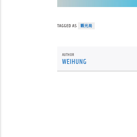
TAGGED AS
觀光局
AUTHOR
WEIHUNG