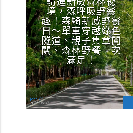
騎進新威森林祕
境，森呼吸野餐
趣！森騎新威野餐
日～單車穿越綠色
隧道、親子集章闖
關、森林野餐一次
滿足！
Jean-CS
2026-08-07