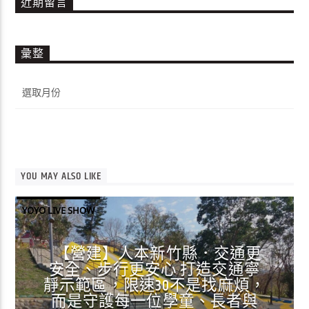
近期留言
彙整
彙
整
YOU MAY ALSO LIKE
YOYO LIVE SHOW
【營建】人本新竹縣．交通更
安全、步行更安心 打造交通寧
靜示範區，限速30不是找麻煩，
而是守護每一位學童、長者與