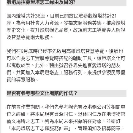
航港局招募燈塔志工緣由及目的?
國內燈塔共計36座，目前已開放民眾參觀燈塔共計21
座，為善用社會人力資源，發揚志願服務美德，推廣燈塔
歷史文化，提升燈塔觀光品質，故規劃志工導覽專人解說
及智慧導覽兩大服務。
我們在9月底時已經率先啟用高雄燈塔智慧導覽，後續也
可以作為志工實體導覽時搭配的輔助工具，讓燈塔文化可
以寓教於樂。此外，藉由號召各界先進喜愛燈塔的朋友
們，共同加入本局燈塔志工服務行列，來提供參觀民眾優
質的導覽服務。
是否有參考哪些文化場館的作法？
在前置作業期間，我們先參考觀光署及港務公司等相關單
位之經驗，將本局現有資深同仁、退休同仁及在地博物館
藝文場所之志工，列為本局未來招募潛在對象，並研訂
「本局燈塔志工志願服務計畫」、管理須知及招募簡章，