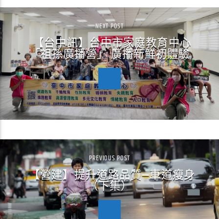
NEXT POST
【台中訊】台中市家庭教育中心
「祖孫廣播營」 廣播新鮮初體驗
PREVIOUS POST
【營建】提升道路品質—車道瘦身
（下集）