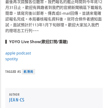
最後再次提醒各位聽眾，我們報名的截止時間到今年底12
月31日止，歡迎有興趣者到我們的官網新聞稿區下載報名
簡章，填寫完後以郵寄、傳真或E-mail回傳，並請來電確
認報名完成。本局審核報名資料後，就符合條件者通知面
試，面試預計於113年1月下旬辦理。歡迎大家加入我們
的燈塔志工行列~~~
▍
YOYO Live Show(歡迎訂閱/重聽)
apple podcast
spotity
TAGGED AS
航港局
AUTHOR
JEAN-CS