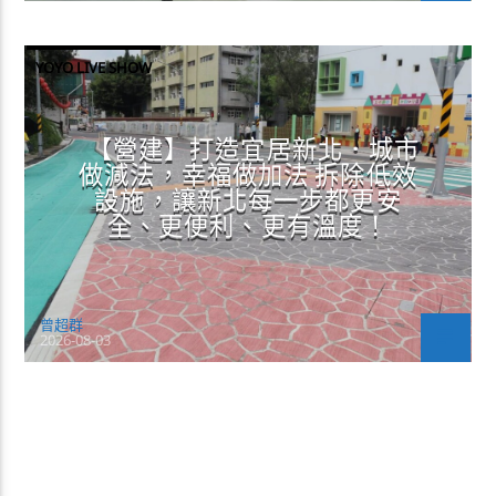
YOYO LIVE SHOW
【營建】打造宜居新北．城市
做減法，幸福做加法 拆除低效
設施，讓新北每一步都更安
全、更便利、更有溫度！
曾超群
2026-08-03
CONTINUE READING