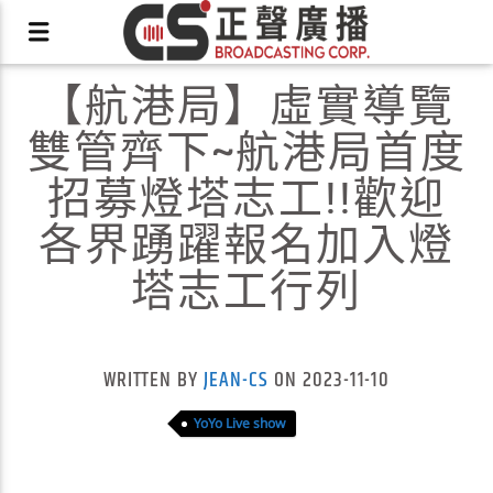
【航港局】虛實導覽
雙管齊下~航港局首度
招募燈塔志工!!歡迎
各界踴躍報名加入燈
X
塔志工行列
WRITTEN BY
JEAN-CS
ON 2023-11-10
YoYo Live show