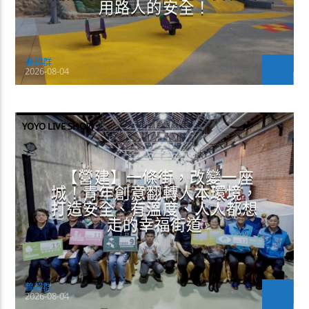
用路人的安全！
曾超群
2026-08-04
YOYO LIVE SHOW
【營建】一條街，改變一座
城！青年創意翻轉人本環境，
打造安全、有溫度、人人都想
走的幸福街道
曾超群
2026-08-04