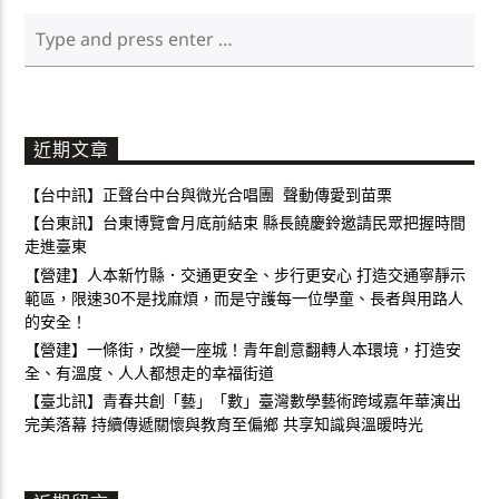
近期文章
【台中訊】正聲台中台與微光合唱團 聲動傳愛到苗栗
【台東訊】台東博覽會月底前結束 縣長饒慶鈴邀請民眾把握時間
走進臺東
【營建】人本新竹縣．交通更安全、步行更安心 打造交通寧靜示
範區，限速30不是找麻煩，而是守護每一位學童、長者與用路人
的安全！
【營建】一條街，改變一座城！青年創意翻轉人本環境，打造安
全、有溫度、人人都想走的幸福街道
【臺北訊】青春共創「藝」「數」臺灣數學藝術跨域嘉年華演出
完美落幕 持續傳遞關懷與教育至偏鄉 共享知識與溫暖時光