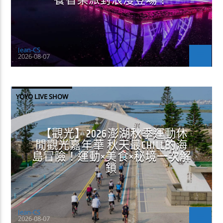
餐音樂派對浪漫登場！
Jean-CS
2026-08-07
YOYO LIVE SHOW
【觀光】2026澎湖秋季運動休
閒觀光嘉年華 秋天最CHILL的海
島冒險！運動×美食×秘境一次解
鎖
Jean-CS
2026-08-07