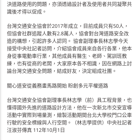
決道路使用的問題，亦須透過設計者及使用者共同凝聚共
識後才得以促成。
台灣交通安全協會於2017年成立，目前成員只有50人，
但協會社群追蹤人數有2.8萬人，協會對台灣道路安全改
造的構想，引起許多人認同。 協會副理事長林志學今天
接受中央社記者訪問，介紹協會成員來自各行各業，他本
身從事電動車行業，其他成員有醫生、老師、駕訓班教
練，也有從商的老闆，大家原本各不相識，因在網路上討
論台灣交通安全問題，結成好友，決定組成社團。
關心道安從義務畫馬路開始 盼創多元平權道路
台灣交通安全協會副理事長林志學（前）具工程背景，也
懂得國外先進的道路設計方法，他在一次新北市交安宣導
活動中實際到場量測，繪製活動期間台北大學校門口公車
行駛的安全標線與人行空間。（林志學提供）中央社記者
汪淑芬傳真 112年10月1日