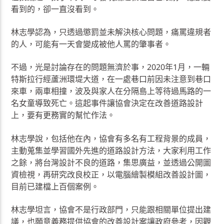
看到的，卻一直沒看到。
林志學認為，只透過懲罰並未解決核心問題，痛罵違規者
的人，可能有一天會變成被他人罵的肇事者。
不過，光是討論存在的問題無濟於事，2020年1月，一輛
特斯拉行經蘆洲環堤大道，在一處巷口前因未注意到巷口
來車，兩車相撞，波及與家人在分隔島上等待過馬路的一
名女童導致死亡。這起事件讓協會決定在改善道路設計
上，要有更務實的幫忙作法。
林志學說，包括他在內，協會有多名有工程背景的成員，
主動蒐集並學習國外先進的道路設計方法，大家利用工作
之餘，將台灣設計不良的道路，集思廣益，並透過公開圖
資檢視，再研究改良校正，以電腦繪製模組改善設計圖，
目前已建檔上百個案例。
林志學坦言，協會不是行政部門，只能跟相關單位提出建
議，也願意義務提供協會的改善設計案讓政府參考，因觀