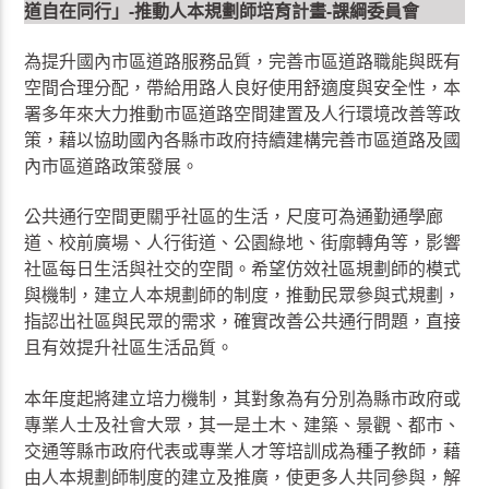
道自在同行」-推動人本規劃師培育計畫-課綱委員會
為提升國內市區道路服務品質，完善市區道路職能與既有
空間合理分配，帶給用路人良好使用舒適度與安全性，本
署多年來大力推動市區道路空間建置及人行環境改善等政
策，藉以協助國內各縣市政府持續建構完善市區道路及國
內市區道路政策發展。
公共通行空間更關乎社區的生活，尺度可為通勤通學廊
道、校前廣場、人行街道、公園綠地、街廓轉角等，影響
社區每日生活與社交的空間。希望仿效社區規劃師的模式
與機制，建立人本規劃師的制度，推動民眾參與式規劃，
指認出社區與民眾的需求，確實改善公共通行問題，直接
且有效提升社區生活品質。
本年度起將建立培力機制，其對象為有分別為縣市政府或
專業人士及社會大眾，其一是土木、建築、景觀、都市、
交通等縣市政府代表或專業人才等培訓成為種子教師，藉
由人本規劃師制度的建立及推廣，使更多人共同參與，解