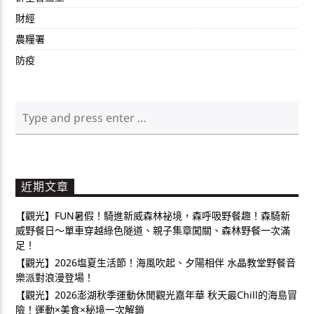
財經
農糧署
防疫
近期文章
【觀光】FUN暑假！騎進新威森林祕境，森呼吸野餐趣！森騎新
威野餐日～單車穿越綠色隧道、親子集章闖關、森林野餐一次滿
足！
【觀光】2026塩夏生活節！海風吹起、夕陽相伴 水晶教堂野餐音
樂派對浪漫登場！
【觀光】2026澎湖秋季運動休閒觀光嘉年華 秋天最Chill的海島冒
險！運動×美食×秘境一次解鎖