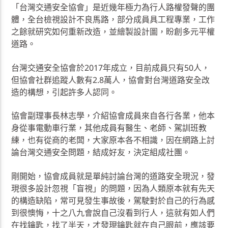
「台灣交通安全協會」是近幾年極力為行人路權發聲的團
體，全台檢視設計不良馬路，部分成員具工程專業，工作
之餘就研究如何重新改造，並繪製設計圖，盼創多元平權
道路。
台灣交通安全協會於2017年成立，目前成員只有50人，
但協會社群追蹤人數有2.8萬人，協會對台灣道路安全改
造的構想，引起許多人認同。
協會副理事長林志學，介紹協會成員來自各行各業，他本
身從事電動車行業，其他成員有醫生、老師、駕訓班教
練，也有從商的老闆，大家原本各不相識，因在網路上討
論台灣交通安全問題，結成好友，決定組成社團。
剛開始，協會成員就是單純討論台灣的道路安全現況，發
現很多設計忽視「盲視」的問題，因為人類原本就有先天
的構造缺陷，常可見發生事故後，駕駛對於自己的行為感
到很懊悔，十之八九會說自己沒看到行人，這就有如人們
在找鑰匙，找了半天，才發現鑰匙就在自己眼前，應該要