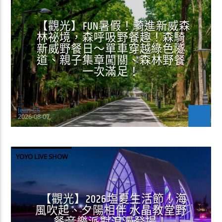
【觀光】FUN暑假！騎進新威森
林祕境，森呼吸野餐趣！森騎
新威野餐日～單車穿越綠色隧
道、親子集章闖關、森林野餐
一次滿足！
Jean-CS
2026-08-07
YOYO LIVE SHOW
【觀光】2026塩夏生活節！海
風吹起、夕陽相伴 水晶教堂野