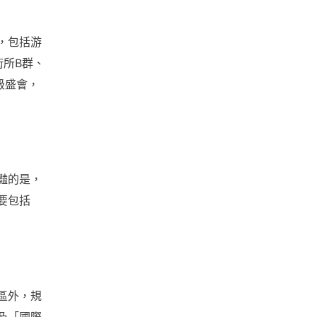
，包括游
術所B群、
級盛會，
豔的是，
要包括
區外，規