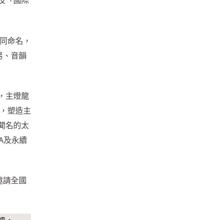
及「國際
共同命名，
易、音韻
，主燈龍
籠，塑造主
聞名的太
A及永續
邀請全國