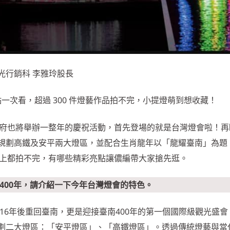
光行銷科 李雅玲股長
一次看，超過 300 件燈藝作品拍不完，小提燈萌到想收藏！
南政府也將舉辦一整年的慶祝活動，首先登場的就是台灣燈會啦！再睽
規劃高鐵及安平兩大燈區，並配合生肖龍年以「龍耀臺南」為題
個晚上都拍不完，有哪些精彩亮點讓儂編帶大家搶先逛。
南400年，請介紹一下今年台灣燈會的特色。
，睽違16年後重回臺南，更是迎接臺南400年的第一個國際級觀光盛
劃二大燈區：「安平燈區」、「高鐵燈區」。透過傳統燈藝與當