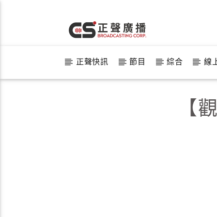
正聲快訊
節目
綜合
線
【觀