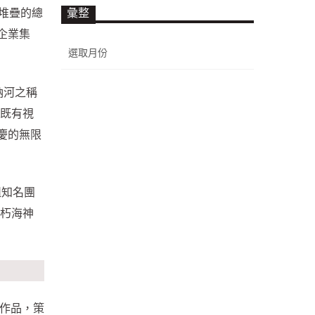
堆疊的總
彙整
企業集
彙
整
納河之稱
，既有視
慶的無限
組知名團
不朽海神
藝作品，策