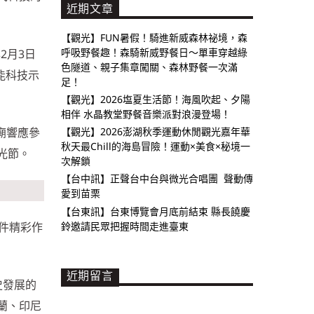
近期文章
【觀光】FUN暑假！騎進新威森林祕境，森
呼吸野餐趣！森騎新威野餐日～單車穿越綠
2月3日
色隧道、親子集章闖關、森林野餐一次滿
能科技示
足！
【觀光】2026塩夏生活節！海風吹起、夕陽
相伴 水晶教堂野餐音樂派對浪漫登場！
廟響應參
【觀光】2026澎湖秋季運動休閒觀光嘉年華
秋天最Chill的海島冒險！運動×美食×秘境一
光節。
次解鎖
【台中訊】正聲台中台與微光合唱團 聲動傳
愛到苗栗
【台東訊】台東博覽會月底前結束 縣長饒慶
鈴邀請民眾把握時間走進臺東
0件精彩作
近期留言
史發展的
蘭、印尼