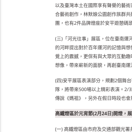
以及臺灣本土在國際享有聲譽的藝術
合藝術創作，林默娘公園創作族群共
團，也有2件品牌燈座於安平遊憩碼
(三)「河光往事」展區，位在臺南
的河畔提出對於百年運河的記憶與想像
覺上的震撼，更保有與大眾的互動趣
想像，帶來嶄新的面貌，再創臺南運
(四)安平展區表演部分，規劃2個舞
隊，將帶來500場以上精彩表演。2
傳說《媽祖》，另外在假日時段也會
高鐵燈區於元宵節(2月24日)開燈
(一) 高鐵燈區由市府及交通部觀光