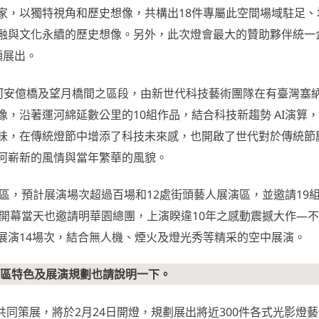
家，以獨特視角和歷史想像，共構出18件專屬此空間場域駐足、
融與文化永續的歷史想像。另外，此次燈會最大的贊助夥伴統一
頭展出。
運河安億橋及望月橋間之區段，由新世代科技藝術團隊在有臺灣塞
，沿著運河綿延數公里的10組作品，結合科技新趨勢 AI演算
味，在傳統燈節中增添了科技未來感，也開啟了世代對於傳統節
河嶄新的風情與當年繁華的風貌。
台區，預計展演場次超過百場和12處街頭藝人展演區，並邀請19
/3開幕當天也邀請明華園總團，上演睽違10年之感動震撼大作—
展演14場次，結合無人機、煙火及燈光秀等精采的空中展演。
，展區特色及展演規劃也請說明一下。
署共同策展，將於2月24日開燈，規劃展出將近300件各式光影燈