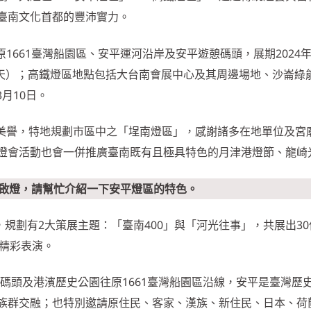
臺南文化首都的豐沛實力。
原1661臺灣船園區、安平運河沿岸及安平遊憩碼頭，展期2024年
一天）；高鐵燈區地點包括大台南會展中心及其周邊場地、沙崙綠
3月10日。
的美譽，特地規劃市區中之「埕南燈區」，感謝諸多在地單位及宮
燈會活動也會一併推廣臺南既有且極具特色的月津港燈節、龍崎
先啟燈，請幫忙介紹一下安平燈區的特色。
展，規劃有2大策展主題：「臺南400」與「河光往事」，共展出3
場精彩表演。
遊憩碼頭及港濱歷史公園往原1661臺灣船園區沿線，安平是臺灣歷
族群交融；也特別邀請原住民、客家、漢族、新住民、日本、荷