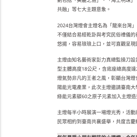
劃包括「美麗之島」、「海上明珠」
共融」等七大主題意象。
2024台灣燈會主燈名為「龍來台
不僅結合易經乾卦與考究民俗禮儀的
悠揚，容易琅琅上口，並可直觀呈現
主燈由知名藝術家彭力真總監操刀設
型主體高度18公尺，含底座總高度
燈氣勢非凡的王者之風，彰顯台灣燈
陽能光電產業，此次主燈邀請臺南大
綠能元素碳60之原子元素加入主燈
主燈每半小時展演一場燈光秀，活動
民眾相約到臺南共襄盛舉，共度吉慶