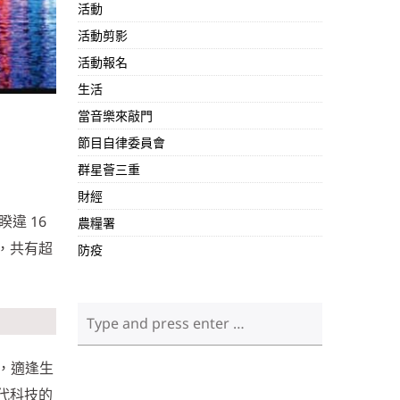
活動
活動剪影
活動報名
生活
當音樂來敲門
節目自律委員會
群星薈三重
財經
違 16
農糧署
，共有超
防疫
會，適逢生
代科技的