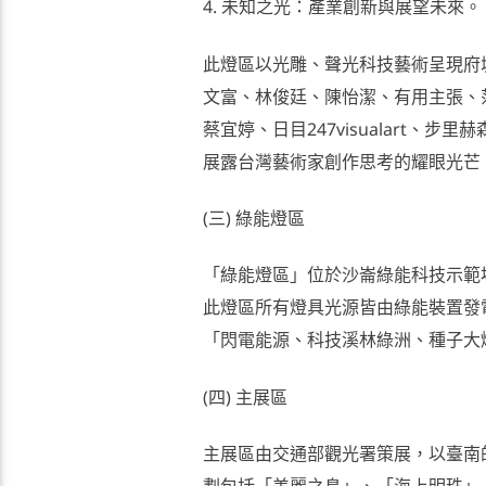
4. 未知之光：產業創新與展望未來。
此燈區以光雕、聲光科技藝術呈現府
文富、林俊廷、陳怡潔、有用主張、
蔡宜婷、日目247visualart
展露台灣藝術家創作思考的耀眼光芒
(三) 綠能燈區
「綠能燈區」位於沙崙綠能科技示範
此燈區所有燈具光源皆由綠能裝置發
「閃電能源、科技溪林綠洲、種子大
(四) 主展區
主展區由交通部觀光署策展，以臺南