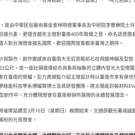
、「一定成功」、「台灣軌跡」、「圳沃嘉南」、「時光迴廊」
灣」，是由中華民俗藝術基金會林明德董事長及中研院李豐楙院士
祝禱元素，更隱含龍年主燈對臺南400年致敬之意，命名語意簡
國人對台灣燈會揚名國際，歡迎國際旅客都來臺灣之期待。
計與製作，創作靈感來自臺南大天后宮殿前石柱飛龍神韻及型態
達22公尺，是一座壯碩雄偉結合具象與抽象的立體內發光大型燈
會在臺南的榮耀。彭力真總監介紹主燈設計時以臺南市享有舉世
學綠能科技學系傅耀賢博士及其研發團隊，將太陽能封裝材料EV
造型創作中，充分體現燈會在臺南舉辦所展現的永續發展理念。
將璀璨延續至3月10日（星期日）晚間結束，交通部觀光署竭誠
繽紛的元宵燈會。