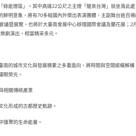
「綠能燈區」。其中高達22公尺之主燈「龍來台灣」就坐落此處
的鮮明意象，將有70多組國內外傑出表演團體，主副舞台逾百場
會議暨展覽，也將於大臺南會展中心辦理國際會議及蘭花展；2月
仔音樂劇演出，相當精采多元。
臺南的城市文化與發展積累之多重面向，將時間與空間縱橫解構
耀眼榮光。
勢與相關傳統產業
活文化形成的古都歷史軌跡。
市中匯聚的生命能量。