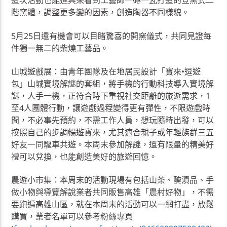
這次活動也能進具來看到工藝師一磚一瓦打造的登窯式二
階窯體，調整更多變的因素，創造陶器不同樣貌。
5月25日還有機會可以目睹驚喜的開窯儀式，共同見證每
件獨一無二的柴燒工藝品。
山城遊戲展：由青年團隊及在地居民設計「寶來•逗遊
包」山城實境解謎的套組，將手機的行動科技導入實境解
謎，人手一機，正符合時下重視社交距離的旅遊需求，1
至4人團體行動，讓遊戲過程變得更有彈性，不限遊戲時
間，不必事先預約，不需工作人員，想玩隨時出發，可以
按照自己的步調暢遊寶來，尤其適合親子或年輕族群三五
好友一同驅車共遊。本周末參加解謎，還有限量的精美好
禮可以兌換，也能創造美好的旅遊回憶。
農遊小市集：本周末的活動現場有包括山茶、醃漬品、手
做小物與導覽解說業者共同販售高雄「農村好物」，不需
要跑遍高雄山區，就在本周末的活動可以一網打盡，放鬆
購買，業者名單可以參考粉絲專頁