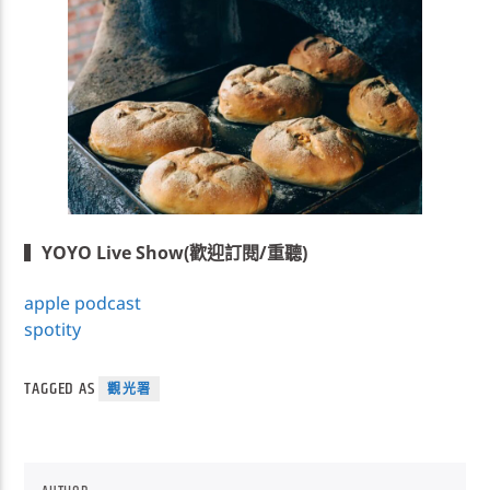
▍
YOYO Live Show(歡迎訂閱/重聽)
apple podcast
spotity
TAGGED AS
觀光署