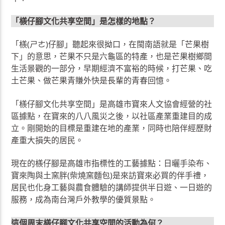
「檨仔腳文化共享空間」是怎樣的地點？
「檨(ㄕㄜ)仔腳」聽起來很拗口，在閩南語就是「芒果樹
下」的意思，芒果不只是六龜區的特產，也是芒果樹鄉間
生活景觀的一部分，早期經濟不富裕的時候，打芒果、吃
土芒果、做芒果青賺外快是長輩的青春回憶。
「檨仔腳文化共享空間」是高雄市寶來人文協會經營的社
區據點，在寶來的八八風災之後，以社區產業重建目的成
立。剛開始的目標是重建在地的產業，同時也陪伴經歷財
產重大損失的居民。
現在的檨仔腳是高雄市指標性的工藝據點：日曬手染布、
寶來陶與土窯胖(柴燒窯麵包)是來訪寶來必買的伴手禮，
居民也化身工藝與農食體驗的講師提供半日遊、一日遊的
服務，成為南台灣戶外教學的優質景點。
這個周末檨仔腳文化共享空間的活動為何？