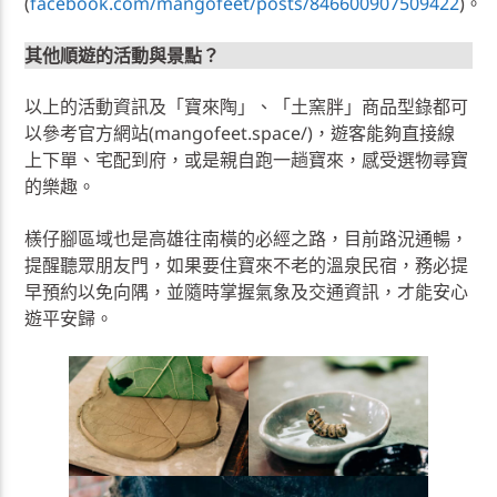
(
facebook.com/mangofeet/posts/846600907509422
)。
其他順遊的活動與景點？
以上的活動資訊及「寶來陶」、「土窯胖」商品型錄都可
以參考官方網站(mangofeet.space/)，遊客能夠直接線
上下單、宅配到府，或是親自跑一趟寶來，感受選物尋寶
的樂趣。
檨仔腳區域也是高雄往南橫的必經之路，目前路況通暢，
提醒聽眾朋友門，如果要住寶來不老的溫泉民宿，務必提
早預約以免向隅，並隨時掌握氣象及交通資訊，才能安心
遊平安歸。