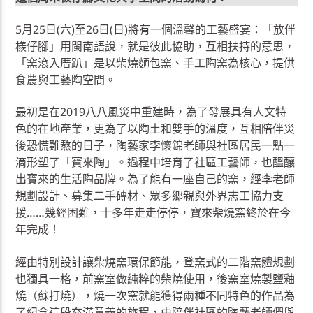
5月25日(六)至26日(日)將有一個溫馨的工藝盛宴：「放伴
檨仔腳」用閩南語說，就是彼此協助，互相扶持的意思，
「窯滾入厝趴」是以柴燒麵包窯、手工陶窯為核心，提供
食農與工藝陶空間。
最初是在2019八八風災中重建時，為了發展具有人文特
色的在地產業，更為了以陶土和雙手的溫度，互相陪伴災
後恐慌難熬的日子，陶藝家李懷錦老師與社區居民一點一
滴形塑了「寶來陶」。過程中培育了社區工藝師，也醞釀
出寶來的生活陶品牌。為了能有一座自己的窯，經李老師
規劃設計、募集二手磚材、眾多鄉親與外界志工協力支
援……幾經困難，十多年走走停停，寶來柴燒窯終於在今
年完成！
經由特別設計讓柴燒窯環保節能，登窯式的二階窯體規劃
也獨具一格，前窯室做純粹的柴燒使用，後窯室燒製鹽釉
燒（蘇打燒），燒一次窯就能獲得兩種不同特色的作品為
了紀念這段充滿意義的旅程，由陪伴社區的陶藝老師們與