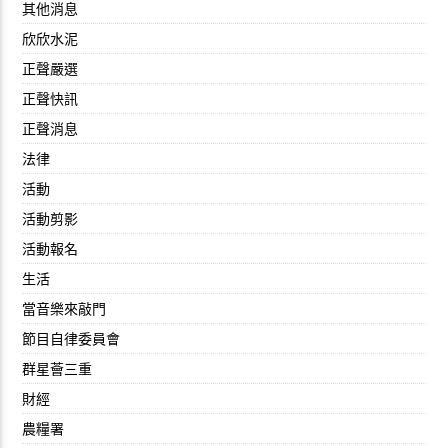
其他消息
欣欣水泥
正聲嚴選
正聲快訊
正聲消息
法律
活動
活動剪影
活動報名
生活
當音樂來敲門
節目自律委員會
群星薈三重
財經
農糧署