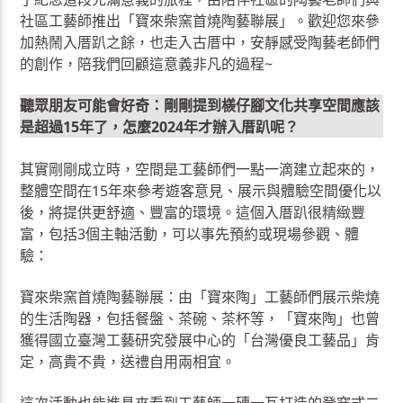
社區工藝師推出「寶來柴窯首燒陶藝聯展」。歡迎您來參
加熱鬧入厝趴之餘，也走入古厝中，安靜感受陶藝老師們
的創作，陪我們回顧這意義非凡的過程~
聽眾朋友可能會好奇：剛剛提到檨仔腳文化共享空間應該
是超過15年了，怎麼2024年才辦入厝趴呢？
其實剛剛成立時，空間是工藝師們一點一滴建立起來的，
整體空間在15年來參考遊客意見、展示與體驗空間優化以
後，將提供更舒適、豐富的環境。這個入厝趴很精緻豐
富，包括3個主軸活動，可以事先預約或現場參觀、體
驗：
寶來柴窯首燒陶藝聯展：由「寶來陶」工藝師們展示柴燒
的生活陶器，包括餐盤、茶碗、茶杯等，「寶來陶」也曾
獲得國立臺灣工藝研究發展中心的「台灣優良工藝品」肯
定，高貴不貴，送禮自用兩相宜。