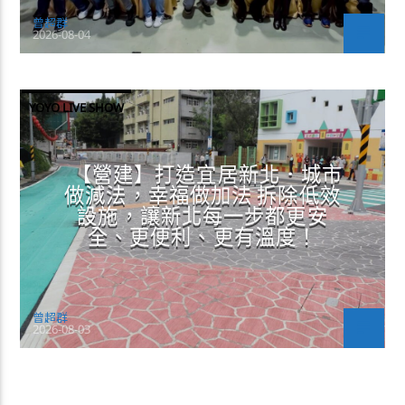
曾超群
2026-08-04
YOYO LIVE SHOW
【營建】打造宜居新北．城市
做減法，幸福做加法 拆除低效
設施，讓新北每一步都更安
全、更便利、更有溫度！
曾超群
2026-08-03