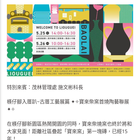
特別來賓：茂林管理處 施文彬科長
檨仔腳入厝趴~古厝工藝展篇 ✦✧寶來柴窯首燒陶藝聯展
✦✧
在檨仔腳新園區熱鬧開園的同時，寶來柴燒窯也終於將和
大家見面！距離社區疊起「寶來窯」第一塊磚，已經15
年！