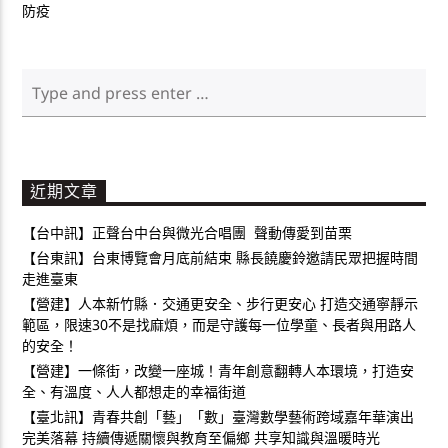
防疫
近期文章
【台中訊】正聲台中台與微光合唱團 聲動傳愛到苗栗
【台東訊】台東博覽會月底前結束 縣長饒慶鈴邀請民眾把握時間
走進臺東
【營建】人本新竹縣．交通更安全、步行更安心 打造交通寧靜示
範區，限速30不是找麻煩，而是守護每一位學童、長者與用路人
的安全！
【營建】一條街，改變一座城！青年創意翻轉人本環境，打造安
全、有溫度、人人都想走的幸福街道
【臺北訊】青春共創「藝」「數」臺灣數學藝術跨域嘉年華演出
完美落幕 持續傳遞關懷與教育至偏鄉 共享知識與溫暖時光