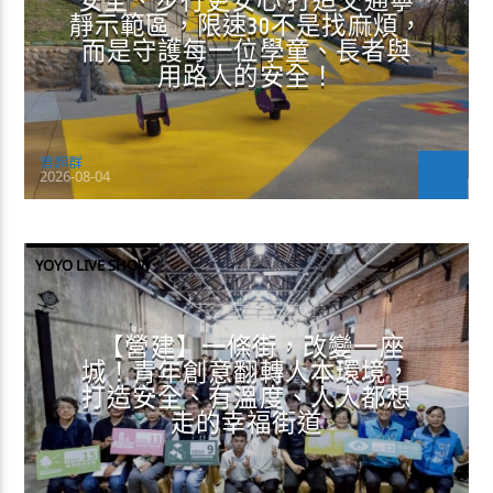
安全、步行更安心 打造交通寧
靜示範區，限速30不是找麻煩，
而是守護每一位學童、長者與
用路人的安全！
曾超群
2026-08-04
YOYO LIVE SHOW
【營建】一條街，改變一座
城！青年創意翻轉人本環境，
打造安全、有溫度、人人都想
走的幸福街道