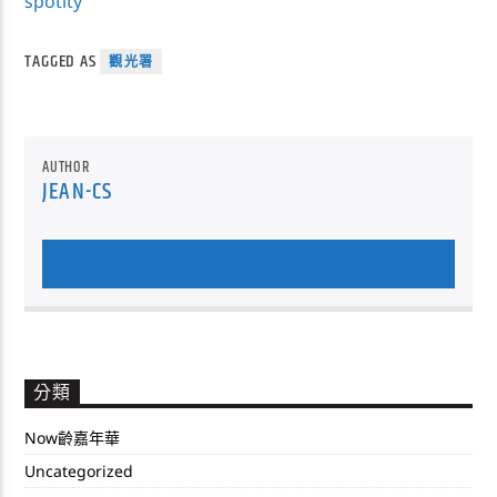
spotity
TAGGED AS
觀光署
AUTHOR
JEAN-CS
AUTHOR'S ARCHIVE
分類
Now齡嘉年華
Uncategorized