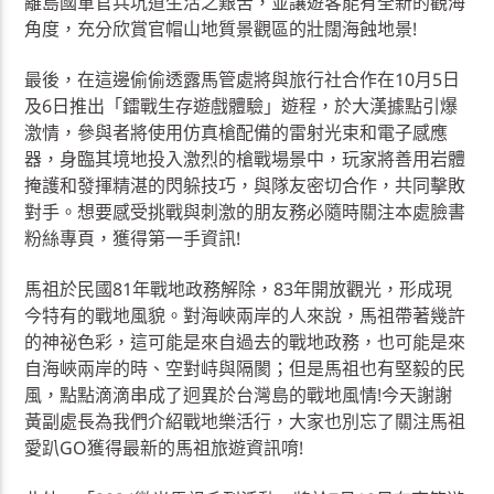
離島國軍官兵坑道生活之艱苦，並讓遊客能有全新的觀海
角度，充分欣賞官帽山地質景觀區的壯闊海蝕地景!
最後，在這邊偷偷透露馬管處將與旅行社合作在10月5日
及6日推出「鐳戰生存遊戲體驗」遊程，於大漢據點引爆
激情，參與者將使用仿真槍配備的雷射光束和電子感應
器，身臨其境地投入激烈的槍戰場景中，玩家將善用岩體
掩護和發揮精湛的閃躲技巧，與隊友密切合作，共同擊敗
對手。想要感受挑戰與刺激的朋友務必隨時關注本處臉書
粉絲專頁，獲得第一手資訊!
馬祖於民國81年戰地政務解除，83年開放觀光，形成現
今特有的戰地風貌。對海峽兩岸的人來說，馬祖帶著幾許
的神祕色彩，這可能是來自過去的戰地政務，也可能是來
自海峽兩岸的時、空對峙與隔閡；但是馬祖也有堅毅的民
風，點點滴滴串成了迥異於台灣島的戰地風情!今天謝謝
黃副處長為我們介紹戰地樂活行，大家也別忘了關注馬祖
愛趴GO獲得最新的馬祖旅遊資訊唷!