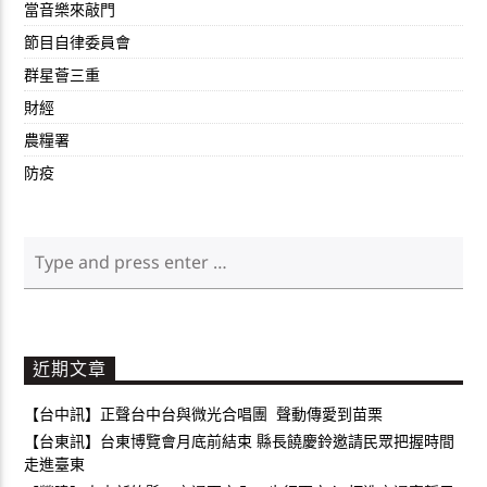
當音樂來敲門
節目自律委員會
群星薈三重
財經
農糧署
防疫
近期文章
【台中訊】正聲台中台與微光合唱團 聲動傳愛到苗栗
【台東訊】台東博覽會月底前結束 縣長饒慶鈴邀請民眾把握時間
走進臺東