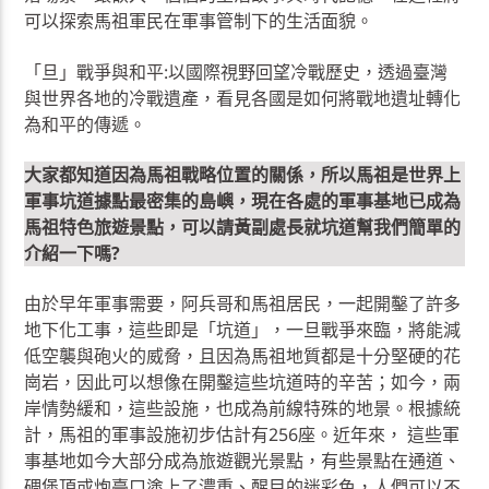
可以探索馬祖軍民在軍事管制下的生活面貌。
「旦」戰爭與和平:以國際視野回望冷戰歷史，透過臺灣
與世界各地的冷戰遺產，看見各國是如何將戰地遺址轉化
為和平的傳遞。
大家都知道因為馬祖戰略位置的關係，所以馬祖是世界上
軍事坑道據點最密集的島嶼，現在各處的軍事基地已成為
馬祖特色旅遊景點，可以請黃副處長就坑道幫我們簡單的
介紹一下嗎?
由於早年軍事需要，阿兵哥和馬祖居民，一起開鑿了許多
地下化工事，這些即是「坑道」，一旦戰爭來臨，將能減
低空襲與砲火的威脅，且因為馬祖地質都是十分堅硬的花
崗岩，因此可以想像在開鑿這些坑道時的辛苦；如今，兩
岸情勢緩和，這些設施，也成為前線特殊的地景。根據統
計，馬祖的軍事設施初步估計有256座。近年來， 這些軍
事基地如今大部分成為旅遊觀光景點，有些景點在通道、
碉堡頂或炮臺口塗上了濃重、醒目的迷彩色，人們可以不