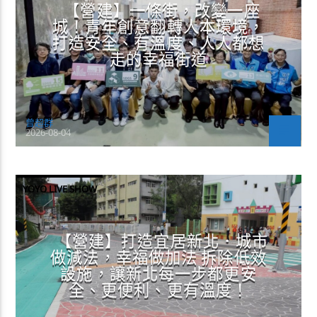
【營建】一條街，改變一座
城！青年創意翻轉人本環境，
打造安全、有溫度、人人都想
走的幸福街道
曾超群
2026-08-04
YOYO LIVE SHOW
【營建】打造宜居新北．城市
做減法，幸福做加法 拆除低效
設施，讓新北每一步都更安
全、更便利、更有溫度！