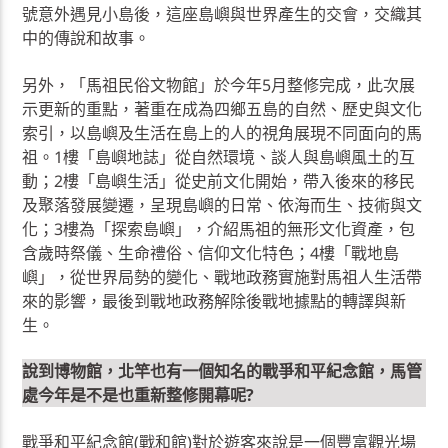
號意外遇見小島後，這座島嶼與世界產生的交會，交織其
中的傳說和故事。
另外，「馬祖民俗文物館」於今年5月整修完成，此次展
示更新的重點，著重在成為四鄉五島的自然、歷史與文化
索引，以島嶼及生活在島上的人的視角展現不同面向的馬
祖。1樓「島嶼地誌」從自然環境、談人與島嶼風土的互
動；2樓「島嶼生活」從史前文化開始，帶入後來的移民
及聚落發展變遷，呈現島嶼的日常、依海而生、技術與文
化；3樓為「探索島嶼」，介紹馬祖的無形文化資產，包
含歲時祭儀、生命禮俗、信仰文化特色；4樓「戰地島
嶼」，從世界局勢的變化、戰地政務實施對馬祖人生活帶
來的影響，最後到戰地政務解除後戰地據點的轉譯與新
生。
說到博物館，北竿也有一個知名的戰爭和平紀念館，馬管
處今年是不是也重新整修開幕呢?
戰爭和平紀念館(戰和館)對於遊客來說是一個豐富觀光場