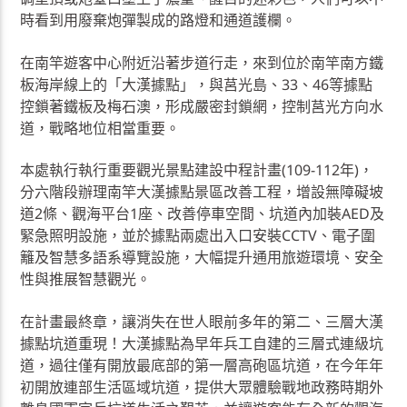
時看到用廢棄炮彈製成的路燈和通道護欄。
在南竿遊客中心附近沿著步道行走，來到位於南竿南方鐵
板海岸線上的「大漢據點」，與莒光島、33、46等據點
控鎖著鐵板及梅石澳，形成嚴密封鎖網，控制莒光方向水
道，戰略地位相當重要。
本處執行執行重要觀光景點建設中程計畫(109-112年)，
分六階段辦理南竿大漢據點景區改善工程，增設無障礙坡
道2條、觀海平台1座、改善停車空間、坑道內加裝AED及
緊急照明設施，並於據點兩處出入口安裝CCTV、電子圍
籬及智慧多語系導覽設施，大幅提升通用旅遊環境、安全
性與推展智慧觀光。
在計畫最終章，讓消失在世人眼前多年的第二、三層大漢
據點坑道重現！大漢據點為早年兵工自建的三層式連級坑
道，過往僅有開放最底部的第一層高砲區坑道，在今年年
初開放連部生活區域坑道，提供大眾體驗戰地政務時期外