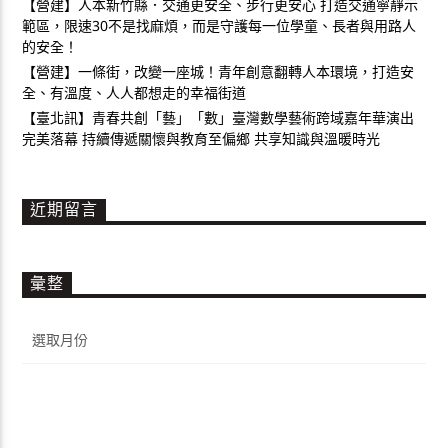
【營建】人本新竹縣．交通更安全、步行更安心 打造交通寧靜示
範區，限速30不是找麻煩，而是守護每一位學童、長者與用路人
的安全！
【營建】一條街，改變一座城！青年創意翻轉人本環境，打造安
全、有溫度、人人都想走的幸福街道
【臺北訊】青春共創「藝」「數」臺灣數學藝術跨域嘉年華演出
完美落幕 持續傳遞關懷與教育至偏鄉 共享知識與溫暖時光
近期留言
彙整
彙
整