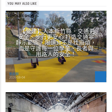
YOU MAY ALSO LIKE
YOYO LIVE SHOW
【營建】人本新竹縣．交通更
安全、步行更安心 打造交通寧
靜示範區，限速30不是找麻煩，
而是守護每一位學童、長者與
用路人的安全！
曾超群
2026-08-04
YOYO LIVE SHOW