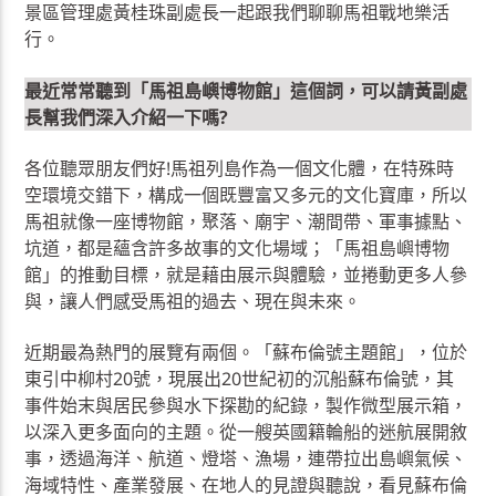
景區管理處黃桂珠副處長一起跟我們聊聊馬祖戰地樂活
行。
最近常常聽到「馬祖島嶼博物館」這個詞，可以請黃副處
長幫我們深入介紹一下嗎?
各位聽眾朋友們好!馬祖列島作為一個文化體，在特殊時
空環境交錯下，構成一個既豐富又多元的文化寶庫，所以
馬祖就像一座博物館，聚落、廟宇、潮間帶、軍事據點、
坑道，都是蘊含許多故事的文化場域；「馬祖島嶼博物
館」的推動目標，就是藉由展示與體驗，並捲動更多人參
與，讓人們感受馬祖的過去、現在與未來。
近期最為熱門的展覽有兩個。「蘇布倫號主題館」，位於
東引中柳村20號，現展出20世紀初的沉船蘇布倫號，其
事件始末與居民參與水下探勘的紀錄，製作微型展示箱，
以深入更多面向的主題。從一艘英國籍輪船的迷航展開敘
事，透過海洋、航道、燈塔、漁場，連帶拉出島嶼氣候、
海域特性、產業發展、在地人的見證與聽說，看見蘇布倫