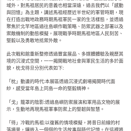
域外，對馬祖居民的意義也相當深遠，過去我們以「感動
與回憶」為主題，講述馬祖經歷近半世紀的軍管時期，現
在打造出戰地政務時期馬祖軍民一家的生活樣態，並透過
聚焦於北竿地區過往島嶼作戰策略、防禦武器之部署以及
禦敵機制的動態模擬，展現戰爭時期馬祖地區人民刻苦、
堅毅以及勇敢地抵禦外敵。
此次戰和館重新整修透過豐富展品、多媒體體驗及親歷其
境的沉浸式空間，一一揭開戰地社會與軍民生活的多於面
貌，枕戈待旦分別代表如下:
「枕」動盪的時代:本展區透過沉浸式劇場揭開時代面
紗，感受當年島上同島一命的堅毅精神。
「戈」籠罩的陰影:透過島嶼防禦展演和軍用品文物的展
示，生動地再現馬祖軍事防禦上的堅韌與智慧。
「待」冷戰的馬祖:以復舊的情境模擬，將昔日前線的村
落場景，鑲嵌入一個個的生活故事與時代記憶。在這裡將