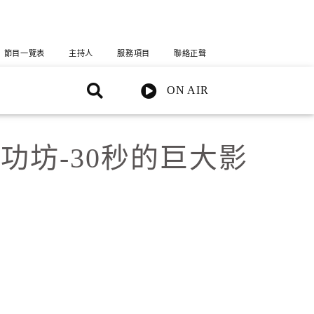
節目一覽表
主持人
服務項目
聯絡正聲
ON AIR
功坊-30秒的巨大影
X