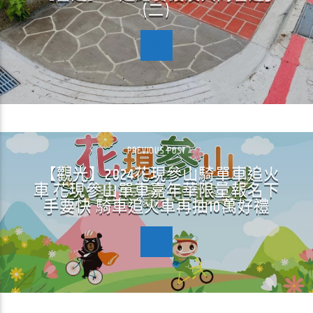
(二)
PREVIOUS POST
【觀光】2024花現參山騎單車追火
車 花現參山單車嘉年華限量報名下
手要快 騎車追火車再抽10萬好禮