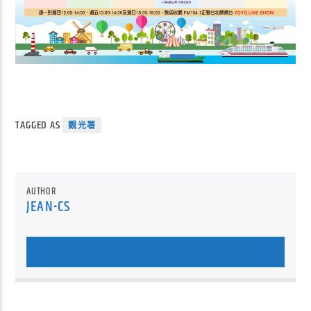
TAGGED AS
觀光署
AUTHOR
JEAN-CS
AUTHOR'S ARCHIVE