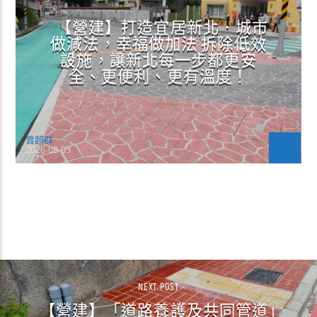
【營建】打造宜居新北．城市
做減法，幸福做加法 拆除低效
設施，讓新北每一步都更安
全、更便利、更有溫度！
曾超群
2026-08-03
CONTINUE READING
NEXT POST
【營建】「道路養護及共同管道」