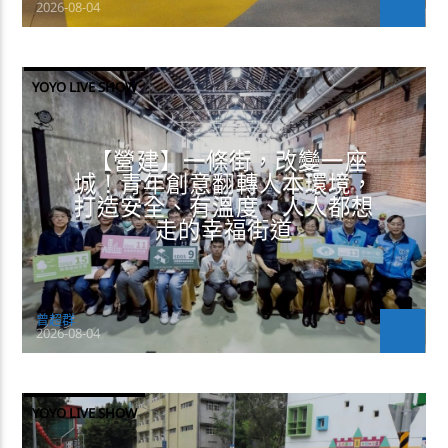
2026-08-04
YOYO LIVE SHOW
【營建】一條街，改變一座
城！青年創意翻轉人本環境，
打造安全、有溫度、人人都想
走的幸福街道
曾超群
2026-08-04
YOYO LIVE SHOW