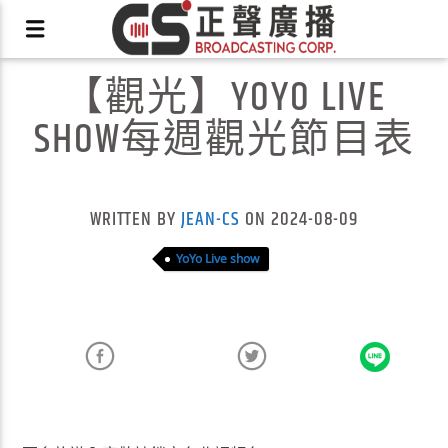
【觀光】YOYO LIVE
SHOW每週觀光節目表
X
WRITTEN BY
JEAN-CS
ON 2024-08-09
YoYo Live show