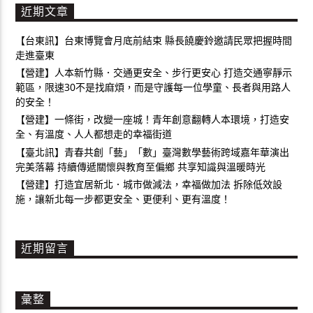
近期文章
【台東訊】台東博覽會月底前結束 縣長饒慶鈴邀請民眾把握時間
走進臺東
【營建】人本新竹縣．交通更安全、步行更安心 打造交通寧靜示
範區，限速30不是找麻煩，而是守護每一位學童、長者與用路人
的安全！
【營建】一條街，改變一座城！青年創意翻轉人本環境，打造安
全、有溫度、人人都想走的幸福街道
【臺北訊】青春共創「藝」「數」臺灣數學藝術跨域嘉年華演出
完美落幕 持續傳遞關懷與教育至偏鄉 共享知識與溫暖時光
【營建】打造宜居新北．城市做減法，幸福做加法 拆除低效設
施，讓新北每一步都更安全、更便利、更有溫度！
近期留言
彙整