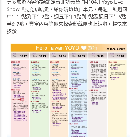
更多旅遊內容敬請鎖定台北調頻台 FM104.1 Yoyo Live
Show『堯堯趴趴走，給你玩透透』單元，每週一到週四
中午12點到下午2點、週五下午1點到2點及週日下午6點
半到7點，豐富內容等你來探索粉絲團也上線啦，趕快來
按讚！