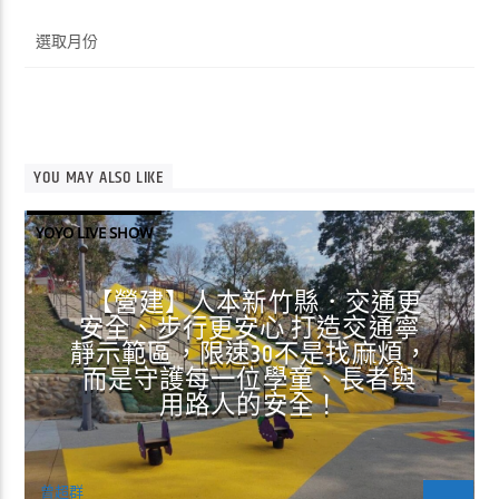
彙
整
YOU MAY ALSO LIKE
YOYO LIVE SHOW
【營建】人本新竹縣．交通更
安全、步行更安心 打造交通寧
靜示範區，限速30不是找麻煩，
而是守護每一位學童、長者與
用路人的安全！
曾超群