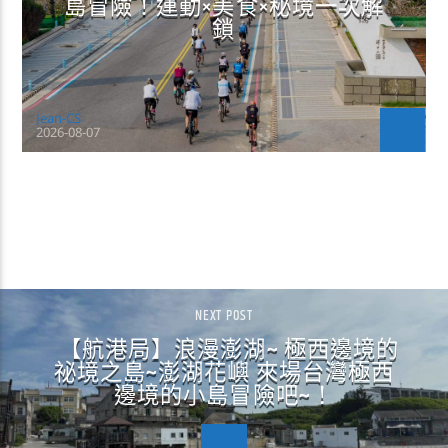
島冒險！運動×美食×秘境一次解
鎖
Jean-CS
2026-08-07
CONTINUE READING
NEXT POST
【航港局】浪漫澎湖~ 極西邊境的
祕境之島~澎湖花嶼 來場台灣極西
邊境的小島冒險吧~！