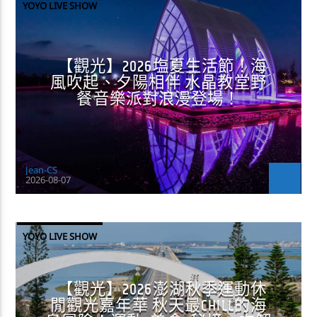
YOYO LIVE SHOW
【觀光】2026塩夏生活節！海
風吹起、夕陽相伴 水晶教堂野
餐音樂派對浪漫登場！
Jean-CS
2026-08-07
YOYO LIVE SHOW
【觀光】2026澎湖秋季運動休
閒觀光嘉年華 秋天最CHILL的海