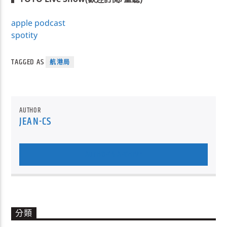
apple podcast
spotity
TAGGED AS
航港局
AUTHOR
JEAN-CS
AUTHOR'S ARCHIVE
分類