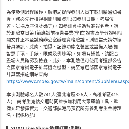
為使參測過程順遂，航港局提醒參測人員下載測驗通知書
後，務必先行檢視相關測驗資訊(如參測日期、考場位
置、試場及座位號碼等)，如參測資格為暫准報名者，請
於測驗當日第1節應試前攜帶畢業(學位)證書及學分證明相
關文件正本至試務辦公室辦理資格驗證。測驗當天請勿攜
帶具通訊、感應、拍攝、記錄功能之裝置或設備入場(如
智慧手環、手錶、眼鏡及佛珠等)，如遇有疑義，請配合
監場人員確認及檢查，此外，本測驗僅可使用考選部公告
之國家考試電子計算機之機型，請至考選部國家考試電子
計算器措施網站查詢
https://wwwc.moex.gov.tw/main/content/SubMenu.as
本次測驗報名人數741人(臺北考區326人，高雄考區415
人)，請考生寬估交通時間並多加利用大眾運輸工具，準
備充足發揮實力，交通部航港局預祝所有參測考生金榜題
名，揚帆啟航!
▍
YOYO Live Show(歡迎訂閱/重聽)