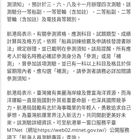
測須知」，預計於三、六、八及十一月辦理四次測驗，該
測驗分一等船副、一等管輪（含加註）、二等船副、二等
管輪（含加註）及電技員等類別。
航港局表示，有關參測資格、應測科目、試題題型、成績
計算與及格方式，依照「船員訓練檢覈及申請核發證書辦
法」規定辦理，並已載明在參測須知。該局提醒，所有應
考人於報名時務必確認參測身分為「參測」或是「補
測」，曾參加該項測驗，並已有一科以上科目及格且於保
留期限內者，應勾選「補測」，請參測者請務必詳加閱讀
參測須知。
航港局表示，臺灣擁有美麗海岸線及豐富海洋資源，而海
洋運輸一直是我國對外貿易重要命脈，也深具國際競爭
力。航港局鼓勵有志於海事職業的年輕人，勇敢追求自己
夢想，為臺灣航運業界注入新活力，共同開創更美好未
來。該測驗詳細資訊，可至航港單一窗口服務平臺
MTNet（網址https://web02.mtnet.gov.tw/）公開服務
項下「航海人員測驗專區」查詢。