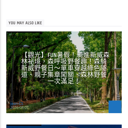
YOU MAY ALSO LIKE
YOYO LIVE SHOW
【觀光】FUN暑假！騎進新威森
林祕境，森呼吸野餐趣！森騎
新威野餐日～單車穿越綠色隧
道、親子集章闖關、森林野餐
一次滿足！
Jean-CS
2026-08-07