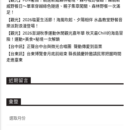
威野餐日～單車穿越綠色隧道、親子集章闖關、森林野餐一次滿
足！
【觀光】2026塩夏生活節！海風吹起、夕陽相伴 水晶教堂野餐音
樂派對浪漫登場！
【觀光】2026澎湖秋季運動休閒觀光嘉年華 秋天最Chill的海島冒
險！運動×美食×秘境一次解鎖
【台中訊】正聲台中台與微光合唱團 聲動傳愛到苗栗
【台東訊】台東博覽會月底前結束 縣長饒慶鈴邀請民眾把握時間
走進臺東
近期留言
彙整
彙
整