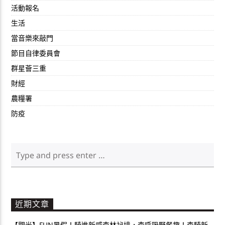
活動報名
生活
當音樂來敲門
節目自律委員會
群星薈三重
財經
農糧署
防疫
近期文章
【觀光】FUN暑假！騎進新威森林祕境，森呼吸野餐趣！森騎新