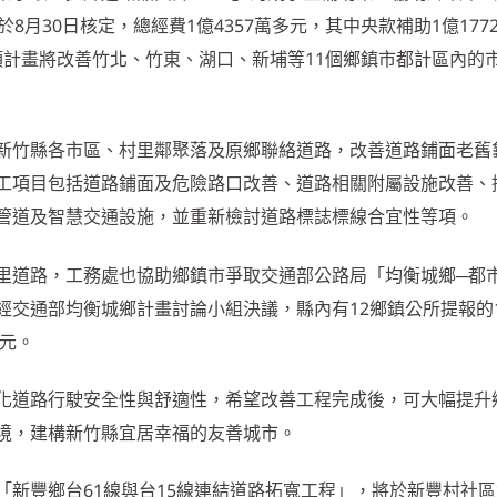
8月30日核定，總經費1億4357萬多元，其中央款補助1億177
。這項計畫將改善竹北、竹東、湖口、新埔等11個鄉鎮市都計區內的
新竹縣各市區、村里鄰聚落及原鄉聯絡道路，改善道路鋪面老舊
工項目包括道路鋪面及危險路口改善、道路相關附屬設施改善、
管道及智慧交通設施，並重新檢討道路標誌標線合宜性等項。
里道路，工務處也協助鄉鎮市爭取交通部公路局「均衡城鄉─都
經交通部均衡城鄉計畫討論小組決議，縣內有12鄉鎮公所提報的
萬元。
化道路行駛安全性與舒適性，希望改善工程完成後，可大幅提升
境，建構新竹縣宜居幸福的友善城市。
「新豐鄉台61線與台15線連結道路拓寬工程」，將於新豐村社