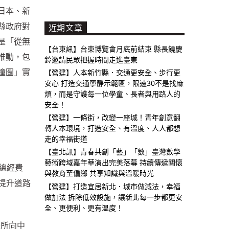
日本、新
縣政府對
近期文章
是「從無
【台東訊】台東博覽會月底前結束 縣長饒慶
推動，包
鈴邀請民眾把握時間走進臺東
撞圖」實
【營建】人本新竹縣．交通更安全、步行更
安心 打造交通寧靜示範區，限速30不是找麻
煩，而是守護每一位學童、長者與用路人的
安全！
【營建】一條街，改變一座城！青年創意翻
轉人本環境，打造安全、有溫度、人人都想
走的幸福街道
【臺北訊】青春共創「藝」「數」臺灣數學
藝術跨域嘉年華演出完美落幕 持續傳遞關懷
總經費
與教育至偏鄉 共享知識與溫暖時光
提升道路
【營建】打造宜居新北．城市做減法，幸福
做加法 拆除低效設施，讓新北每一步都更安
全、更便利、更有溫度！
公所向中