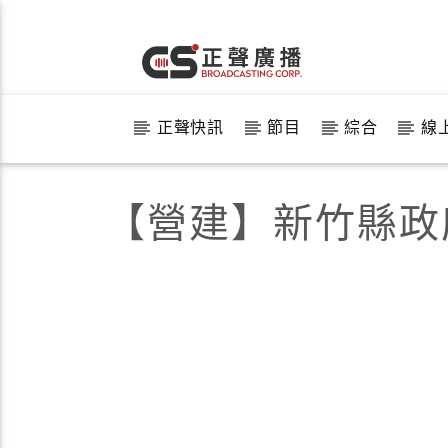
正聲快訊
節目
綜合
線
【營建】新竹縣政