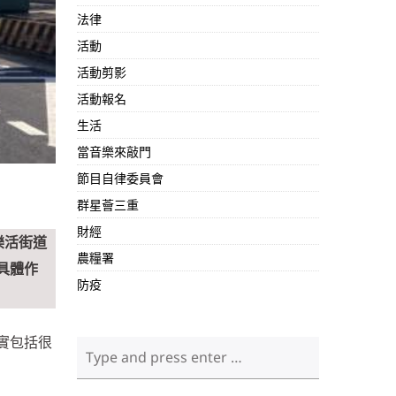
法律
活動
活動剪影
活動報名
生活
當音樂來敲門
節目自律委員會
群星薈三重
財經
樂活街道
農糧署
具體作
防疫
實包括很