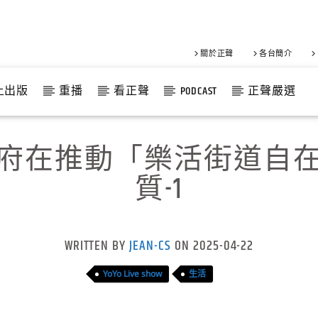
關於正聲
各台簡介
上出版
重播
看正聲
PODCAST
正聲嚴選
府在推動「樂活街道自
質-1
WRITTEN BY
JEAN-CS
ON 2025-04-22
YoYo Live show
生活