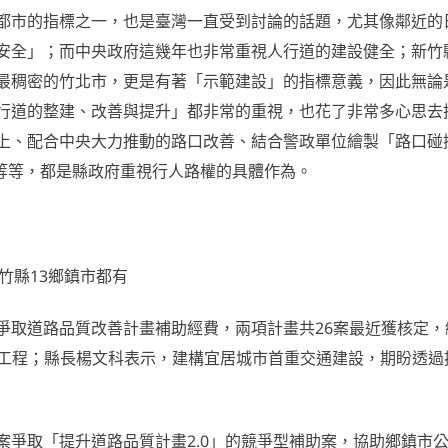
都市的指標之一，也是臺灣一直受到討論的話題，尤其像鄰近的
安全」；而中央政府這幾年也非常重視人行道的建設健全；新竹
最稠密的竹北市，更是有著「示範建設」的指標意義，因此無論
行道的整建、改善與提升」都非常的重視，也花了非常多心思去
上、配合中央大力推動的路口改善、結合警政單位繪製「路口碰
等等，都是縣政府重視行人路權的具體作為。
新竹縣13鄉鎮市都有
爭取道路品質改善計畫補助經費，兩項計畫共26案最近獲核定，
改善工程；縣長楊文科表示，建構宜居城市首重交通建設，期盼透過
案爭取「提升道路品質計畫2.0」的競爭型補助案，協助鄉鎮市