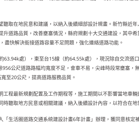
望聽取在地民意和建議，以納入後續細部設計規畫。新竹縣近年
提升道路品質，改善壅塞情況，縣府規劃十大交通建設，其中希
善，盡快解決銜接道路容量不足問題，強化連絡道路功能。
63.94k處），東至台15線（約64.55k處），現況除自交流道
其餘956公尺道路路幅均寬度不足，會車不易，尖峰時段常壅塞，
寬至20公尺，提高道路服務品質。
明工程最新規劃配置及工作期程等，施工期間以不影響當地車輛
同時聽取地方民意或相關建議，納入後續設計內容，以符合在地
入「生活圈道路交通系統建設計畫6年計畫」辦理，獲同意核定