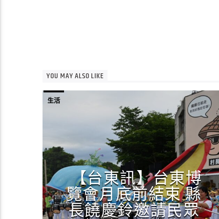
YOU MAY ALSO LIKE
生活
【台東訊】台東博
覽會月底前結束 縣
長饒慶鈴邀請民眾