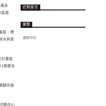
2萬多
近期留言
市區道
彙整
龜裂、標
彙
排水與安
整
市計畫區
12案都全
鄉鎮市道
區活動中心