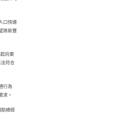
人口快速
望將新豐
口起向東
無法符合
通行為
需求。
補助總經