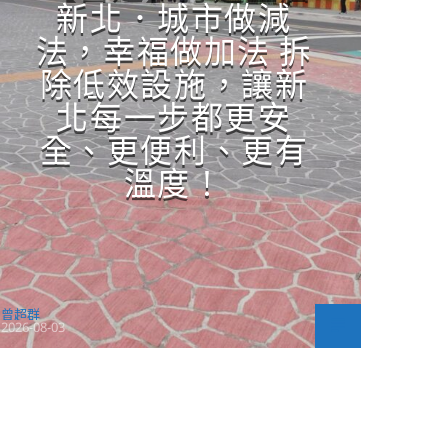
新北．城市做減
法，幸福做加法 拆
除低效設施，讓新
北每一步都更安
全、更便利、更有
溫度！
曾超群
2026-08-03