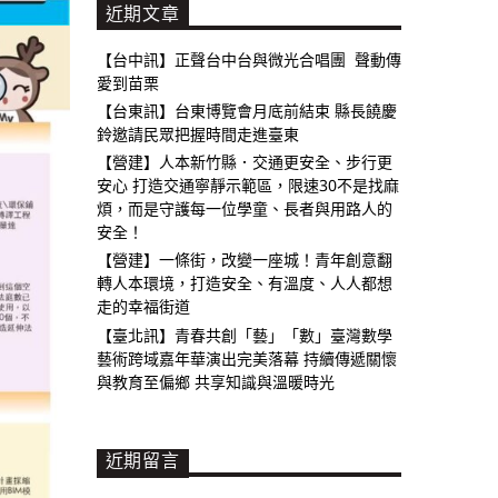
近期文章
【台中訊】正聲台中台與微光合唱團 聲動傳
愛到苗栗
【台東訊】台東博覽會月底前結束 縣長饒慶
鈴邀請民眾把握時間走進臺東
【營建】人本新竹縣．交通更安全、步行更
安心 打造交通寧靜示範區，限速30不是找麻
煩，而是守護每一位學童、長者與用路人的
安全！
【營建】一條街，改變一座城！青年創意翻
轉人本環境，打造安全、有溫度、人人都想
走的幸福街道
【臺北訊】青春共創「藝」「數」臺灣數學
藝術跨域嘉年華演出完美落幕 持續傳遞關懷
與教育至偏鄉 共享知識與溫暖時光
近期留言