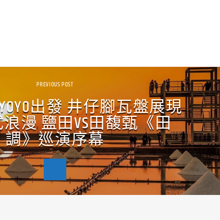
PREVIOUS POST
YOYO出發 井仔腳瓦盤展現
浪漫 鹽田VS田馥甄《田
調》巡演序幕