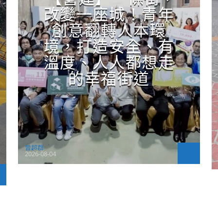
改變一座城！青年
創意翻轉人本環
境，打造安全、有
溫度、人人都想走
的幸福街道
曾超群
2026-08-04