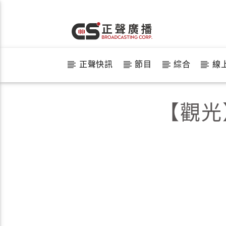
正聲快訊
節目
綜合
線
【觀光】