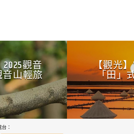
CONTINUE READING
025觀音
【觀光】
觀音山輕旅
「田」式
電台：