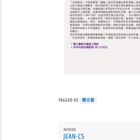
TAGGED AS
觀光署
AUTHOR
JEAN-CS