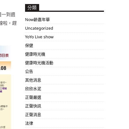
分類
每週一到週
Now齡嘉年華
線啦，趕
Uncategorized
YoYo Live show
保健
健康時光機
健康時光機活動
公告
其他消息
欣欣水泥
正聲嚴選
正聲快訊
正聲消息
法律