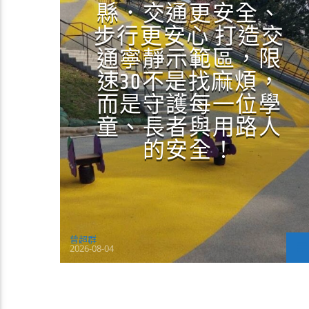
縣．交通更安全、
步行更安心 打造交
通寧靜示範區，限
速30不是找麻煩，
而是守護每一位學
童、長者與用路人
的安全！
曾超群
2026-08-04