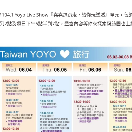
4.1 Yoyo Live Show『堯堯趴趴走，給你玩透透』單元，
點到2點及週日下午6點半到7點，豐富內容等你來探索粉絲團也上