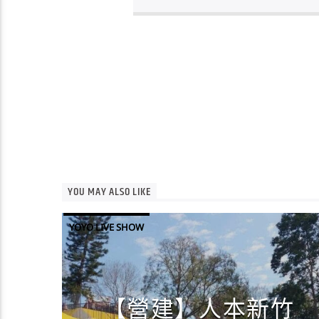
YOU MAY ALSO LIKE
YOYO LIVE SHOW
【營建】人本新竹