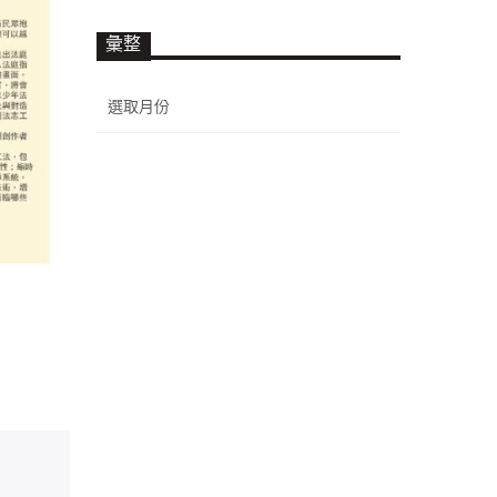
彙整
彙
整