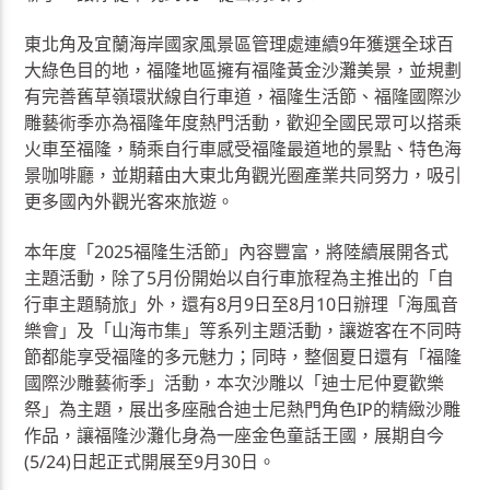
東北角及宜蘭海岸國家風景區管理處連續9年獲選全球百
大綠色目的地，福隆地區擁有福隆黃金沙灘美景，並規劃
有完善舊草嶺環狀線自行車道，福隆生活節、福隆國際沙
雕藝術季亦為福隆年度熱門活動，歡迎全國民眾可以搭乘
火車至福隆，騎乘自行車感受福隆最道地的景點、特色海
景咖啡廳，並期藉由大東北角觀光圈產業共同努力，吸引
更多國內外觀光客來旅遊。
本年度「2025福隆生活節」內容豐富，將陸續展開各式
主題活動，除了5月份開始以自行車旅程為主推出的「自
行車主題騎旅」外，還有8月9日至8月10日辦理「海風音
樂會」及「山海市集」等系列主題活動，讓遊客在不同時
節都能享受福隆的多元魅力；同時，整個夏日還有「福隆
國際沙雕藝術季」活動，本次沙雕以「迪士尼仲夏歡樂
祭」為主題，展出多座融合迪士尼熱門角色IP的精緻沙雕
作品，讓福隆沙灘化身為一座金色童話王國，展期自今
(5/24)日起正式開展至9月30日。