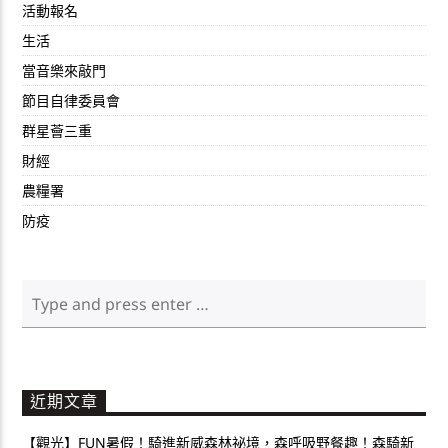
活動報名
生活
當音樂來敲門
節目自律委員會
群星薈三重
財經
農糧署
防疫
近期文章
【觀光】FUN暑假！騎進新威森林祕境，森呼吸野餐趣！森騎新