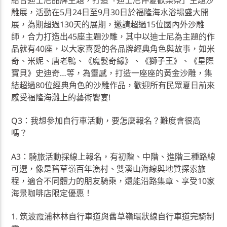
結合迪士尼品牌主題，打造「迪士尼仲夏歡樂祭」主題沙
雕展，活動在5月24日至9月30日於福隆海水浴場盛大開
展，為期超過130天的展期，邀請超過15位國內外沙雕
師，合力打造出45座主題沙雕，其中以迪士尼為主題的作
品就有40座，以大家喜愛的各品牌經典角色與故事，如米
奇、米妮、唐老鴨、《魔髮奇緣》、《獅子王》、《星際
寶貝》史迪奇…等，為靈感，打造一座座的黃金沙雕，集
結超過80位經典角色的沙雕作品，歡迎所有民眾夏日前來
感受福隆海灘上的藝術饗宴!
Q3：我想參加自行車活動，要怎麼報名？難度會很高
嗎？
A3：騎旅活動採線上報名，有初階、中階、進階三種路線
可選，像是舊草嶺百年漁村、雙溪山海線與地質探索旅
程，適合不同體力的朋友騎乘，還能沿路集章、享受10家
海景咖啡店限定優惠！
1. 筑波霞浦林林自行車道與舊草嶺環狀線自行車道完騎制