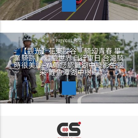
PREVIOUS POST
【觀光】花東縱谷「騎幻青春 畢
業騎跡」 體驗世界自行車日 台灣騎
時很美麗~YA帶您認識湖中綠影生風
采-鯉魚潭湖中樹！