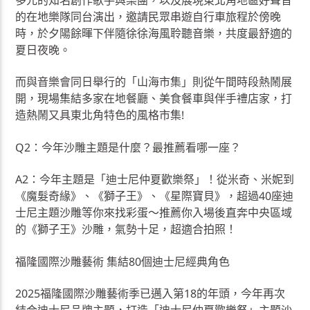
多元的知名創作歌手與樂團，以及展現東北角地區好聲音
的在地樂隊同台演出，邀請民眾串遊自行車旅程於傍晚
時，於夕陽餘暉下伴隨徐徐海風聆聽音樂，共度最舒適的
夏日夜晚。
而與音樂會同日舉行的「山海市集」則從午間時段熱鬧展
開，現場集結多家在地餐廳、美食餐車與伴手禮店家，打
造熱鬧又具東北角特色的風格市集!
Q2：今年沙雕主題是什麼？最推薦看哪一座？
A2：今年主題是「迪士尼仲夏歡樂祭」！從米奇、米妮到
《魔髮奇緣》、《獅子王》、《星際寶貝》，超過40座迪
士尼主題沙雕等你來找彩蛋～推薦你入場後直奔中央區域
的《獅子王》沙雕，氣勢十足，超適合拍照！
福隆國際沙雕藝術 集結80個迪士尼經典角色
2025福隆國際沙雕藝術季已邁入第18的年頭，今年再次