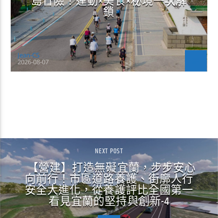
島冒險！運動×美食×秘境一次解
鎖
Jean-CS
2026-08-07
CONTINUE READING
NEXT POST
【營建】打造無礙宜蘭，步步安心
向前行！市區道路養護、街廓人行
安全大進化，從養護評比全國第一
看見宜蘭的堅持與創新-4