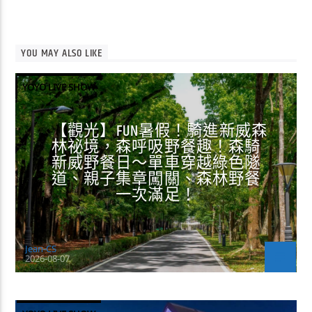
YOU MAY ALSO LIKE
YOYO LIVE SHOW
【觀光】FUN暑假！騎進新威森
林祕境，森呼吸野餐趣！森騎
新威野餐日～單車穿越綠色隧
道、親子集章闖關、森林野餐
一次滿足！
Jean-CS
2026-08-07