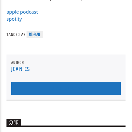
apple podcast
spotity
TAGGED AS
觀光署
AUTHOR
JEAN-CS
AUTHOR'S ARCHIVE
分類