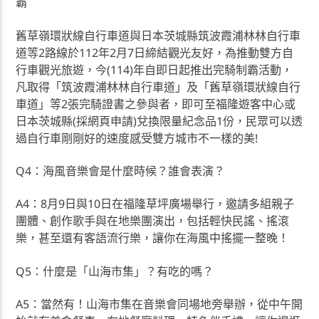
霸
舊草嶺環狀線自行車道與日本茨城縣筑波霞浦林林自行車
道等2路線於112年2月7日締結觀光友好，為推動雙方自
行車觀光旅遊，今(114)年自即日起推出完騎制霸活動，
凡取得「筑波霞浦林林自行車道」及「舊草嶺環狀線自行
車道」等2張完騎證書之參與者，即可至福隆遊客中心或
日本茨城縣(採網頁申請)兌換限量紀念品1份，民眾可以透
過自行車剛剛好的速度感受雙方城市不一樣的美!
Q4：海風音樂會是什麼時候？誰會表演？
A4：8月9日與10日在福隆草坪廣場舉行，邀請多組親子
團體、創作歌手與在地樂團演出，包括輕快民謠、搖滾
樂，甚至還有客語流行樂，讓你在海風中搖擺一整晚！
Q5：什麼是「山海市集」？有吃的嗎？
A5：當然有！山海市集在音樂會同場地旁舉辦，從中午開