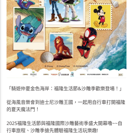
「騎遊仲夏金色海岸：福隆生活節&沙雕季歡樂登場！」
從海風音樂會到迪士尼沙雕王國，一起用自行車打開福隆
的夏天魔法門！
2025福隆生活節與福隆國際沙雕藝術季盛大開幕嚕~~自
行車旅程、沙雕季搶先體驗福隆生活玩樂趣!