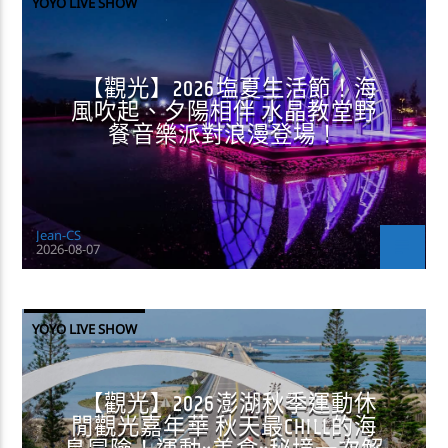
YOYO LIVE SHOW
【觀光】2026塩夏生活節！海
風吹起、夕陽相伴 水晶教堂野
餐音樂派對浪漫登場！
Jean-CS
2026-08-07
YOYO LIVE SHOW
【觀光】2026澎湖秋季運動休
閒觀光嘉年華 秋天最CHILL的海