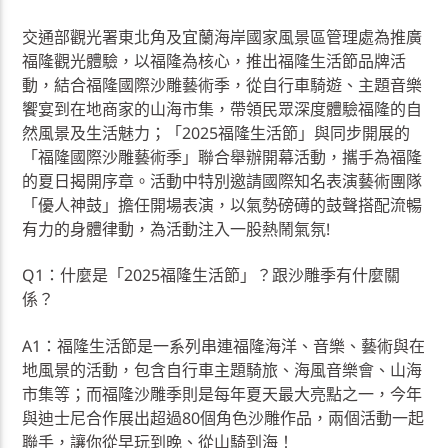
交通部觀光署東北角及宜蘭海岸國家風景區管理處為推廣
福隆觀光體驗，以福隆為核心，推出福隆生活節品牌活
動，結合福隆國際沙雕藝術季，從自行車騎遊、主題音樂
饗宴到在地商家的山海市集，帶領民眾深度體驗福隆的自
然風景及生活魅力；「2025福隆生活節」與同步開展的
「福隆國際沙雕藝術季」聯合舉辦開幕活動，攜手為福隆
的夏日揭開序章。活動中特別邀請國際知名表演藝術團隊
「優人神鼓」擔任開場表演，以氣勢磅礡的鼓聲搭配流暢
有力的身體律動，為活動注入一股熱鬧氣氛!
Q1：什麼是「2025福隆生活節」？跟沙雕季有什麼關
係？
A1：福隆生活節是一系列串連福隆海洋、音樂、藝術與在
地風景的活動，包含自行車主題騎旅、海風音樂會、山海
市集等；而福隆沙雕季則是每年夏天最大亮點之一，今年
與迪士尼合作展出超過80個角色沙雕作品，兩個活動一起
聯手，讓你從早玩到晚、從山騎到海！