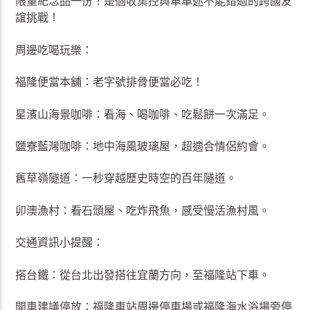
限量紀念品一份！是個收集控與單車迷不能錯過的跨國友
誼挑戰！
周邊吃喝玩樂：
福隆便當本舖：老字號排骨便當必吃！
星濱山海景咖啡：看海、喝咖啡、吃鬆餅一次滿足。
鹽寮藍灣咖啡：地中海風玻璃屋，超適合情侶約會。
舊草嶺隧道：一秒穿越歷史時空的百年隧道。
卯澳漁村：看石頭屋、吃炸飛魚，感受慢活漁村風。
交通資訊小提醒：
搭台鐵：從台北出發搭往宜蘭方向，至福隆站下車。
開車建議停放：福隆車站周邊停車場或福隆海水浴場旁停