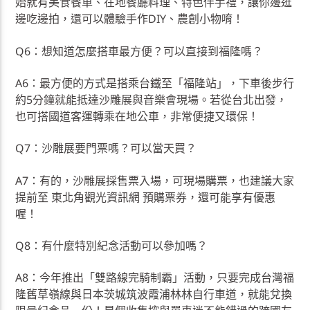
始就有美食餐車、在地餐廳料理、特色伴手禮，讓你邊逛
邊吃邊拍，還可以體驗手作DIY、農創小物唷！
Q6：想知道怎麼搭車最方便？可以直接到福隆嗎？
A6：最方便的方式是搭乘台鐵至「福隆站」，下車後步行
約5分鐘就能抵達沙雕展與音樂會現場。若從台北出發，
也可搭國道客運轉乘在地公車，非常便捷又環保！
Q7：沙雕展要門票嗎？可以當天買？
A7：有的，沙雕展採售票入場，可現場購票，也建議大家
提前至 東北角觀光資訊網 預購票券，還可能享有優惠
喔！
Q8：有什麼特別紀念活動可以參加嗎？
A8：今年推出「雙路線完騎制霸」活動，只要完成台灣福
隆舊草嶺線與日本茨城筑波霞浦林林自行車道，就能兌換