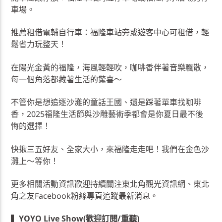
車場。
推薦租借電輔自行車：福隆車站旁或遊客中心可租借，輕
鬆省力玩整天！
在陽光金黃的福隆，海風輕輕吹，咖啡香伴著音樂飄散，
每一個角落都藏著生活的驚喜～
不管你是想追逐沙灘的童話王國、還是踩著單車找咖啡
香，2025福隆生活節與沙雕藝術季都會是你夏日最不後
悔的選擇！
快揪三五好友、全家大小，來福隆走走吧！我們在金色沙
灘上～等你！
更多相關活動資訊歡迎持續關注東北角觀光資訊網、東北
角之友Facebook粉絲專頁追蹤最新消息。
▍
YOYO Live Show(歡迎訂閱/重聽)