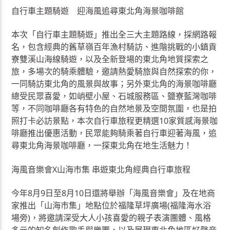
自行車主題騎遊 迎海風追尋東北角海景咖啡館
本次「自行車主題騎遊」推出全三大主題路線，採網路報
名，包含經典的舊草嶺百年漁村騎訪、進階挑戰的小鎮貢
寮雙溪山海線騎遊，以及全新登場的東北角地質探索之
旅，多場次的騎乘體驗，邀請熱愛騎旅與自然探索的你，
一同騎訪東北角的風景與故事；另外東北角的海景咖啡廳
總受民眾喜愛，如峭壁小屋、石城服務區、鹽寮藍灣咖啡
等，不同咖啡廳各有特色的自然地景及空間氛圍，也是拍
照打卡必訪景點，本次自行車旅程更精選10家質感海景咖
啡廳推出優惠活動，民眾能夠騎乘著自行車迎著海風，追
尋東北角海景咖啡廳，一探東北角在地生活魅力！
海風音樂會X山海市集 串遊東北角經典自行車旅程
今年8月9日至8月10日還將舉辦「海風音樂會」及在地商
家推出「山海市集」地點位於福隆草坪廣場(福隆海水浴
場旁)，將邀請深受大人小孩喜愛的親子表演團體、風格