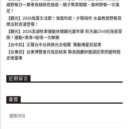
威野餐日～單車穿越綠色隧道、親子集章闖關、森林野餐一次滿
足！
【觀光】2026塩夏生活節！海風吹起、夕陽相伴 水晶教堂野餐音
樂派對浪漫登場！
【觀光】2026澎湖秋季運動休閒觀光嘉年華 秋天最Chill的海島冒
險！運動×美食×秘境一次解鎖
【台中訊】正聲台中台與微光合唱團 聲動傳愛到苗栗
【台東訊】台東博覽會月底前結束 縣長饒慶鈴邀請民眾把握時間
走進臺東
近期留言
彙整
彙
整