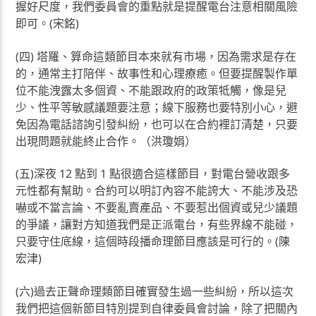
握好尺度，我們委員會的重點就是提醒電台注意相關風險
即可。(宋銘)
(四) 塔羅、算命這類節目本來就有市場，因為需求是存在
的，通常主打陪伴、故事性和心理療癒。但要提醒製作單
位不能洩露太多個資、不能跟政府的政策牴觸，像是兒
少、性平等敏感議題要注意；線下服務也要特別小心，避
免因為電話諮詢引發糾紛，也可以在合約裡訂清楚，只要
出現問題就能終止合作。（洪瓊娟）
(五)深夜 12 點到 1 點很適合這樣節目，對電台營收跟多
元性都有幫助。合約可以明訂內容不能誇大、不能涉及恐
嚇或不當言論、不要亂賣產品、不要惹出個資或兒少議題
的爭議，讓對方知道我們是正派電台，有些界線不能碰，
只要守住底線，這個時段播命理節目應該是可行的。(陳
宏津)
(六)過去正聲命理類節目確實發生過一些糾紛，所以這次
我們把這個新節目特別提到自律委員會討論，除了把關內