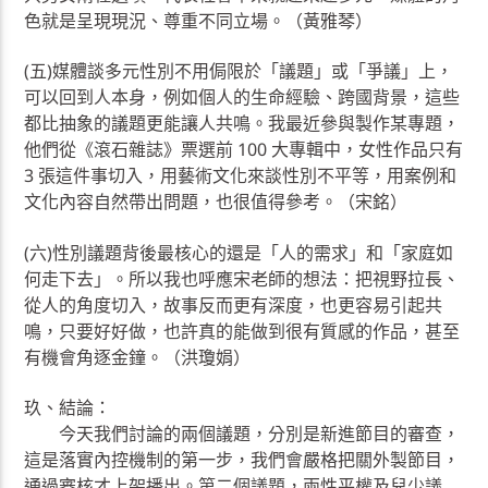
色就是呈現現況、尊重不同立場。（黃雅琴）
(五)媒體談多元性別不用侷限於「議題」或「爭議」上，
可以回到人本身，例如個人的生命經驗、跨國背景，這些
都比抽象的議題更能讓人共鳴。我最近參與製作某專題，
他們從《滾石雜誌》票選前 100 大專輯中，女性作品只有
3 張這件事切入，用藝術文化來談性別不平等，用案例和
文化內容自然帶出問題，也很值得參考。（宋銘）
(六)性別議題背後最核心的還是「人的需求」和「家庭如
何走下去」。所以我也呼應宋老師的想法：把視野拉長、
從人的角度切入，故事反而更有深度，也更容易引起共
鳴，只要好好做，也許真的能做到很有質感的作品，甚至
有機會角逐金鐘。（洪瓊娟）
玖、結論：
今天我們討論的兩個議題，分別是新進節目的審查，
這是落實內控機制的第一步，我們會嚴格把關外製節目，
通過審核才上架播出。第二個議題，兩性平權及兒少議