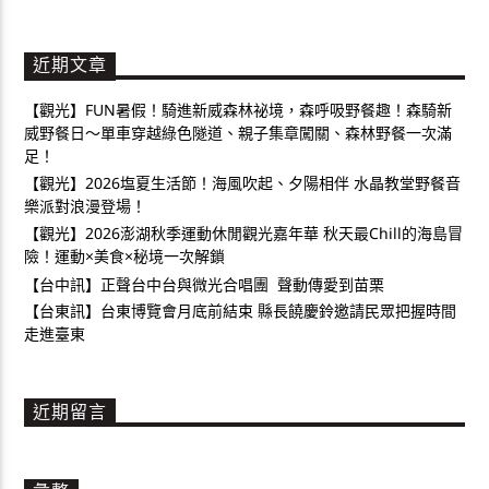
近期文章
【觀光】FUN暑假！騎進新威森林祕境，森呼吸野餐趣！森騎新
威野餐日～單車穿越綠色隧道、親子集章闖關、森林野餐一次滿
足！
【觀光】2026塩夏生活節！海風吹起、夕陽相伴 水晶教堂野餐音
樂派對浪漫登場！
【觀光】2026澎湖秋季運動休閒觀光嘉年華 秋天最Chill的海島冒
險！運動×美食×秘境一次解鎖
【台中訊】正聲台中台與微光合唱團 聲動傳愛到苗栗
【台東訊】台東博覽會月底前結束 縣長饒慶鈴邀請民眾把握時間
走進臺東
近期留言