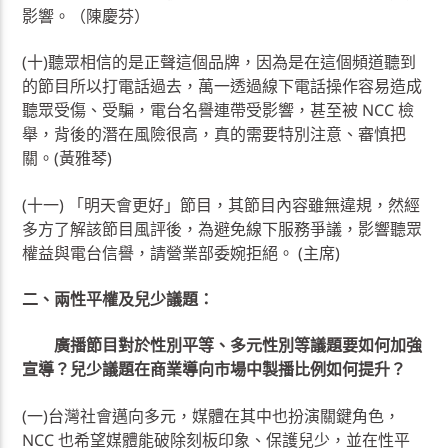
影響。（陳慶芬）
(十)聽眾相信的是正聲這個品牌，因為是在這個頻道聽到
的節目所以打電話過去，萬一透過線下電話操作容易造成
聽眾受傷、受騙，電台名譽連帶受影響，甚至被 NCC 檢
舉，背後的潛在風險很高，真的需要特別注意、審慎把
關。(黃雅琴)
(十一) 「明天會更好」節目，其節目內容雖無違規，然經
多方了解該節目風評後，為避免線下服務爭議，影響聽眾
權益與電台信譽，請營業部委婉拒絕。 (主席)
二、
兩性平權及兒少議題：
廣播節目對於性別平等、多元性別等議題要如何加強
宣導？兒少議題在商業導向市場中製播比例如何提升？
(一)台灣社會邁向多元，媒體在其中也扮演關鍵角色，
NCC 也希望媒體能破除刻板印象、保護兒少，並在性平