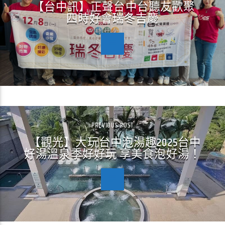
【台中訊】正聲台中台聽友歡聚
四時好會瑞冬吉慶
PREVIOUS POST
【觀光】大玩台中泡湯趣2025台中
好湯溫泉季好好玩 享美食泡好湯！