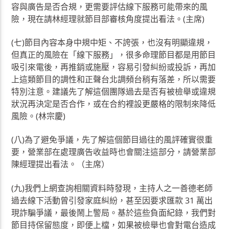
容與廣告是否合規，更需要評估線下服務可能帶來的風
險，現在請林經理就節目部審核角度提出看法。(主席)
(七)節目內容本身中規中矩、不誇張，也沒有明顯違規，
但真正的風險在「線下服務」，很多命理節目都是用節目
吸引來電後，再推銷或施壓，容易引發糾紛或投訴，再加
上這類節目的調性和正聲台北調頻台稍有落差，所以需要
特別注意。建議先了解這個團隊過去是否有被檢舉或違規
狀況再決定是否合作，或在合約裡設更嚴格的限制來降低
風險。(林宗慶)
(八)為了避免爭議，先了解這個節目過往的風評確實很重
要，營業部在處理廣告收益時也會關注這部分，請營業部
陳經理提出看法。（主席）
(九)我們上網查詢相關資料時發現，主持人之一善德老師
過去線下活動曾引發家庭糾紛，甚至因要求匯款 31 萬出
現詐騙爭議，最後鬧上警局。基於這些負面紀錄，我們對
節目持保留態度，即便上檔，如果被檢舉也會對電台造成