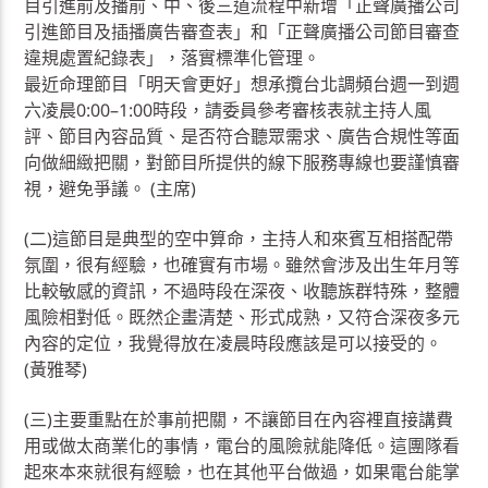
目引進前及播前、中、後三道流程中新增「正聲廣播公司
引進節目及插播廣告審查表」和「正聲廣播公司節目審查
違規處置紀錄表」，落實標準化管理。
最近命理節目「明天會更好」想承攬台北調頻台週一到週
六凌晨0:00–1:00時段，請委員參考審核表就主持人風
評、節目內容品質、是否符合聽眾需求、廣告合規性等面
向做細緻把關，對節目所提供的線下服務專線也要謹慎審
視，避免爭議。 (主席)
(二)這節目是典型的空中算命，主持人和來賓互相搭配帶
氛圍，很有經驗，也確實有市場。雖然會涉及出生年月等
比較敏感的資訊，不過時段在深夜、收聽族群特殊，整體
風險相對低。既然企畫清楚、形式成熟，又符合深夜多元
內容的定位，我覺得放在凌晨時段應該是可以接受的。
(黃雅琴)
(三)主要重點在於事前把關，不讓節目在內容裡直接講費
用或做太商業化的事情，電台的風險就能降低。這團隊看
起來本來就很有經驗，也在其他平台做過，如果電台能掌