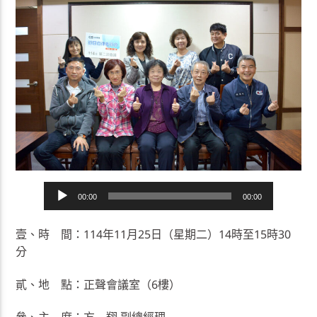
音
00:00
00:00
訊
播
壹、時 間：114年11月25日（星期二）14時至15時30
放
分
器
貳、地 點：正聲會議室（6樓）
參、主 席：方 翔 副總經理