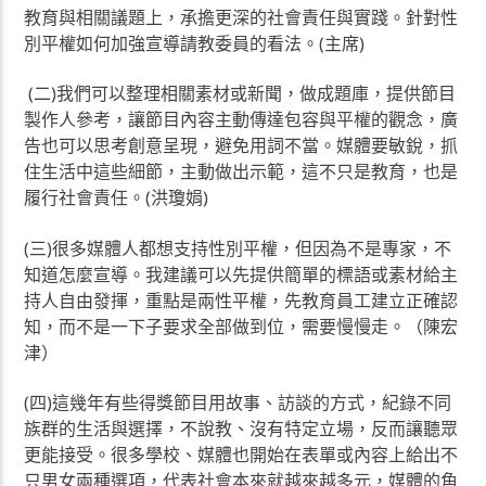
教育與相關議題上，承擔更深的社會責任與實踐。針對性
別平權如何加強宣導請教委員的看法。(主席)
(二)我們可以整理相關素材或新聞，做成題庫，提供節目
製作人參考，讓節目內容主動傳達包容與平權的觀念，廣
告也可以思考創意呈現，避免用詞不當。媒體要敏銳，抓
住生活中這些細節，主動做出示範，這不只是教育，也是
履行社會責任。(洪瓊娟)
(三)很多媒體人都想支持性別平權，但因為不是專家，不
知道怎麼宣導。我建議可以先提供簡單的標語或素材給主
持人自由發揮，重點是兩性平權，先教育員工建立正確認
知，而不是一下子要求全部做到位，需要慢慢走。（陳宏
津）
(四)這幾年有些得獎節目用故事、訪談的方式，紀錄不同
族群的生活與選擇，不說教、沒有特定立場，反而讓聽眾
更能接受。很多學校、媒體也開始在表單或內容上給出不
只男女兩種選項，代表社會本來就越來越多元，媒體的角