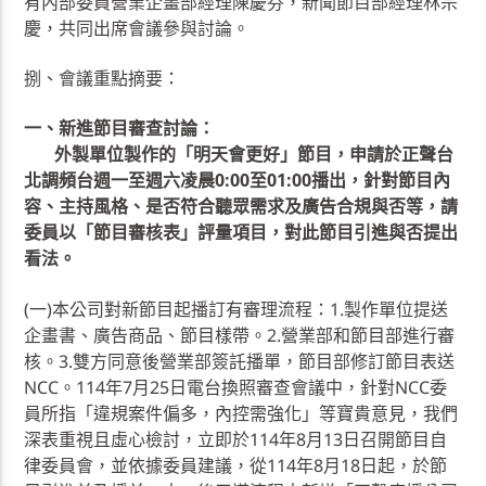
有內部委員營業企畫部經理陳慶芬，新聞節目部經理林宗
慶，共同出席會議參與討論。
捌、會議重點摘要：
一、
新進節目審查討論：
外製單位製作的「明天會更好」節目，申請於正聲台
北調頻台週一至週六凌晨0:00至01:00播出，針對節目內
容、主持風格、是否符合聽眾需求及廣告合規與否等，請
委員以「節目審核表」評量項目，對此節目引進與否提出
看法。
(一)本公司對新節目起播訂有審理流程：1.製作單位提送
企畫書、廣告商品、節目樣帶。2.營業部和節目部進行審
核。3.雙方同意後營業部簽託播單，節目部修訂節目表送
NCC。114年7月25日電台換照審查會議中，針對NCC委
員所指「違規案件偏多，內控需強化」等寶貴意見，我們
深表重視且虛心檢討，立即於114年8月13日召開節目自
律委員會，並依據委員建議，從114年8月18日起，於節