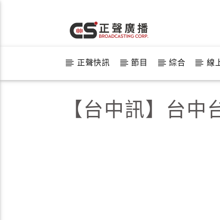
正聲快訊
節目
綜合
線
【台中訊】台中台1