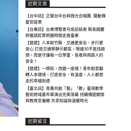
近期文章
【台中訊】正聲台中台與微光合唱團 聲動傳
愛到苗栗
【台東訊】台東博覽會月底前結束 縣長饒慶
鈴邀請民眾把握時間走進臺東
【營建】人本新竹縣．交通更安全、步行更
安心 打造交通寧靜示範區，限速30不是找麻
煩，而是守護每一位學童、長者與用路人的
安全！
【營建】一條街，改變一座城！青年創意翻
轉人本環境，打造安全、有溫度、人人都想
走的幸福街道
【臺北訊】青春共創「藝」「數」臺灣數學
藝術跨域嘉年華演出完美落幕 持續傳遞關懷
與教育至偏鄉 共享知識與溫暖時光
近期留言