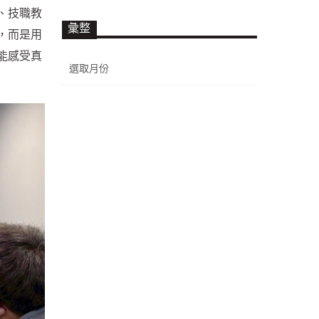
、技職教
彙整
，而是用
能感受真
彙
整