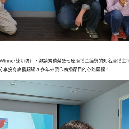
Winner練功坊》，邀請累積榮獲七座廣播金鐘獎的知名廣播主
分享投身廣播超過20多年來製作廣播節目的心路歷程。