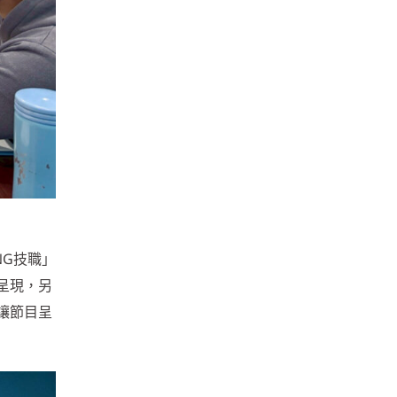
NG技職」
呈現，另
讓節目呈