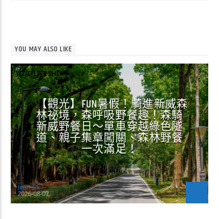
YOU MAY ALSO LIKE
YOYO LIVE SHOW
【觀光】FUN暑假！騎進新威森
林祕境，森呼吸野餐趣！森騎
新威野餐日～單車穿越綠色隧
道、親子集章闖關、森林野餐
一次滿足！
Jean-CS
2026-08-07