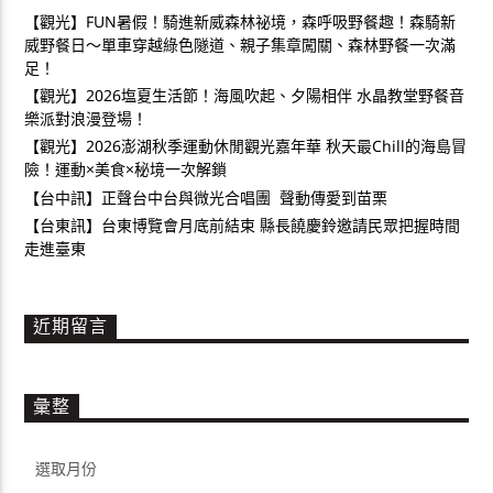
【觀光】FUN暑假！騎進新威森林祕境，森呼吸野餐趣！森騎新
威野餐日～單車穿越綠色隧道、親子集章闖關、森林野餐一次滿
足！
【觀光】2026塩夏生活節！海風吹起、夕陽相伴 水晶教堂野餐音
樂派對浪漫登場！
【觀光】2026澎湖秋季運動休閒觀光嘉年華 秋天最Chill的海島冒
險！運動×美食×秘境一次解鎖
【台中訊】正聲台中台與微光合唱團 聲動傳愛到苗栗
【台東訊】台東博覽會月底前結束 縣長饒慶鈴邀請民眾把握時間
走進臺東
近期留言
彙整
彙
整