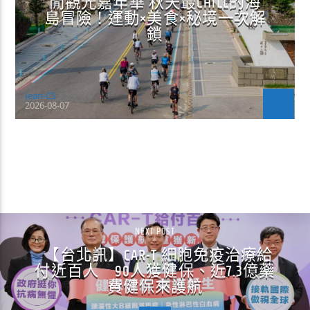
閒觀光嘉年華 秋天最CHILL的海
島冒險！運動×美食×秘境一次解
鎖
Jean-CS
2026-08-07
CONTINUE READING
NEXT POST
【台北訊】CAR-T 細胞免疫治療給
付近百人 90人獲健保、近7.3億藥
費健保來護航