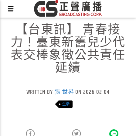
【台東訊】 青春接
力！臺東新舊兒少代
表交棒象徵公共責任
延續
X
WRITTEN BY
張 世昇
ON 2026-02-04
生活