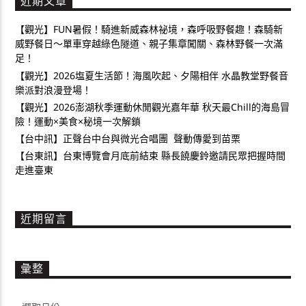
近期文章
【觀光】FUN暑假！騎進新威森林祕境，森呼吸野餐趣！森騎新
威野餐日～單車穿越綠色隧道、親子集章闖關、森林野餐一次滿
足！
【觀光】2026塩夏生活節！海風吹起、夕陽相伴 水晶教堂野餐音
樂派對浪漫登場！
【觀光】2026澎湖秋季運動休閒觀光嘉年華 秋天最Chill的海島冒
險！運動×美食×秘境一次解鎖
【台中訊】正聲台中台與微光合唱團 聲動傳愛到苗栗
【台東訊】台東博覽會月底前結束 縣長饒慶鈴邀請民眾把握時間
走進臺東
近期留言
彙整
彙