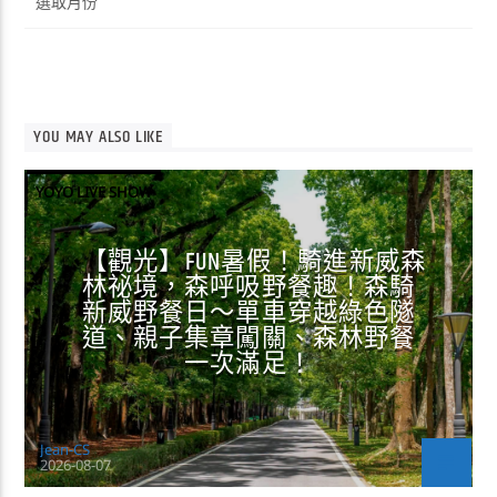
整
YOU MAY ALSO LIKE
YOYO LIVE SHOW
【觀光】FUN暑假！騎進新威森
林祕境，森呼吸野餐趣！森騎
新威野餐日～單車穿越綠色隧
道、親子集章闖關、森林野餐
一次滿足！
Jean-CS
2026-08-07