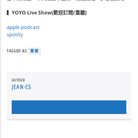
▍
YOYO Live Show(歡迎訂閱/重聽)
apple podcast
spotity
TAGGED AS
營建
AUTHOR
JEAN-CS
AUTHOR'S ARCHIVE