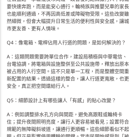
要快速奔跑，而是能安心通行。輪椅族與推嬰兒車的家長
也能順利通過，不再因高低差或障礙物受限。這些改變雖
然細微，但會大幅提升日常生活的便利性與安全感，讓城
市更友善、更有人情味。
Q4：像電箱、電桿佔用人行道的問題，是如何解決的？
A：這類問題需要跨單位合作，建設局積極與中華電信、
台電協調，將電箱與設施整併至公共設施帶，釋放出原本
被占用的人行空間。這不只是單一工程，而是整體空間重
新配置的結果。透過這樣的整合，讓人行道更寬敞，也更
安全，真正把空間還給行人。
Q5：細節設計上有哪些讓人「有感」的貼心改變？
A：例如調整排水孔方向與間距，避免高跟鞋或輪椅卡
住；提升夜間照明亮度，讓行人更容易被看見；設置符合
規範的無障礙斜坡道，讓通行更順暢。這些細節看似不起
眼，但正是影響使用體驗的關鍵。當市民開始感受到「被