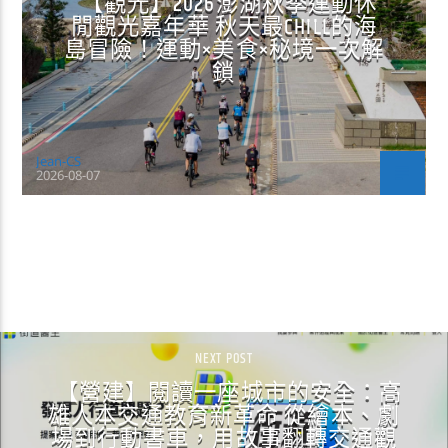
【觀光】2026澎湖秋季運動休
閒觀光嘉年華 秋天最CHILL的海
島冒險！運動×美食×秘境一次解
鎖
Jean-CS
2026-08-07
CONTINUE READING
NEXT POST
【營建】閱讀一座城市的安全：高
雄人本交通教育新革命 從繪本、劇
場到行動書車，用故事翻轉交通觀