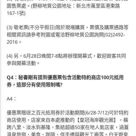
園售票處。(野柳地質公園地址：新北市萬里區港東路
167-1號)
(3) 敬老票(不分平假日)限於現場購買，票價及購票通路等
相關資訊請參考附圖或電洽野柳地質公園詢問(02)2492-
2016。
(4) 另，6月28日晚間7-8點將辦理開幕式，歡迎遊客共同
參與開幕活動。
Q4：秘書剛有提到優惠票包含活動特約商店100元抵用
券，這部分有使用限制嗎?
A4：
優惠票贈送之百元抵用券於活動期間(6/28-7/12)可於特約
商店使用，店家來自本處推動的【皇冠海岸觀光圈】，橫
跨八里、淡水到基隆，集結超過50家在地人氣店家，涵蓋
溫泉旅宿、美食、咖啡、伴手禮與觀光工廠等。白天遊皇