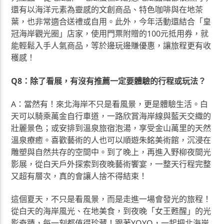
還有以海洋元素為靈感的文創商品、特色咖啡與在地茶
葉，也非常適合送禮或自用。此外，今年活動還結合「皇
冠海岸觀光圈」店家，使用門票附贈的100元抵用券，就
能輕鬆入手人氣商品，等於邊玩邊賺優惠，讓旅程更有收
穫感！
Q8：除了看展，有沒有推薦一定要體驗的行程或玩法？
A：當然有！來北海岸不只是看風景，更是體驗生活。白
天可以騎乘萬金自行車道，一路欣賞海岸線與藍天交織的
壯麗景色；或安排到溫泉旅宿泡湯，享受金山萬里的天然
溫泉療癒。喜歡藝術的人也可以順遊朱銘美術館，沉浸在
雕塑與自然共存的空間中。到了晚上，再進入野柳夜間光
影展，從白天戶外探索到夜晚藝術饗宴，一整天行程完整
又超有層次，真的會讓人捨不得結束！
這個夏天，不只是看風景，而是走進一場會發光的旅程！
從白天的海岸風光、在地美食，到夜晚「女王甦醒」的光
影奇蹟，每一刻都值得珍藏！跟著YOYO，一起把北海岸