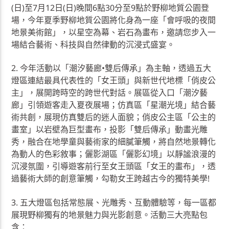
(日)至7月12日(日)晚間6點30分至9點於野柳地質公園登
場，今年夏季野柳地質公園將化身為一座「會呼吸的夜間
地景美術館」，以星空為幕、岩石為畫布，邀請您步入一
場結合藝術、科技與自然律動的沉浸式盛宴。
2. 今年活動以「潮汐藝廊•雙后傳承」為主軸，透過五大
燈區連結最具代表性的「女王頭」與新世代地標「俏皮公
主」，展開跨時空的跨世代對話。展區從入口「潮汐藝
廊」引領遊客走入夏夜展場；仿真區「星潮光境」結合藝
術共創，展現仿真雙后的迷人面貌；俏皮公主區「公主的
畫室」以岩壁為巨型畫布，投影「雙后傳承」動畫光雕
秀，融合在地學童與藝術家的細膩筆觸，將自然地景轉化
為動人的色彩敘事；儷影湖區「儷影幻境」以靜謐浪漫的
沉浸氛圍，引導遊客前行至女王頭區「女王的畫布」，透
過藝術大師的創意筆觸，勾勒女王跨越古今的獨特美學!
3. 五大燈區包括常態展、光雕秀、互動體驗等，每一區都
展現野柳獨有的地景魅力與光影創意。活動三大亮點包
含：