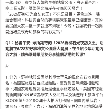
一起出發，來到超人氣的 野柳地質公園，白天看奇岩、
晚上看光影，讓整個北海岸在夜晚閃閃發光！
「2026野柳石光夜訪女王」不只是賞景，更像走進一場
結合藝術、科技與自然的夢境展覽限量票已經開賣，真的
要提醒大家—慢一步就搶不到啦！今晚，就讓我們一起揭
開這場夏夜奇幻旅程的精彩亮點！
Q1：秘書午安~眾所期待的「2026野柳石光夜訪女王」活
動將在6/28於野柳地質公園盛大開展，在介紹今年活動內
容之前，請先跟聽眾朋友分享這個活動的起源?
A1：
1. 好的，野柳地質公園以其舉世罕見的風化岩石地景聞
名，為國際旅客訪台必遊熱點，更受到國際媒體相繼報
導，如國家地理雜誌推薦最佳夏季旅遊景點、美國有線電
視新聞網CNN曾譽為媲美太空地質以及獲選線上旅遊平台
KLOOK統計2018亞洲十大拍照打卡點。園區內蕈狀岩、
燭台石、豆腐岩、壺穴、海蝕洞溝等罕見的地景地貌深受