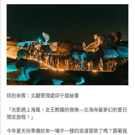
特別來賓：北觀管理處邱于庭秘書
「光影遇上海風，女王甦醒的夜晚—北海岸最夢幻的夏日
限定旅程！」
今年夏天你準備好來一場不一樣的浪漫冒險了嗎？跟著我