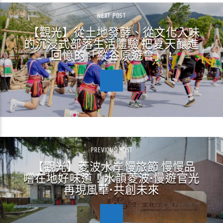
NEXT POST
【觀光】從土地發酵、從文化入味
的沉浸式部落生活體驗 把夏天釀進
回憶的「縱谷原遊會」 !
PREVIOUS POST
【觀光】菱波水岸慢旅節 慢慢品
嚐在地好味道！水韻菱波•慢遊官光
再現風華•共創未來