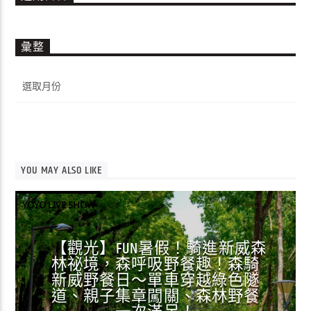
彙整
彙
整
YOU MAY ALSO LIKE
YOYO LIVE SHOW
【觀光】FUN暑假！騎進新威森
林祕境，森呼吸野餐趣！森騎
新威野餐日～單車穿越綠色隧
道、親子集章闖關、森林野餐