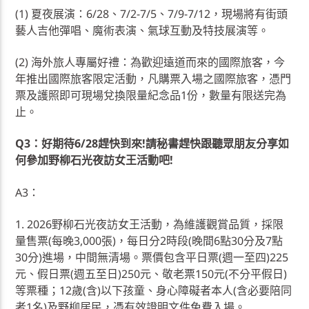
(1) 夏夜展演：6/28、7/2-7/5、7/9-7/12，現場將有街頭
藝人吉他彈唱、魔術表演、氣球互動及特技展演等。
(2) 海外旅人專屬好禮：為歡迎遠道而來的國際旅客，今
年推出國際旅客限定活動，凡購票入場之國際旅客，憑門
票及護照即可現場兌換限量紀念品1份，數量有限送完為
止。
Q3：好期待6/28趕快到來!請秘書趕快跟聽眾朋友分享如
何參加野柳石光夜訪女王活動吧!
A3：
1. 2026野柳石光夜訪女王活動，為維護觀賞品質，採限
量售票(每晚3,000張)，每日分2時段(晚間6點30分及7點
30分)進場，中間無清場。票價包含平日票(週一至四)225
元、假日票(週五至日)250元、敬老票150元(不分平假日)
等票種；12歲(含)以下孩童、身心障礙者本人(含必要陪同
者1名)及野柳居民，憑有效證明文件免費入場。