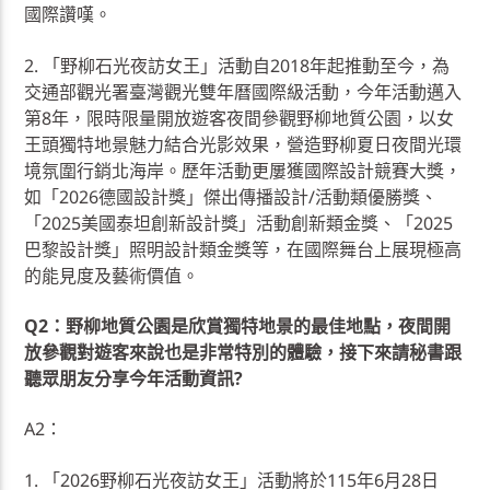
國際讚嘆。
2. 「野柳石光夜訪女王」活動自2018年起推動至今，為
交通部觀光署臺灣觀光雙年曆國際級活動，今年活動邁入
第8年，限時限量開放遊客夜間參觀野柳地質公園，以女
王頭獨特地景魅力結合光影效果，營造野柳夏日夜間光環
境氛圍行銷北海岸。歷年活動更屢獲國際設計競賽大獎，
如「2026德國設計獎」傑出傳播設計/活動類優勝獎、
「2025美國泰坦創新設計獎」活動創新類金獎、「2025
巴黎設計獎」照明設計類金獎等，在國際舞台上展現極高
的能見度及藝術價值。
Q2：野柳地質公園是欣賞獨特地景的最佳地點，夜間開
放參觀對遊客來說也是非常特別的體驗，接下來請秘書跟
聽眾朋友分享今年活動資訊?
A2：
1. 「2026野柳石光夜訪女王」活動將於115年6月28日