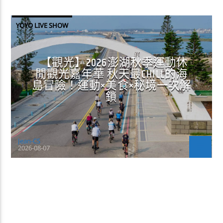
YOYO LIVE SHOW
【觀光】2026澎湖秋季運動休
閒觀光嘉年華 秋天最CHILL的海
島冒險！運動×美食×秘境一次解
鎖
Jean-CS
2026-08-07
CONTINUE READING