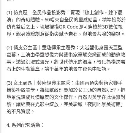
(1) 仿真區｜全民作品投影秀：實現「線上創作、線下展
演」的奇幻體驗。60幅來自全民的靈感結晶，精準投影於
仿真雙后之上。現場掃描QR Code即可穿梭於3D數位視
界，親身體驗創意從指尖賦予岩石、與地景共鳴的樂趣。
(2) 俏皮公主區｜童趣傳承主題秀：大岩壁化身露天巨型
螢幕，上演由學童想像力與藝術家筆觸交織而成的動態敘
事。透過沉浸式聲光，將世代傳承的溫度，轉化為橫跨岩
石上的生動篇章，讓千萬年的地景在夜色中細語。
(3) 女王頭區｜藝術經典主題秀：由國內頂尖藝術家聯手
構築極致美學，將細膩紋理疊加於女王頭的自然肌理，把
地景洗鍊成具備厚度的文化傑作。自然與美學在此優雅對
讀，讓經典在光影中綻放，完美彰顯「夜間地景美術館」
的不凡質感。
4. 系列配套活動：