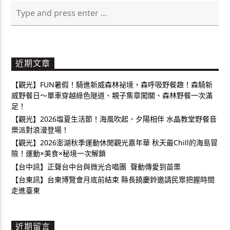
近期文章
【觀光】FUN暑假！騎進新威森林祕境，森呼吸野餐趣！森騎新
威野餐日～單車穿越綠色隧道、親子集章闖關、森林野餐一次滿
足！
【觀光】2026塩夏生活節！海風吹起、夕陽相伴 水晶教堂野餐音
樂派對浪漫登場！
【觀光】2026澎湖秋季運動休閒觀光嘉年華 秋天最Chill的海島冒
險！運動×美食×秘境一次解鎖
【台中訊】正聲台中台與微光合唱團 聲動傳愛到苗栗
【台東訊】台東博覽會月底前結束 縣長饒慶鈴邀請民眾把握時間
走進臺東
近期留言