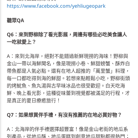
https://www.facebook.com/yehliugeopark
聽眾QA
Q6：來到野柳除了看光影展，周邊有哪些必吃美食讓人
一吃就愛上？
A：來到北海岸，絕對不能錯過新鮮現撈的海味！野柳與
金山一帶以海鮮聞名，像是現撈小卷、鮮甜螃蟹、酥炸白
帶魚都是人氣必點。還有在地人超推的「萬里蟹」料理，
每一口都吃得到海的鮮甜。若想來點輕鬆小吃，野柳街頭
的烤魷魚、魚丸湯與古早味冰品也很受歡迎。白天吃海
鮮、晚上看光影，這種從味蕾到視覺都被滿足的行程，才
是真正的夏日療癒旅行！
Q7：如果想買伴手禮，有沒有推薦的在地必買好物？
A：北海岸的伴手禮選擇超豐富！像是金山老街的地瓜系
列產品，從地瓜酥、地瓜蛋糕到創意地瓜甜點都很熱門；