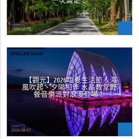
一次滿足！
Jean-CS
2026-08-07
YOYO LIVE SHOW
【觀光】2026塩夏生活節！海
風吹起、夕陽相伴 水晶教堂野
餐音樂派對浪漫登場！
Jean-CS
2026-08-07