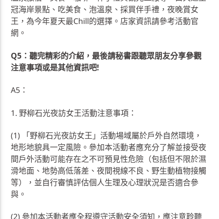
冠海岸景點、吃美食、泡溫泉、採買伴手禮，夜晚賞女
王，為今年夏天最Chill的選擇。店家資訊請參考活動官
網。
Q5：聽完精彩的介紹，最後請秘書跟聽眾朋友分享參觀
注意事項或是其他資訊吧!
A5：
1. 野柳石光夜訪女王活動注意事項：
(1) 「野柳石光夜訪女王」活動場域屬於戶外自然環境，
地形地貌具一定風險。參加本活動者應充分了解並接受夜
間戶外活動可能存在之不可預見性危險（包括但不限於濕
滑地面、地勢高低落差、夜間視線不良、野生動植物接觸
等），並自行審慎評估個人生理及心理狀況是否適合參
與。
(2) 參加本活動者應全程遵守活動安全須知，應注意聆聽