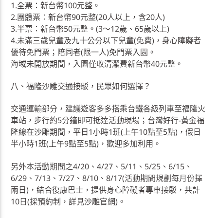
1.全票：新台幣100元整。
2.團體票：新台幣90元整(20人以上，含20人)
3.半票：新台幣50元整。(3〜12歲、65歲以上)
4.未滿三歲兒童及九十公分以下兒童(免費)，身心障礙者
優待免門票；陪同者(限一人)免門票入園。
海域未開放期間，入園僅收清潔費新台幣40元整。
八、福隆沙雕交通接駁，民眾如何選擇？
交通運輸部分，建議遊客多多搭乘台鐵各級列車至福隆火
車站，步行約5分鐘即可抵達活動現場；台灣好行-黃金福
隆線在沙雕期間，平日1小時1班(上午10點至5點)，假日
半小時1班(上午9點至5點)，歡迎多加利用。
另外本活動期間之4/20、4/27、5/11、5/25、6/15、
6/29、7/13、7/27、8/10、8/17(活動期間規劃每月份擇
兩日)，結合復康巴士，提供身心障礙者專車接駁，共計
10日(採預約制，詳見沙雕官網)。