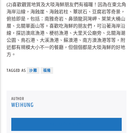
(2)喜歡觀賞地質及大啖海鮮朋友們有福囉！因為在東北角
海岸沿線，海蝕崖、海蝕岩柱、蕈狀石、豆腐岩等奇景，
俯拾即是，包括：南雅奇岩、鼻頭龍洞灣岬、萊萊大桶山
層、北關單面山等。喜歡吃海鮮的朋友們，可沿著海岸沿
線，探訪澳底漁港、梗枋漁港、大里天公廟旁、北關海潮
公園、鳥石港、大溪漁港、蘇澳港、南方澳漁港等等，附
近都有規模大小不一的餐廳，但個個都是大啖海鮮的好地
方。
TAGGED AS
沙雕
福隆
AUTHOR
WEIHUNG
AUTHOR'S ARCHIVE