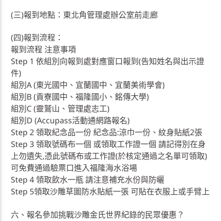
(三)報到地點：東北角管理處辦公室前走廊
(四)報到流程：
報到流程 注意事項
Step 1 依組別向報到處對應窗口報到(告知姓名與出示證
件)
組別A (東光國中、宜蘭國中、宜蘭美術學會)
組別B (貢寮國中、福隆國小、銘傳大學)
組別C (靈鷲山、管理處志工)
組別D (Accupass活動通網路報名)
Step 2 領取紀念品一份 紀念品:涼巾一份、紋身貼紙2張
Step 3 領取號碼布一個 或領取工作證一個 請記得別在身
上勿遺失,憑此號碼布或工作證(於核定通過之名單可領取)
可免費通過驗票口進入福隆海水浴場
Step 4 領取飲水一瓶 請注意補充水份與防曬
Step 5領取沙雕草圖防水貼紙一張 可貼在衣服上或手臂上
六、報名參加挑戰沙雕金氏世界紀錄的民眾優惠？