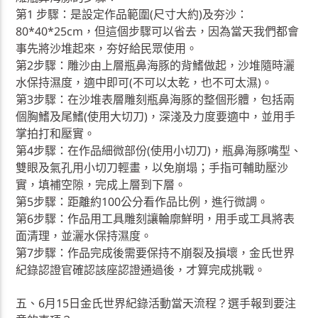
第1 步驟：是設定作品範圍(尺寸大約)及夯沙：
80*40*25cm，但這個步驟可以省去，因為當天我們都會
事先將沙堆起來，夯好給民眾使用。
第2步驟：雕沙由上層瓶鼻海豚的背鰭做起，沙堆隨時灑
水保持濕度，適中即可(不可以太乾，也不可太濕)。
第3步驟：在沙堆表層雕刻瓶鼻海豚的整個形體，包括兩
個胸鰭及尾鰭(使用大切刀)，深淺及力度要適中，並用手
掌拍打和壓實。
第4步驟：在作品細微部份(使用小切刀)，瓶鼻海豚嘴型、
雙眼及氣孔用小切刀輕畫，以免崩塌；手指可輔助壓沙
實，填補空隙，完成上層到下層。
第5步驟：距離約100公分看作品比例，進行微調。
第6步驟：作品用工具雕刻讓輪廓鮮明，用手或工具將表
面清理，並灑水保持濕度。
第7步驟：作品完成後需要保持不崩裂及損壞，金氏世界
紀錄認證官確認該座認證通過後，才算完成挑戰。
五、6月15日金氏世界紀錄活動當天流程？選手報到要注