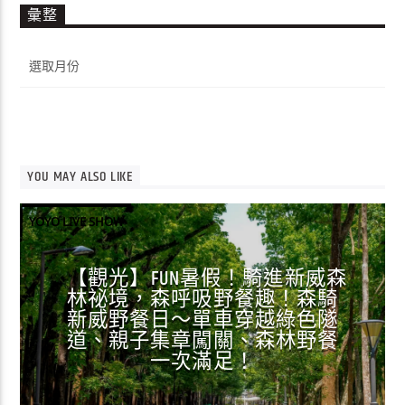
彙整
彙
整
YOU MAY ALSO LIKE
YOYO LIVE SHOW
【觀光】FUN暑假！騎進新威森
林祕境，森呼吸野餐趣！森騎
新威野餐日～單車穿越綠色隧
道、親子集章闖關、森林野餐
一次滿足！