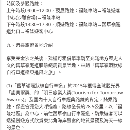
時間及參觀路線：
上午時段09:00~12:00，觀展路線：福隆車站→福隆遊客
中心(沙雕會場)→福隆車站
下午時段13:30~17:30，順遊路線：福隆車站→舊草嶺隧
道北口→福隆遊客中心
九、週邊旅遊景地介紹
享受完金沙之美後，建議可租借單車騎至充滿地方歷史人
文的舊草嶺隧道體驗鐵馬賞景樂趣，來趟「舊草嶺環狀線
自行車道極東追風之旅」。
(1)「舊草嶺環狀線自行車道」於2015年獲得全球觀光界
「諾貝爾獎」的「明日旅業大獎(Tourism for Tomorrow
Awards)」及國內十大自行車經典路線的肯定，騎乘路
線，保證會讓您大呼過癮，路線全長約28.5公里，以「福
隆地區」為中心，前往舊草嶺自行車隧道，騎乘遊客可以
透過慢遊方式欣賞東北角海岸豐富的地質景觀及海天一線
的景色。