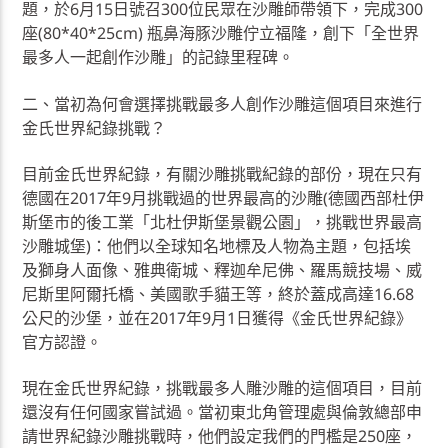
題，於6月15日號召300位民眾在沙雕師帶領下，完成300
座(80*40*25cm) 瓶鼻海豚沙雕佇立福隆，創下「全世界
最多人一起創作沙雕」的記錄里程碑。
二、當初為何會選擇挑戰最多人創作沙雕這個項目來進行
金氏世界紀錄挑戰？
目前金氏世界紀錄，有關沙雕挑戰紀錄的部份，現在只有
德國在2017年9月挑戰過的世界最高的沙雕(德國西部杜伊
斯堡市的後工業「北杜伊斯堡景觀公園」，挑戰世界最高
沙雕城堡)：他們以全球知名地標及人物為主題，包括埃
及獅身人面像、雅典衛城、釋迦牟尼佛、羅馬競技場、威
尼斯里阿爾托橋、美國歌手貓王等，終於蓋成高達16.68
公尺的沙堡，並在2017年9月1日獲得《金氏世界紀錄》
官方認證。
現在金氏世界紀錄，挑戰最多人雕沙雕的這個項目，目前
還沒有任何國家嘗試過。當初東北角管理處與倫敦總部申
請世界紀錄沙雕挑戰時，他們設定我們的門檻是250座，