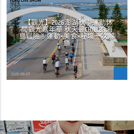
YOYO LIVE SHOW
【觀光】2026澎湖秋季運動休
閒觀光嘉年華 秋天最CHILL的海
島冒險！運動×美食×秘境一次解
鎖
Jean-CS
2026-08-07
CONTINUE READING