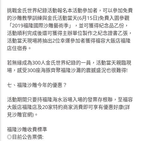
挑戰金氏世界紀錄活動報名本活動參加者，可以參加免費
的沙雕教學訓練與金氏活動當天(6月15日)免費入園參觀
「2019福隆國際沙雕藝術季」，並可獲得紀念品乙份，
活動順利完成後還可獲得主辦單位製作之紀念證書乙張，
活動當天現場將抽出2位幸運參加者獲得福容大飯店福隆
店住宿券。
若無緣成為300人金氏世界紀錄的一員，活動當天親臨現
場，感受300座海豚齊聚福隆沙灘的震撼盛況也很難得!
七、福隆沙雕今年的優惠？
活動期間只要持福隆海水浴場入場的發票存根聯，至福容
大飯店福隆店及20家特約商家消費即可享有優惠好康(詳
見沙雕官網)。
福隆沙雕收費標準
◎目前公告票價: