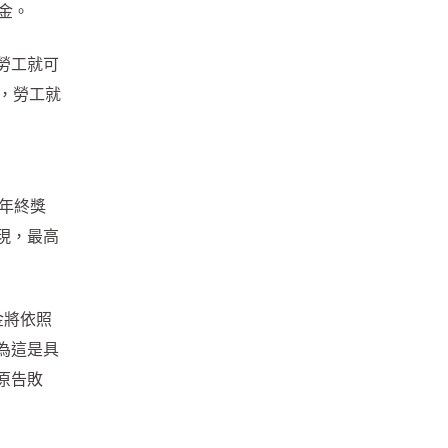
金。
勞工就可
，勞工就
月年終獎
現，最高
金將依照
為這是具
原告敗