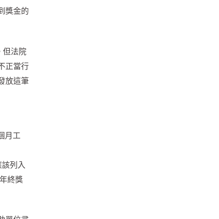
到獎金的
。但法院
不正當行
發放這筆
個月工
應該列入
求年終獎