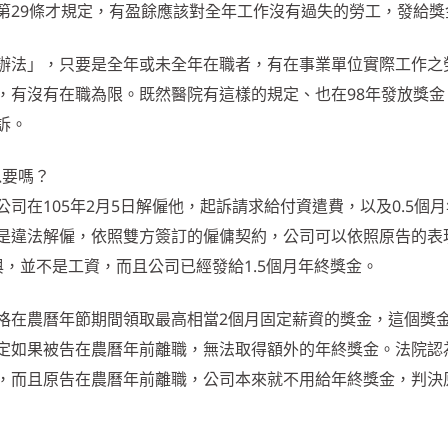
第29條才規定，有盈餘應該對全年工作沒有過失的勞工，發給獎
辦法」，只要是全年或未全年在職者，有在事業單位實際工作之
，有沒有在職為限。既然醫院有這樣的規定、也在98年發放獎金
訴。
以要嗎？
司在105年2月5日解僱他，起訴請求給付資遣費，以及0.5個
是違法解僱，依照雙方簽訂的僱傭契約，公司可以依照原告的表
，並不是工資，而且公司已經發給1.5個月年終獎金。
格在農曆年節期間領取最高相當2個月固定薪資的獎金，這個獎
定如果被告在農曆年前離職，無法取得額外的年終獎金。法院認
，而且原告在農曆年前離職，公司本來就不用給年終獎金，判決