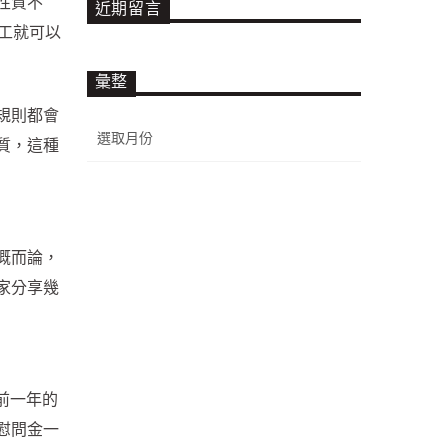
性質不
近期留言
工就可以
彙整
規則都會
彙
質，這種
整
概而論，
家分享幾
前一年的
慰問金一