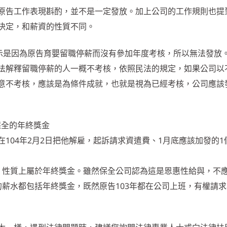
原告工作表現斟酌，並不是一定發放。加上公司的工作規則也提
決定，和薪資的性質不同。
表示是因為原告育嬰留職停薪而沒有參加年度考核，所以無法發放
法解釋留職停薪的人一概不考核，依照民法的規定，如果公司以
意不考核，應該是為條件成就，也就是視為已經考核，公司應該
：保全的年終獎金
104年2月2日把他解雇，起訴請求資遣費、1月底應該加發的1
，性質上屬於年終獎金。雖然保全公司認為這是恩惠性給與，不
的薪水都包括年終獎金，既然原告103年都在公司上班，有權請