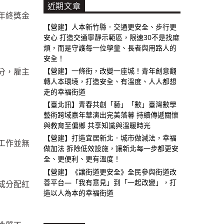
近期文章
年終獎金
【營建】人本新竹縣．交通更安全、步行更
安心 打造交通寧靜示範區，限速30不是找麻
煩，而是守護每一位學童、長者與用路人的
安全！
【營建】一條街，改變一座城！青年創意翻
分，雇主
轉人本環境，打造安全、有溫度、人人都想
走的幸福街道
【臺北訊】青春共創「藝」「數」臺灣數學
藝術跨域嘉年華演出完美落幕 持續傳遞關懷
與教育至偏鄉 共享知識與溫暖時光
【營建】打造宜居新北．城市做減法，幸福
工作並無
做加法 拆除低效設施，讓新北每一步都更安
全、更便利、更有溫度！
【營建】《讓街道更安全》全民參與街道改
善平台—「我有意見」到「一起改變」，打
或分配紅
造以人為本的幸福街道