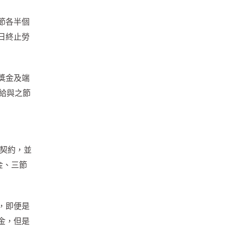
節各半個
1日終止勞
獎金及端
給與之節
動契約，並
金、三節
，即便是
金，但是