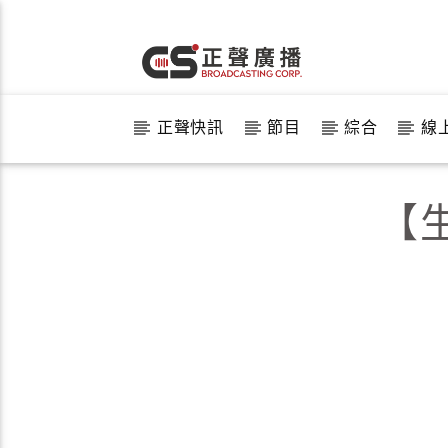
正聲快訊
節目
綜合
線
【