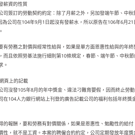
加發薪資的性質
公司簽訂的勞動契約約定：除了月薪之外，另加發端午節、中秋
為公司在104年9月1日起沒有發薪水，所以原告在106年6月2
。
要有勞務之對價與經常性給與，如果是單方面恩惠性給與的年終
，而且依照勞基法施行細則第10條規定，春節、端午節、中秋節
求。
銀行網頁上的記載
公司沒發105年8月的年中獎金、違法刁難育嬰假，因而終止勞
司在104人力銀行網站上刊登的廣告記載公司的福利包括年終獎
得的報酬，要和勞務有對價關係，如果是恩惠性、勉勵性的給付
價性，就不是工資。本案的聘僱合約約定，公司定期發放年度獎