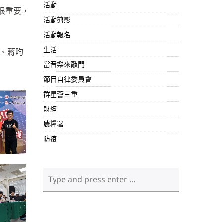
活動
很重要，
活動剪影
活動報名
生活
誠、蔣昀
當音樂來敲門
節目自律委員會
群星薈三重
財經
農糧署
防疫