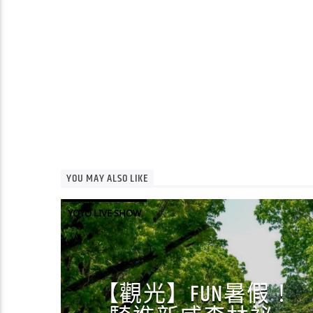
YOU MAY ALSO LIKE
YOYO LIVE SHOW
【觀光】FUN暑假！