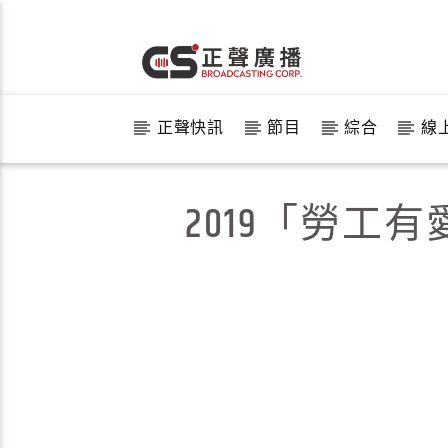
正聲快訊
節目
綜合
線
2019「勞工