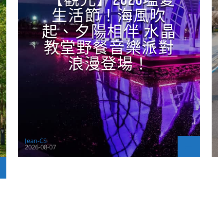
【觀光】2026塩夏
生活節！海風吹
起、夕陽相伴 水晶
教堂野餐音樂派對
浪漫登場！
Jean-CS
2026-08-07