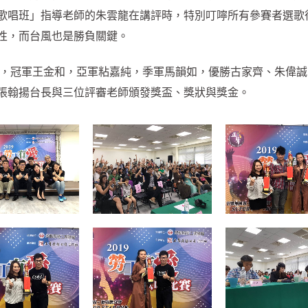
歌唱班」指導老師的朱雲龍在講評時，特別叮嚀所有參賽者選歌
性，而台風也是勝負關鍵。
結果，冠軍王金和，亞軍粘嘉純，季軍馬韻如，優勝古家齊、朱偉
張翰揚台長與三位評審老師頒發獎盃、獎狀與獎金。