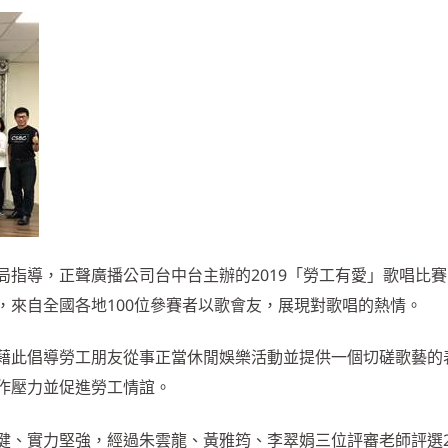
指導，正聲廣播公司台中台主辦的2019「勞工有愛」歌唱比賽，
，來自全國各地100位參賽者以歌會友，展現對歌唱的熱情。
藉此倡導勞工朋友從事正當休閒娛樂活動並提供一個切磋歌藝的
作壓力並促進勞工情誼。
健、實力堅強，經過朱雲龍、黃雅筠、李翠娟三位評審老師評選2