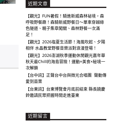
近期文章
【觀光】FUN暑假！騎進新威森林祕境，森
呼吸野餐趣！森騎新威野餐日～單車穿越綠
色隧道、親子集章闖關、森林野餐一次滿
足！
【觀光】2026塩夏生活節！海風吹起、夕陽
相伴 水晶教堂野餐音樂派對浪漫登場！
【觀光】2026澎湖秋季運動休閒觀光嘉年華
秋天最Chill的海島冒險！運動×美食×秘境一
次解鎖
【台中訊】正聲台中台與微光合唱團 聲動傳
愛到苗栗
【台東訊】台東博覽會月底前結束 縣長饒慶
鈴邀請民眾把握時間走進臺東
近期留言