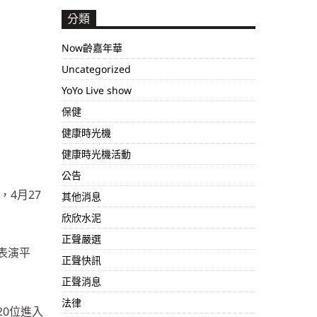
分類
Now齡嘉年華
Uncategorized
YoYo Live show
保健
健康時光機
健康時光機活動
公告
4月27
其他消息
欣欣水泥
正聲嚴選
表演平
正聲快訊
正聲消息
法律
0位進入