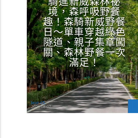
騎進新威森林祕
境，森呼吸野餐
趣！森騎新威野餐
日～單車穿越綠色
隧道、親子集章闖
關、森林野餐一次
滿足！
Jean-CS
2026-08-07