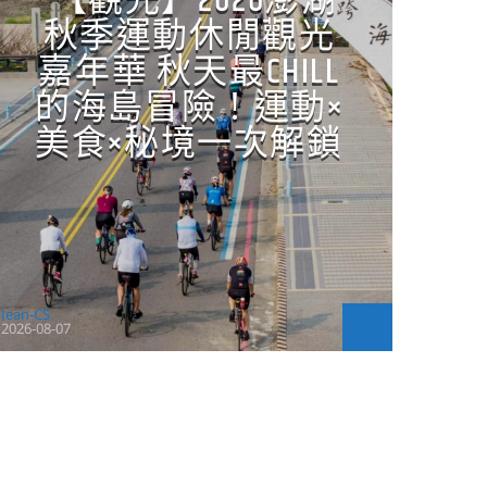
【觀光】2026澎湖
秋季運動休閒觀光
嘉年華 秋天最CHILL
的海島冒險！運動×
美食×秘境一次解鎖
Jean-CS
2026-08-07