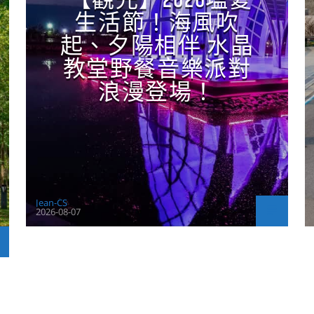
【觀光】2026塩夏
生活節！海風吹
起、夕陽相伴 水晶
教堂野餐音樂派對
浪漫登場！
Jean-CS
2026-08-07