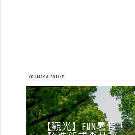
YOU MAY ALSO LIKE
YOYO LIVE SHOW
【觀光】FUN暑假！