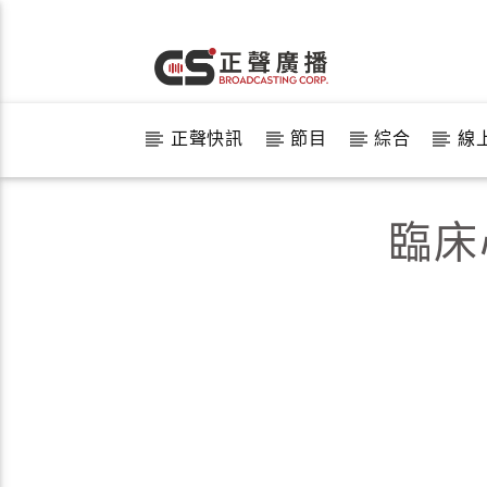
正聲快訊
節目
綜合
線
臨床