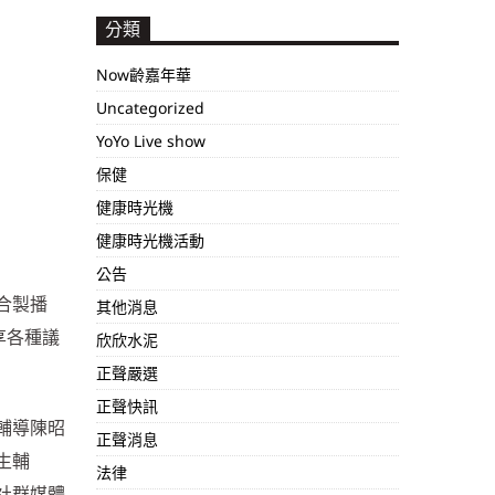
分類
Now齡嘉年華
Uncategorized
YoYo Live show
保健
健康時光機
健康時光機活動
公告
合製播
其他消息
享各種議
欣欣水泥
正聲嚴選
正聲快訊
輔導陳昭
正聲消息
生輔
法律
社群媒體