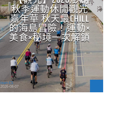
【觀光】2026澎湖
秋季運動休閒觀光
嘉年華 秋天最CHILL
的海島冒險！運動×
美食×秘境一次解鎖
Jean-CS
2026-08-07