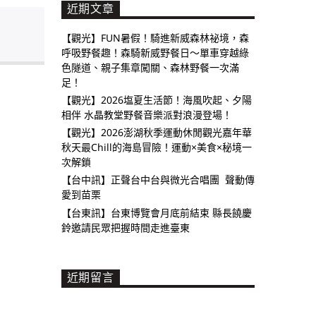
近期文章
【觀光】FUN暑假！騎進新威森林祕境，森
呼吸野餐趣！森騎新威野餐日～單車穿越綠
色隧道、親子集章闖關、森林野餐一次滿
足！
【觀光】2026塩夏生活節！海風吹起、夕陽
相伴 水晶教堂野餐音樂派對浪漫登場！
【觀光】2026澎湖秋季運動休閒觀光嘉年華
秋天最Chill的海島冒險！運動×美食×秘境一
次解鎖
【台中訊】正聲台中台與微光合唱團 聲動傳
愛到苗栗
【台東訊】台東博覽會月底前結束 縣長饒慶
鈴邀請民眾把握時間走進臺東
近期留言