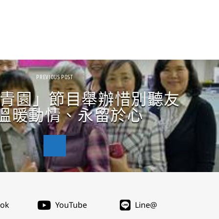
PREVIOUS POST
青園」節目舉辦惜別聽友
 -溫暖動情、永留於心
ook
YouTube
Line@