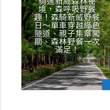
騎進新威森林祕
境，森呼吸野餐
趣！森騎新威野餐
日～單車穿越綠色
隧道、親子集章闖
關、森林野餐一次
滿足！
Jean-CS
2026-08-07