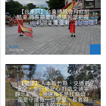
【台東訊】台東博覽會月底前
結束 縣長饒慶鈴邀請民眾把握
時間走進臺東
張 世昇
2026-08-06
YOYO LIVE SHOW
【營建】人本新竹縣．交通更
安全、步行更安心 打造交通寧
靜示範區，限速30不是找麻煩，
而是守護每一位學童、長者與
用路人的安全！