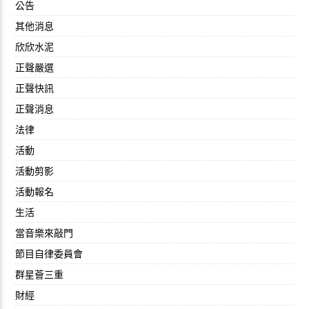
公告
其他消息
欣欣水泥
正聲嚴選
正聲快訊
正聲消息
法律
活動
活動剪影
活動報名
生活
當音樂來敲門
節目自律委員會
群星薈三重
財經