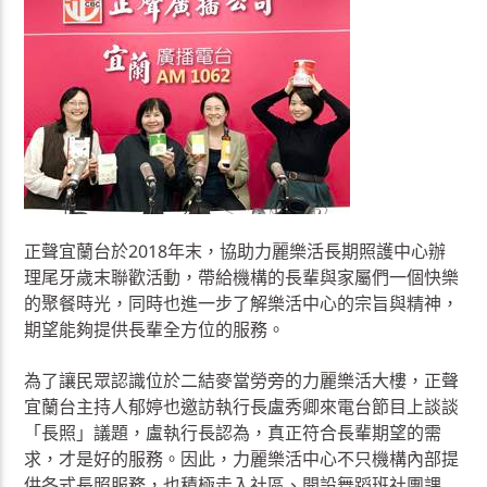
正聲宜蘭台於2018年末，協助力麗樂活長期照護中心辦
理尾牙歲末聯歡活動，帶給機構的長輩與家屬們一個快樂
的聚餐時光，同時也進一步了解樂活中心的宗旨與精神，
期望能夠提供長輩全方位的服務。
為了讓民眾認識位於二結麥當勞旁的力麗樂活大樓，正聲
宜蘭台主持人郁婷也邀訪執行長盧秀卿來電台節目上談談
「長照」議題，盧執行長認為，真正符合長輩期望的需
求，才是好的服務。因此，力麗樂活中心不只機構內部提
供各式長照服務，也積極走入社區、開設舞蹈班社團課