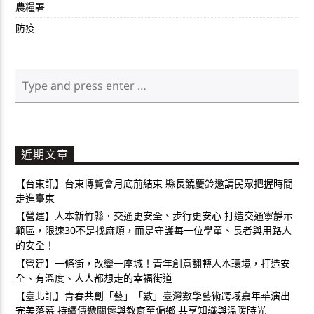
農糧署
防疫
近期文章
【台東訊】台東博覽會月底前結束 縣長饒慶鈴邀請民眾把握時間
走進臺東
【營建】人本新竹縣．交通更安全、步行更安心 打造交通寧靜示
範區，限速30不是找麻煩，而是守護每一位學童、長者與用路人
的安全！
【營建】一條街，改變一座城！青年創意翻轉人本環境，打造安
全、有溫度、人人都想走的幸福街道
【臺北訊】青春共創「藝」「數」臺灣數學藝術跨域嘉年華演出
完美落幕 持續傳遞關懷與教育至偏鄉 共享知識與溫暖時光