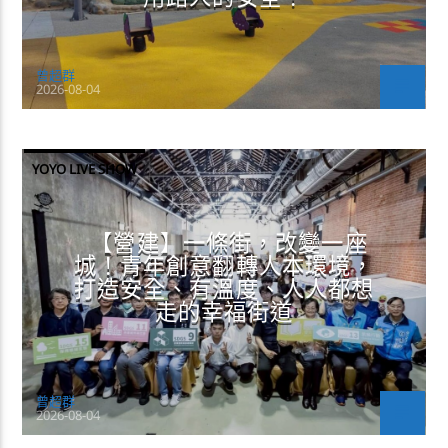
曾超群
2026-08-04
YOYO LIVE SHOW
【營建】一條街，改變一座
城！青年創意翻轉人本環境，
打造安全、有溫度、人人都想
走的幸福街道
曾超群
2026-08-04