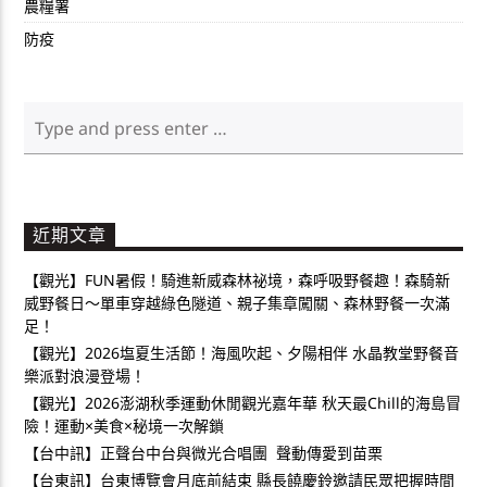
農糧署
防疫
近期文章
【觀光】FUN暑假！騎進新威森林祕境，森呼吸野餐趣！森騎新
威野餐日～單車穿越綠色隧道、親子集章闖關、森林野餐一次滿
足！
【觀光】2026塩夏生活節！海風吹起、夕陽相伴 水晶教堂野餐音
樂派對浪漫登場！
【觀光】2026澎湖秋季運動休閒觀光嘉年華 秋天最Chill的海島冒
險！運動×美食×秘境一次解鎖
【台中訊】正聲台中台與微光合唱團 聲動傳愛到苗栗
【台東訊】台東博覽會月底前結束 縣長饒慶鈴邀請民眾把握時間