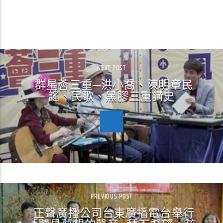
CONTINUE READING
NEXT POST
群星薈三重─洪小喬、陳明章民
謠、民歌、黑膠三重講史
PREVIOUS POST
正聲廣播公司台東廣播電台舉行