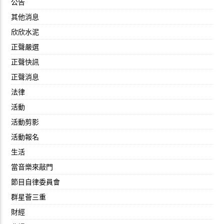
公告
其他消息
欣欣水泥
正聲嚴選
正聲快訊
正聲消息
法律
活動
活動剪影
活動報名
生活
當音樂來敲門
節目自律委員會
群星薈三重
財經