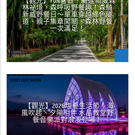
【觀光】FUN暑假！騎進新威森
林祕境，森呼吸野餐趣！森騎
新威野餐日～單車穿越綠色隧
道、親子集章闖關、森林野餐
一次滿足！
Jean-CS
2026-08-07
YOYO LIVE SHOW
【觀光】2026塩夏生活節！海
風吹起、夕陽相伴 水晶教堂野
餐音樂派對浪漫登場！