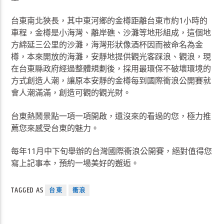
台東南北狹長，其中東河鄉的金樽距離台東市約1小時的
車程，金樽是小海灣、離岸礁、沙灘等地形組成，這個地
方綿延三公里的沙灘，海灣形狀像酒杯因而被命名為金
樽，本來開放的海灘，安靜地提供觀光客踩浪、觀浪，現
在台東縣政府經過整體規劃後，採用最環保不破壞環境的
方式創造人潮，讓原本安靜的金樽每到國際衝浪公開賽就
會人潮滿滿，創造可觀的觀光財。
台東熱鬧景點一項一項開啟，還沒來的看過的您，極力推
薦您來感受台東的魅力。
每年11月中下旬舉辦的台灣國際衝浪公開賽，絕對值得您
寫上記事本，預約一場美好的邂逅。
TAGGED AS
台東
衝浪