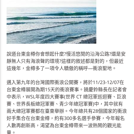
說道台東金樽你會想起什麼?慢活悠閒的沿海公路?還是安
靜無人只有海浪聲的環境?這樣的敘述都是對的，但最近
這幾年，金樽多了一項令人驕傲的稱呼—衝浪聖地。
邁入第九年的台灣國際衝浪公開賽，將於11/23-12/07在
台東金樽展開為期15天的衝浪賽事。饒慶鈴縣長在記者會
中表示，WSL年度四大賽事(世界 CT 總冠軍巡迴賽、巨浪
賽、世界長板總冠軍賽、青少年總冠軍賽)中，其中就有
兩大總冠軍賽都在臺東舉辦。今年總共有28個國家的衝浪
好手集合在台東金樽，約有300多名選手參賽，今年報名
人數再創新高，渴望為台東金樽帶來一波熱鬧的觀光能
量。